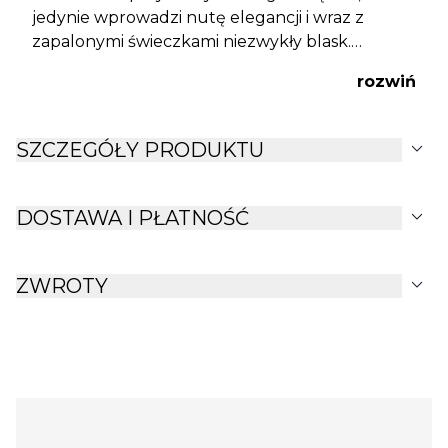
jedynie wprowadzi nutę elegancji i wraz z
zapalonymi świeczkami niezwykły blask.
Świecznik Treexmas to doskonały wybór na
rozwiń
nadchodzące święta!
expand_more
SZCZEGÓŁY PRODUKTU
expand_more
DOSTAWA I PŁATNOŚĆ
expand_more
ZWROTY