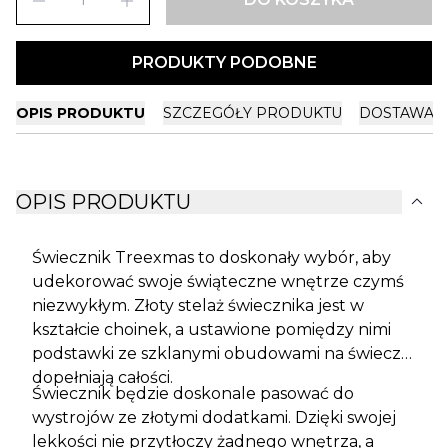
remove
add
PRODUKTY PODOBNE
OPIS PRODUKTU
SZCZEGÓŁY PRODUKTU
DOSTAWA I
expand_more
OPIS PRODUKTU
Świecznik Treexmas to doskonały wybór, aby
udekorować swoje świąteczne wnętrze czymś
niezwykłym. Złoty stelaż świecznika jest w
kształcie choinek, a ustawione pomiędzy nimi
podstawki ze szklanymi obudowami na świeczki
dopełniają całości.
Świecznik będzie doskonale pasować do
wystrojów ze złotymi dodatkami. Dzięki swojej
lekkości nie przytłoczy żadnego wnętrza, a