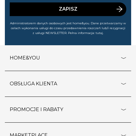
wyprzedażach). Wiem, że mogę tę zgodę w każdej chwili
cofnąć.
ZAPISZ
Administratorem danych osobowych jest home&you. Dane przetwarzamy w
celach wykonania usługi do czasu przedawnienia roszczeń lub/i rezygnacji
z usługi NEWSLETTER. Pełna informacja:
tutaj
.
HOME&YOU
adresy sklepów
o firmie
OBSŁUGA KLIENTA
rozporządzenie RODO
pomoc - najczęstsze pytania
ustawienia cookies
dostawy i płatność
PROMOCJE I RABATY
polityka prywatności
polityka zwrotu towaru
kontakt
strefa okazji
reklamacje
blog
outlet
MARKETPLACE