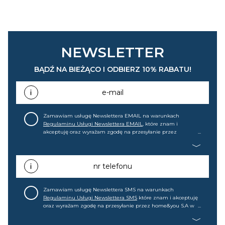
NEWSLETTER
BĄDŹ NA BIEŻĄCO I ODBIERZ 10% RABATU!
e-mail
Zamawiam usługę Newslettera EMAIL na warunkach
Regulaminu Usługi Newslettera EMAIL
, które znam i
akceptuję oraz wyrażam zgodę na przesyłanie przez
home&you S.A w Gdańsku (KRS: 0000015349) na mój adres e-
mail informacji handlowej (m.in. o nowościach, ofertach,
promocjach, wyprzedażach). Wiem, że mogę tę zgodę w
każdej chwili cofnąć.
nr telefonu
Zamawiam usługę Newslettera SMS na warunkach
Regulaminu Usługi Newslettera SMS
które znam i akceptuję
oraz wyrażam zgodę na przesyłanie przez home&you S.A w
Gdańsku (KRS: 0000015349) na mój nr telefonu informacji
handlowej (m.in. o nowościach, ofertach, promocjach,