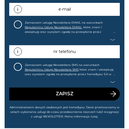
e-mail
Zamawiam usługę Newslettera EMAIL na warunkach
Regulaminu Usługi Newslettera EMAIL
, które znam i
akceptuję oraz wyrażam zgodę na przesyłanie przez
home&you S.A w Gdańsku (KRS: 0000015349) na mój adres e-
mail informacji handlowej (m.in. o nowościach, ofertach,
promocjach, wyprzedażach). Wiem, że mogę tę zgodę w
każdej chwili cofnąć.
nr telefonu
Zamawiam usługę Newslettera SMS na warunkach
Regulaminu Usługi Newslettera SMS
które znam i akceptuję
oraz wyrażam zgodę na przesyłanie przez home&you S.A w
Gdańsku (KRS: 0000015349) na mój nr telefonu informacji
handlowej (m.in. o nowościach, ofertach, promocjach,
wyprzedażach). Wiem, że mogę tę zgodę w każdej chwili
cofnąć.
ZAPISZ
Administratorem danych osobowych jest home&you. Dane przetwarzamy w
celach wykonania usługi do czasu przedawnienia roszczeń lub/i rezygnacji
z usługi NEWSLETTER. Pełna informacja:
tutaj
.