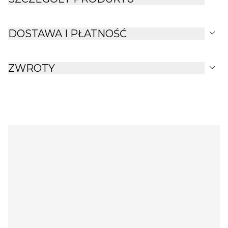
expand_more
DOSTAWA I PŁATNOŚĆ
expand_more
ZWROTY