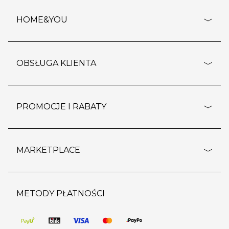
HOME&YOU
adresy sklepów
o firmie
OBSŁUGA KLIENTA
rozporządzenie RODO
pomoc - najczęstsze pytania
ustawienia cookies
dostawy i płatność
PROMOCJE I RABATY
polityka prywatności
polityka zwrotu towaru
kontakt
strefa okazji
reklamacje
blog
outlet
MARKETPLACE
wypis z subskrypcji
jakość i bezpieczeństwo
karta klienta
regulamin sklepu
o marketplace
karta podarunkowa
pozostałe regulaminy
strefa marek
METODY PŁATNOŚCI
regulaminy promocji
produkty
pomoc dla sprzedawców