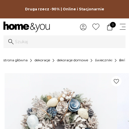
Druga rzecz -90% | Online i Stacjonarnie
0
chevron_right
chevron_right
chevron_right
chevron_right
strona główna
dekoracje
dekoracje domowe
świeczniki
świe
favorite