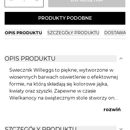
remove
add
PRODUKTY PODOBNE
OPIS PRODUKTU
SZCZEGÓŁY PRODUKTU
DOSTAWA I
expand_more
OPIS PRODUKTU
Świecznik Willeggs to piękne, wytworzone w
wiosennych barwach oświetlenie o efektownej
formie, na którą składają się kolorowe jajka,
kwiaty oraz szyszki. Zapewne w czasie
Wielkanocy na świątecznym stole stworzy on
niesłychanie przyjemny nastrój.
rozwiń
expand_more
SZCZEGÓŁY PRODUKTU