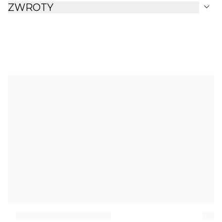
expand_more
ZWROTY