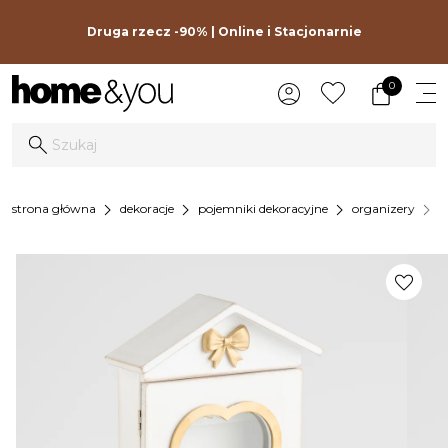
Druga rzecz -90% | Online i Stacjonarnie
0
chevron_right
chevron_right
chevron_right
chevron_right
strona główna
dekoracje
pojemniki dekoracyjne
organizery
s
favorite