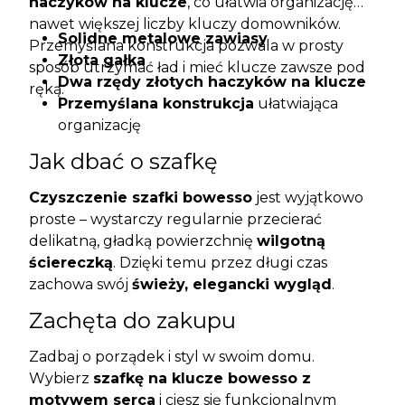
haczyków na klucze
, co ułatwia organizację
nawet większej liczby kluczy domowników.
Solidne metalowe zawiasy
Przemyślana konstrukcja pozwala w prosty
Złota gałka
sposób utrzymać ład i mieć klucze zawsze pod
Dwa rzędy złotych haczyków na klucze
ręką.
Przemyślana konstrukcja
ułatwiająca
organizację
Jak dbać o szafkę
Czyszczenie szafki bowesso
jest wyjątkowo
proste – wystarczy regularnie przecierać
delikatną, gładką powierzchnię
wilgotną
ściereczką
. Dzięki temu przez długi czas
zachowa swój
świeży, elegancki wygląd
.
Zachęta do zakupu
Zadbaj o porządek i styl w swoim domu.
Wybierz
szafkę na klucze bowesso z
motywem serca
i ciesz się funkcjonalnym