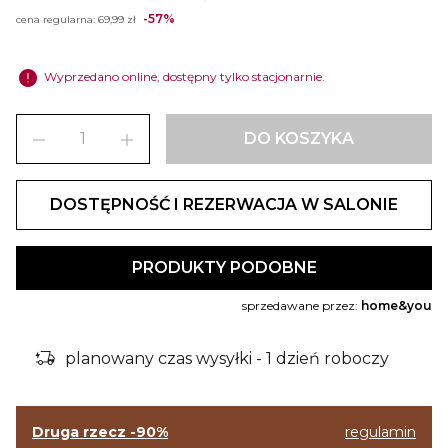
-57%
cena regularna:
69,99 zł
error
Wyprzedano online, dostępny tylko stacjonarnie.
remove
add
DO KOSZYKA
DOSTĘPNOŚĆ I REZERWACJA W SALONIE
PRODUKTY PODOBNE
sprzedawane przez:
home&you
delivery_truck_bolt
planowany czas wysyłki - 1 dzień roboczy
Druga rzecz -90%
regulamin