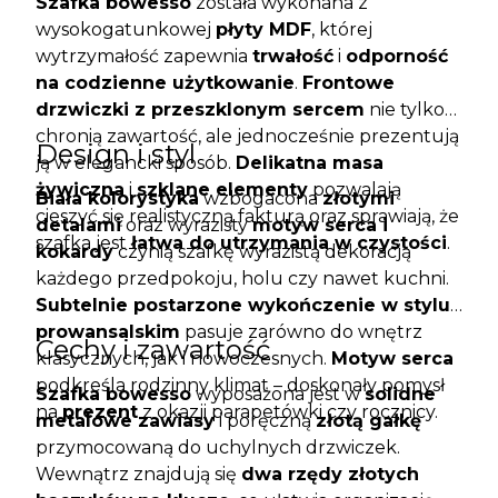
Szafka bowesso
została wykonana z
wysokogatunkowej
płyty MDF
, której
wytrzymałość zapewnia
trwałość
i
odporność
na codzienne użytkowanie
.
Frontowe
drzwiczki z przeszklonym sercem
nie tylko
chronią zawartość, ale jednocześnie prezentują
Design i styl
ją w elegancki sposób.
Delikatna masa
żywiczna
i
szklane elementy
pozwalają
Biała kolorystyka
wzbogacona
złotymi
cieszyć się realistyczną fakturą oraz sprawiają, że
detalami
oraz wyrazisty
motyw serca i
szafka jest
łatwa do utrzymania w czystości
.
kokardy
czynią szafkę wyrazistą dekoracją
każdego przedpokoju, holu czy nawet kuchni.
Subtelnie postarzone wykończenie w stylu
prowansalskim
pasuje zarówno do wnętrz
Cechy i zawartość
klasycznych, jak i nowoczesnych.
Motyw serca
podkreśla rodzinny klimat – doskonały pomysł
Szafka bowesso
wyposażona jest w
solidne
na
prezent
z okazji parapetówki czy rocznicy.
metalowe zawiasy
i poręczną
złotą gałkę
przymocowaną do uchylnych drzwiczek.
Wewnątrz znajdują się
dwa rzędy złotych