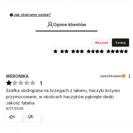
Jak zbieramy opinie?
Opinie klientów
Wyczyść
Szukaj
WERONIKA
zweryfikowano
1
Szafka obdrqpana na brzegach z lakieru, haczyki krzywo
przymocowane, w okolicach haczyków pęknięte deski.
Jakość fatalna.
6/17/2026
0
0