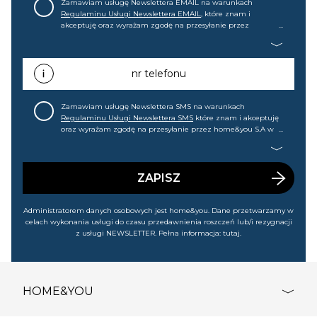
Zamawiam usługę Newslettera EMAIL na warunkach
Regulaminu Usługi Newslettera EMAIL
, które znam i
akceptuję oraz wyrażam zgodę na przesyłanie przez
home&you S.A w Gdańsku (KRS: 0000015349) na mój adres e-
mail informacji handlowej (m.in. o nowościach, ofertach,
promocjach, wyprzedażach). Wiem, że mogę tę zgodę w
każdej chwili cofnąć.
nr telefonu
Zamawiam usługę Newslettera SMS na warunkach
Regulaminu Usługi Newslettera SMS
które znam i akceptuję
oraz wyrażam zgodę na przesyłanie przez home&you S.A w
Gdańsku (KRS: 0000015349) na mój nr telefonu informacji
handlowej (m.in. o nowościach, ofertach, promocjach,
wyprzedażach). Wiem, że mogę tę zgodę w każdej chwili
cofnąć.
ZAPISZ
Administratorem danych osobowych jest home&you. Dane przetwarzamy w
celach wykonania usługi do czasu przedawnienia roszczeń lub/i rezygnacji
z usługi NEWSLETTER. Pełna informacja:
tutaj
.
DO KOSZYKA
HOME&YOU