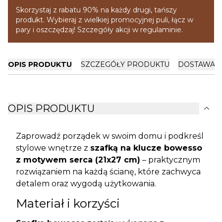
Skorzystaj z rabatu 90% na każdy drugi, tańszy
produkt. Wybieraj z wielkiej promocyjnej puli, łącz w
pary i oszczędzaj! Szczegóły akcji w regulaminie.
OPIS PRODUKTU
SZCZEGÓŁY PRODUKTU
DOSTAWA I
expand_more
OPIS PRODUKTU
Zaprowadź porządek w swoim domu i podkreśl
stylowe wnętrze z
szafką na klucze bowesso
z motywem serca (21x27 cm)
– praktycznym
rozwiązaniem na każdą ścianę, które zachwyca
detalem oraz wygodą użytkowania.
Materiał i korzyści