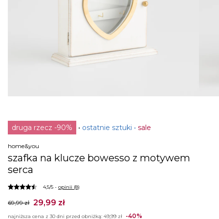
druga rzecz -90%
ostatnie sztuki
sale
home&you
szafka na klucze bowesso z motywem
serca
4,5/5 -
opinii (8)
29,99 zł
69,99 zł
-40%
najniższa cena z 30 dni przed obniżką:
49,99 zł