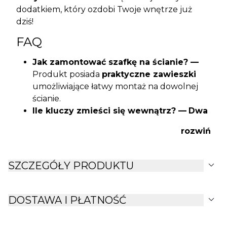
dodatkiem, który ozdobi Twoje wnętrze już
dziś!
FAQ
Jak zamontować szafkę na ścianie? —
Produkt posiada
praktyczne zawieszki
umożliwiające łatwy montaż na dowolnej
ścianie.
Ile kluczy zmieści się wewnątrz? —
Dwa
rzędy haczyków
pomieszczą komplet
rozwiń
kluczy domowych kilku osób.
Czy przeszklone drzwiczki są trwałe? —
Szkło
zastosowane w szafce cechuje się
expand_more
SZCZEGÓŁY PRODUKTU
dobrą trwałością i solidnością.
Jakie są dokładne wymiary zewnętrzne?
—
Wymiary szafki to szerokość 7,5 cm,
expand_more
DOSTAWA I PŁATNOŚĆ
długość 21 cm, wysokość 27 cm.