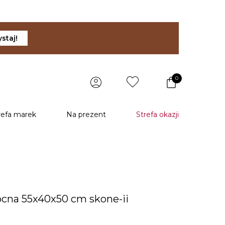
staj!
0
refa marek
Na prezent
Strefa okazji
ocna 55x40x50 cm skone-ii