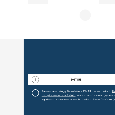
e-mail
Zamawiam usługę Newslettera EMAIL na warunkach
R
Usługi Newslettera EMAIL
, które znam i akceptuję oraz
zgodę na przesyłanie przez home&you S.A w Gdańsku (K
0000015349) na mój adres e-mail informacji handlowej (m
nowościach, ofertach, promocjach, wyprzedażach). Wiem
zgodę w każdej chwili cofnąć.