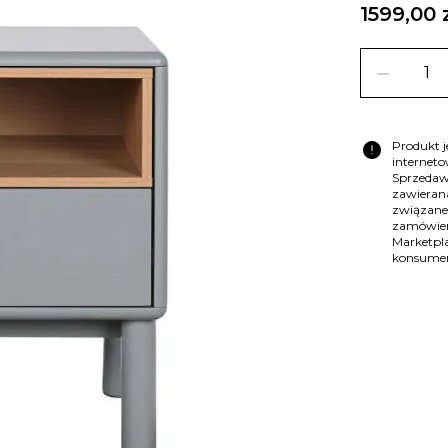
1599,00 
remove
error
Produkt 
internet
Sprzedaw
zawierana
związane
zamówien
Marketpla
konsume