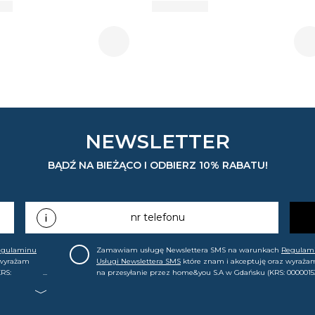
NEWSLETTER
BĄDŹ NA BIEŻĄCO I ODBIERZ 10% RABATU!
nr telefonu
egulaminu
Zamawiam usługę Newslettera SMS na warunkach
Regulam
 wyrażam
Usługi Newslettera SMS
które znam i akceptuję oraz wyraża
RS:
na przesyłanie przez home&you S.A w Gdańsku (KRS: 0000015
.in. o
mój nr telefonu informacji handlowej (m.in. o nowościach, ofe
, że mogę tę
promocjach, wyprzedażach). Wiem, że mogę tę zgodę w każde
cofnąć.