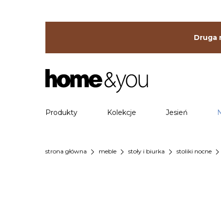
Druga r
Produkty
Kolekcje
Jesień
chevron_right
chevron_right
chevron_right
chevron_ri
strona główna
meble
stoły i biurka
stoliki nocne