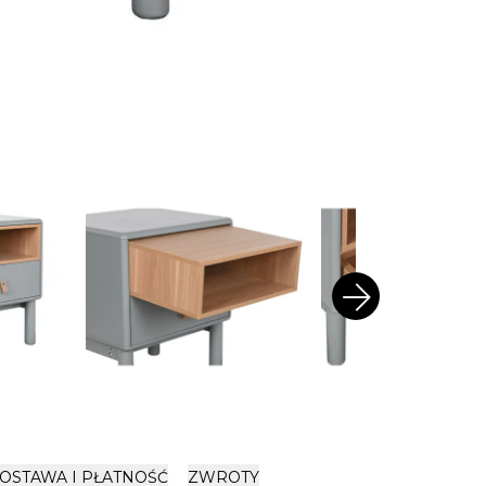
arrow_forward
OSTAWA I PŁATNOŚĆ
ZWROTY