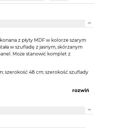
expand_more
konana z płyty MDF w kolorze szarym
tała w szufladę z jasnym, skórzanym
anel. Może stanowić komplet z
; szerokość 48 cm; szerokość szuflady
rozwiń
expand_more