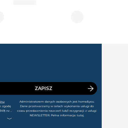
ZAPISZ
inu
Administratorem danych osobowych jest home&you.
m zgodę
Dane przetwarzamy w celach wykonania usługi do
349) na
czasu przedawnienia roszczeń lub/i rezygnacji z usługi
rtach,
NEWSLETTER. Pełna informacja:
tutaj
.
j chwili