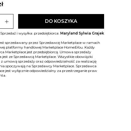
zł
add
DO KOSZYKA
Sprzedaż i wysyłka: przedsiębiorca:
Maryland Sylwia Grajek
jest sprzedawany przez Sprzedawcę Marketplace w ramach
owej platformy handlowej Marketplace Home&You. Każdy
ca Marketplace jest przedsiębiorcą. Umowa sprzedaży
 jest ze Sprzedawcą Marketplace. Wszystkie obowiązki
 z umową sprzedaży oraz odpowiedzialność za realizację
ia spoczywają na Sprzedawcy Marketplace. Sprzedawca
ce jest wyłącznie odpowiedzialny za przestrzeganie praw
nta.