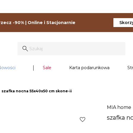
zecz -90% | Online i Stacjonarnie
Skorzy
Nowości
Sale
Karta podarunkowa
St
ght
szafka nocna 55x40x50 cm skone-ii
MIA home
szafka n
favorite