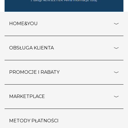
z usługi NEWSLETTER. Pełna informacja:
tutaj
.
HOME&YOU
adresy sklepów
o firmie
OBSŁUGA KLIENTA
rozporządzenie RODO
pomoc - najczęstsze pytania
ustawienia cookies
dostawy i płatność
PROMOCJE I RABATY
polityka prywatności
polityka zwrotu towaru
kontakt
strefa okazji
reklamacje
blog
outlet
MARKETPLACE
wypis z subskrypcji
jakość i bezpieczeństwo
karta klienta
regulamin sklepu
o marketplace
karta podarunkowa
pozostałe regulaminy
strefa marek
METODY PŁATNOŚCI
regulaminy promocji