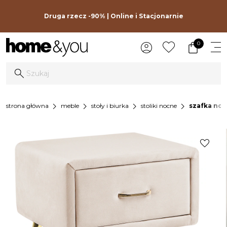
Druga rzecz -90% | Online i Stacjonarnie
0
chevron_right
chevron_right
chevron_right
chevron_right
strona główna
meble
stoły i biurka
stoliki nocne
szafka noc
favorite