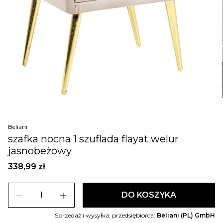
Beliani
szafka nocna 1 szuflada flayat welur
jasnobeżowy
338,99 zł
remove
add
DO KOSZYKA
Sprzedaż i wysyłka: przedsiębiorca:
Beliani (PL) GmbH