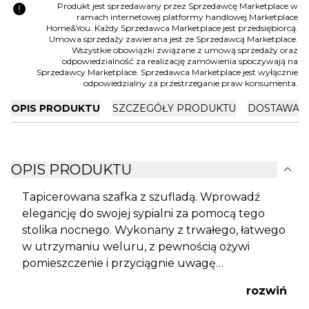
error
Produkt jest sprzedawany przez Sprzedawcę Marketplace w
ramach internetowej platformy handlowej Marketplace
Home&You. Każdy Sprzedawca Marketplace jest przedsiębiorcą.
Umowa sprzedaży zawierana jest ze Sprzedawcą Marketplace.
Wszystkie obowiązki związane z umową sprzedaży oraz
odpowiedzialność za realizację zamówienia spoczywają na
Sprzedawcy Marketplace. Sprzedawca Marketplace jest wyłącznie
odpowiedzialny za przestrzeganie praw konsumenta.
OPIS PRODUKTU
SZCZEGÓŁY PRODUKTU
DOSTAWA I
expand_more
OPIS PRODUKTU
Tapicerowana szafka z szufladą. Wprowadź
elegancję do swojej sypialni za pomocą tego
stolika nocnego. Wykonany z trwałego, łatwego
w utrzymaniu weluru, z pewnością ożywi
pomieszczenie i przyciągnie uwagę
domowników. Z miłym dla oka beżowym
rozwiń
kolorem idealnie komponują się złote nóżki