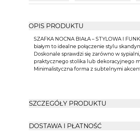
OPIS PRODUKTU
SZAFKA NOCNA BIAŁA – STYLOWA I FUNKC
białym to idealne połączenie stylu skandy
Doskonale sprawdzi się zarówno w sypialni, 
praktycznego stolika lub dekoracyjnego 
Minimalistyczna forma z subtelnymi akcen
różnorodnych aranżacji wnętrz. Funkcjo
uchwytem zapewnia miejsce na drobiazgi, ta
Zastosowanie: Jako szafka nocna w sypialn
Dekoracyjny element w przedpokoju Soli
SZCZEGÓŁY PRODUKTU
materiałów, które zapewniają stabilność i
Kompaktowe wymiary Idealna do mniejszych 
centymetr. Dane techniczne: Kolor: Biały M
DOSTAWA I PŁATNOŚĆ
Wymiary: 45 cm x 30 cm x 54.5 cm Styl: 
BIAŁA STOLIK Z SZUFLADĄ SKANDYNAWS