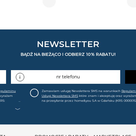
NEWSLETTER
BĄDŹ NA BIEŻĄCO I ODBIERZ 10% RABATU!
nr telefonu
egulaminu
Zamawiam usługę Newslettera SMS na warunkach
Regulam
 wyrażam
Usługi Newslettera SMS
które znam i akceptuję oraz wyraża
RS:
na przesyłanie przez home&you S.A w Gdańsku (KRS: 0000015
.in. o
mój nr telefonu informacji handlowej (m.in. o nowościach, ofe
, że mogę tę
promocjach, wyprzedażach). Wiem, że mogę tę zgodę w każde
cofnąć.