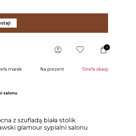
staj!
0
refa marek
Na prezent
Strefa okazji
ni salonu
cna z szufladą biała stolik
wski glamour sypialni salonu