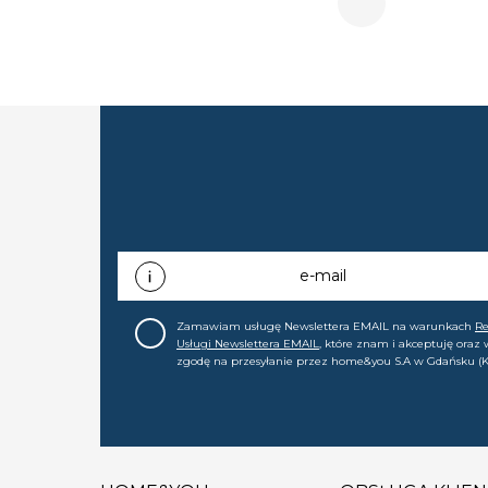
e-mail
Zamawiam usługę Newslettera EMAIL na warunkach
R
Usługi Newslettera EMAIL
, które znam i akceptuję oraz
zgodę na przesyłanie przez home&you S.A w Gdańsku (K
0000015349) na mój adres e-mail informacji handlowej (m
nowościach, ofertach, promocjach, wyprzedażach). Wiem
zgodę w każdej chwili cofnąć.