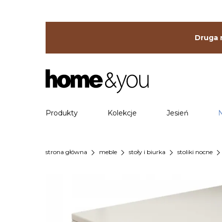
Druga r
Produkty
Kolekcje
Jesień
chevron_right
chevron_right
chevron_right
chevron_ri
strona główna
meble
stoły i biurka
stoliki nocne