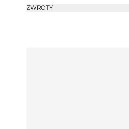
mebla biały Podkreśl wyjątkowy charakter 
ZWROTY
i funkcjonalnej szafce nocnej!