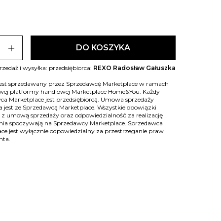
add
DO KOSZYKA
rzedaż i wysyłka: przedsiębiorca:
REXO Radosław Gałuszka
jest sprzedawany przez Sprzedawcę Marketplace w ramach
owej platformy handlowej Marketplace Home&You. Każdy
ca Marketplace jest przedsiębiorcą. Umowa sprzedaży
 jest ze Sprzedawcą Marketplace. Wszystkie obowiązki
 z umową sprzedaży oraz odpowiedzialność za realizację
ia spoczywają na Sprzedawcy Marketplace. Sprzedawca
ce jest wyłącznie odpowiedzialny za przestrzeganie praw
nta.