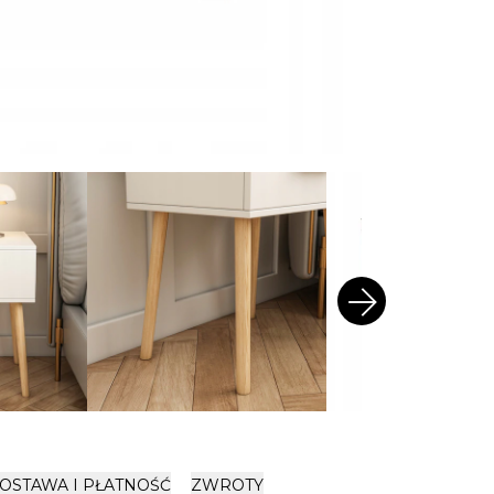
arrow_forward
OSTAWA I PŁATNOŚĆ
ZWROTY