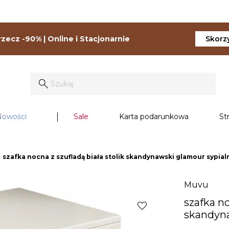
zecz -90% | Online i Stacjonarnie
Skorzy
Nowości
Sale
Karta podarunkowa
St
ght
szafka nocna z szufladą biała stolik skandynawski glamour sypial
Muvu
szafka no
favorite
skandyna