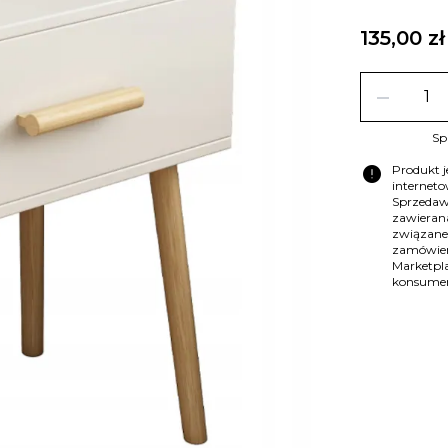
135,00 zł
remove
Sp
error
Produkt 
internet
Sprzedaw
zawierana
związane
zamówien
Marketpla
konsume