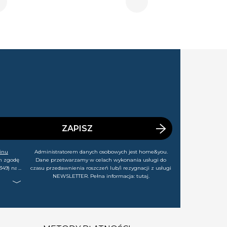
ZAPISZ
inu
Administratorem danych osobowych jest home&you.
m zgodę
Dane przetwarzamy w celach wykonania usługi do
349) na
czasu przedawnienia roszczeń lub/i rezygnacji z usługi
rtach,
NEWSLETTER. Pełna informacja:
tutaj
.
j chwili