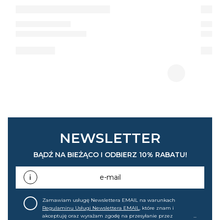
NEWSLETTER
BĄDŹ NA BIEŻĄCO I ODBIERZ 10% RABATU!
e-mail
Zamawiam usługę Newslettera EMAIL na warunkach
Regulaminu Usługi Newslettera EMAIL
, które znam i
akceptuję oraz wyrażam zgodę na przesyłanie przez