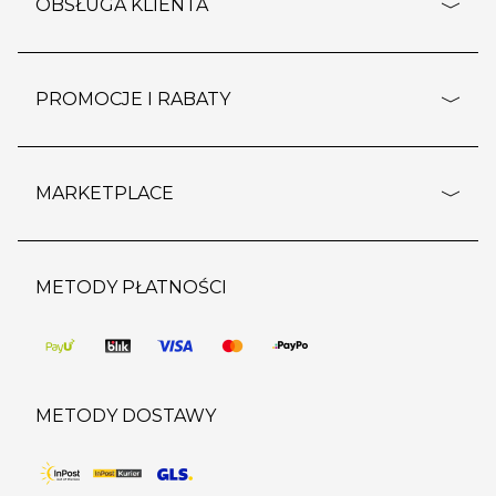
o firmie
OBSŁUGA KLIENTA
rozporządzenie RODO
pomoc - najczęstsze pytania
ustawienia cookies
dostawy i płatność
PROMOCJE I RABATY
polityka prywatności
polityka zwrotu towaru
kontakt
strefa okazji
reklamacje
blog
outlet
MARKETPLACE
wypis z subskrypcji
jakość i bezpieczeństwo
karta klienta
regulamin sklepu
o marketplace
karta podarunkowa
pozostałe regulaminy
strefa marek
METODY PŁATNOŚCI
regulaminy promocji
produkty
pomoc dla sprzedawców
METODY DOSTAWY