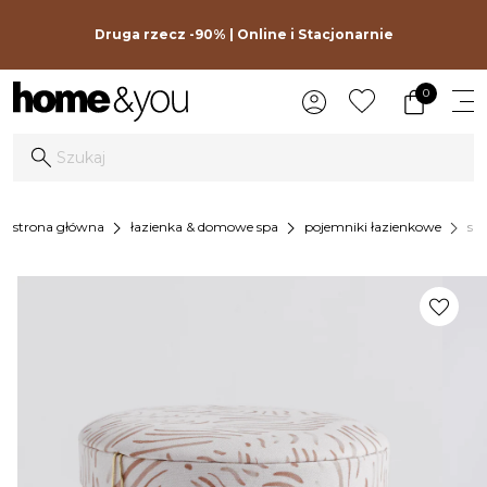
Druga rzecz -90% | Online i Stacjonarnie
0
chevron_right
chevron_right
chevron_right
strona główna
łazienka & domowe spa
pojemniki łazienkowe
szk
favorite