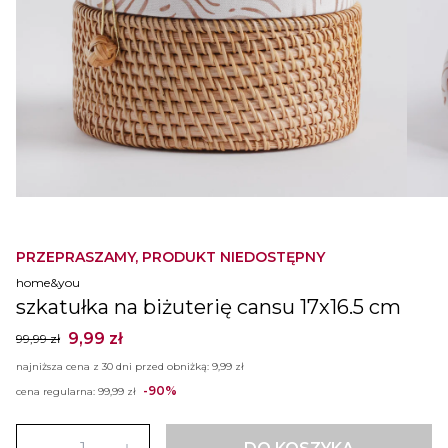
PRZEPRASZAMY, PRODUKT NIEDOSTĘPNY
home&you
szkatułka na biżuterię cansu 17x16.5 cm
9,99 zł
99,99 zł
najniższa cena z 30 dni przed obniżką:
9,99 zł
-90%
cena regularna:
99,99 zł