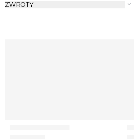
expand_more
ZWROTY