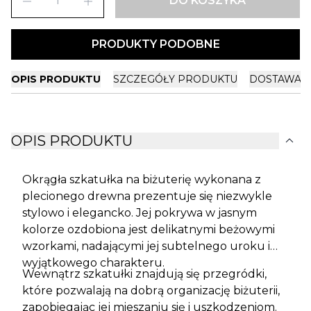
remove
add
DO KOSZYKA
PRODUKTY PODOBNE
OPIS PRODUKTU
SZCZEGÓŁY PRODUKTU
DOSTAWA I
expand_more
OPIS PRODUKTU
Okrągła szkatułka na biżuterię wykonana z
plecionego drewna prezentuje się niezwykle
stylowo i elegancko. Jej pokrywa w jasnym
kolorze ozdobiona jest delikatnymi beżowymi
wzorkami, nadającymi jej subtelnego uroku i
wyjątkowego charakteru.
Wewnątrz szkatułki znajdują się przegródki,
które pozwalają na dobrą organizację biżuterii,
zapobiegając jej mieszaniu się i uszkodzeniom.