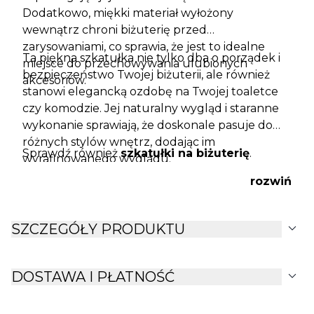
Dodatkowo, miękki materiał wyłożony
wewnątrz chroni biżuterię przed
zarysowaniami, co sprawia, że jest to idealne
Ta piękna szkatułka nie tylko dba o porządek i
miejsce do przechowywania ulubionych
bezpieczeństwo Twojej biżuterii, ale również
akcesoriów.
stanowi elegancką ozdobę na Twojej toaletce
czy komodzie. Jej naturalny wygląd i staranne
wykonanie sprawiają, że doskonale pasuje do
różnych stylów wnętrz, dodając im
Sprawdź również
szkatułki na biżuterię
.
wyrafinowanego wyglądu.
rozwiń
expand_more
SZCZEGÓŁY PRODUKTU
expand_more
DOSTAWA I PŁATNOŚĆ