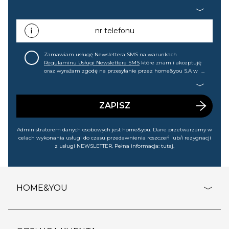
home&you S.A w Gdańsku (KRS: 0000015349) na mój adres e-
mail informacji handlowej (m.in. o nowościach, ofertach,
promocjach, wyprzedażach). Wiem, że mogę tę zgodę w
każdej chwili cofnąć.
nr telefonu
Zamawiam usługę Newslettera SMS na warunkach
Regulaminu Usługi Newslettera SMS
które znam i akceptuję
oraz wyrażam zgodę na przesyłanie przez home&you S.A w
Gdańsku (KRS: 0000015349) na mój nr telefonu informacji
handlowej (m.in. o nowościach, ofertach, promocjach,
wyprzedażach). Wiem, że mogę tę zgodę w każdej chwili
cofnąć.
ZAPISZ
Administratorem danych osobowych jest home&you. Dane przetwarzamy w
celach wykonania usługi do czasu przedawnienia roszczeń lub/i rezygnacji
z usługi NEWSLETTER. Pełna informacja:
tutaj
.
HOME&YOU
adresy sklepów