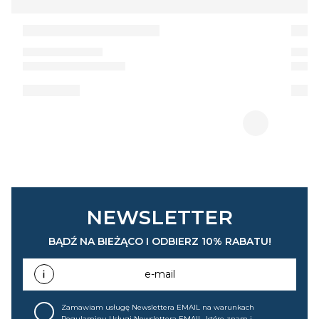
NEWSLETTER
BĄDŹ NA BIEŻĄCO I ODBIERZ 10% RABATU!
e-mail
Zamawiam usługę Newslettera EMAIL na warunkach
Regulaminu Usługi Newslettera EMAIL
, które znam i