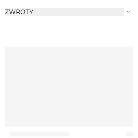
expand_more
ZWROTY