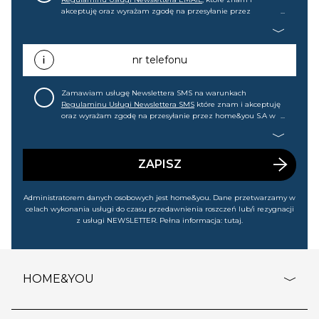
akceptuję oraz wyrażam zgodę na przesyłanie przez
home&you S.A w Gdańsku (KRS: 0000015349) na mój adres e-
mail informacji handlowej (m.in. o nowościach, ofertach,
promocjach, wyprzedażach). Wiem, że mogę tę zgodę w
każdej chwili cofnąć.
nr telefonu
Zamawiam usługę Newslettera SMS na warunkach
Regulaminu Usługi Newslettera SMS
które znam i akceptuję
oraz wyrażam zgodę na przesyłanie przez home&you S.A w
Gdańsku (KRS: 0000015349) na mój nr telefonu informacji
handlowej (m.in. o nowościach, ofertach, promocjach,
wyprzedażach). Wiem, że mogę tę zgodę w każdej chwili
cofnąć.
ZAPISZ
Administratorem danych osobowych jest home&you. Dane przetwarzamy w
celach wykonania usługi do czasu przedawnienia roszczeń lub/i rezygnacji
z usługi NEWSLETTER. Pełna informacja:
tutaj
.
HOME&YOU
adresy sklepów