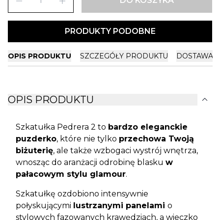
remove
add
DO KOSZYKA
PRODUKTY PODOBNE
OPIS PRODUKTU
SZCZEGÓŁY PRODUKTU
DOSTAWA I
expand_more
OPIS PRODUKTU
Szkatułka Pedrera 2 to
bardzo eleganckie
puzderko
, które nie tylko
przechowa Twoją
biżuterię
, ale także wzbogaci wystrój wnętrza,
wnosząc do aranżacji odrobinę blasku
w
pałacowym stylu glamour
.
Szkatułkę ozdobiono intensywnie
połyskującymi
lustrzanymi panelami
o
stylowych fazowanych krawędziach, a wieczko