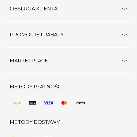
o firmie
OBSŁUGA KLIENTA
rozporządzenie RODO
pomoc - najczęstsze pytania
ustawienia cookies
dostawy i płatność
PROMOCJE I RABATY
polityka prywatności
polityka zwrotu towaru
kontakt
strefa okazji
reklamacje
blog
outlet
MARKETPLACE
wypis z subskrypcji
jakość i bezpieczeństwo
karta klienta
regulamin sklepu
o marketplace
karta podarunkowa
pozostałe regulaminy
strefa marek
METODY PŁATNOŚCI
regulaminy promocji
produkty
pomoc dla sprzedawców
METODY DOSTAWY