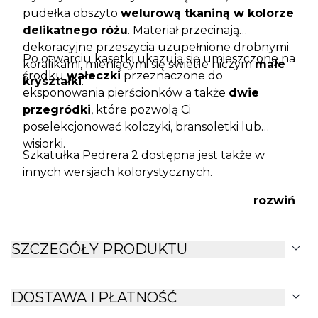
pudełka obszyto
welurową tkaniną w kolorze
delikatnego różu
. Materiał przecinają
dekoracyjne przeszycia uzupełnione drobnymi
Po otwarciu kasetki ukazują się umieszczone na
koralikami, mieniącymi się świetle niczym
małe
środku
wałeczki
przeznaczone do
kryształki
.
eksponowania pierścionków a także
dwie
przegródki
, które pozwolą Ci
poselekcjonować kolczyki, bransoletki lub
wisiorki.
Szkatułka Pedrera 2 dostępna jest także
w
innych wersjach kolorystycznych
.
rozwiń
expand_more
SZCZEGÓŁY PRODUKTU
expand_more
DOSTAWA I PŁATNOŚĆ