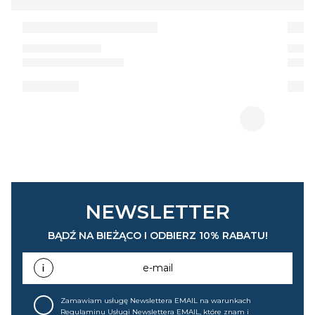
NEWSLETTER
BĄDŹ NA BIEŻĄCO I ODBIERZ 10% RABATU!
e-mail
Zamawiam usługę Newslettera EMAIL na warunkach
Regulaminu Usługi Newslettera EMAIL
, które znam i