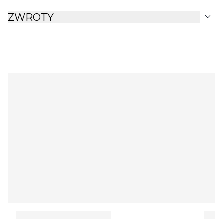
expand_more
ZWROTY