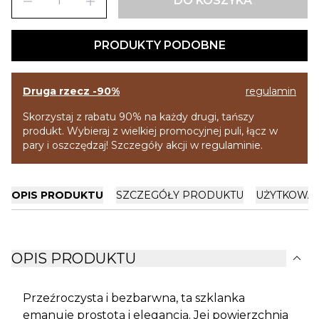
remove
add
DO KOSZYKA
PRODUKTY PODOBNE
Druga rzecz -90%
regulamin
Skorzystaj z rabatu 90% na każdy drugi, tańszy
produkt. Wybieraj z wielkiej promocyjnej puli, łącz w
pary i oszczędzaj! Szczegóły akcji w regulaminie.
OPIS PRODUKTU
SZCZEGÓŁY PRODUKTU
UŻYTKOWA
expand_more
OPIS PRODUKTU
Przeźroczysta i bezbarwna, ta szklanka
emanuje prostotą i elegancją. Jej powierzchnia