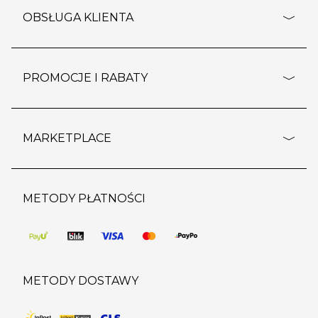
o firmie
OBSŁUGA KLIENTA
rozporządzenie RODO
pomoc - najczęstsze pytania
ustawienia cookies
dostawy i płatność
PROMOCJE I RABATY
polityka prywatności
polityka zwrotu towaru
kontakt
strefa okazji
reklamacje
blog
outlet
MARKETPLACE
wypis z subskrypcji
jakość i bezpieczeństwo
karta klienta
regulamin sklepu
o marketplace
karta podarunkowa
pozostałe regulaminy
strefa marek
METODY PŁATNOŚCI
regulaminy promocji
produkty
pomoc dla sprzedawców
METODY DOSTAWY