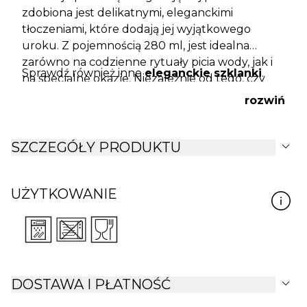
zdobiona jest delikatnymi, eleganckimi
tłoczeniami, które dodają jej wyjątkowego
uroku. Z pojemnością 280 ml, jest idealna
zarówno na codzienne rytuały picia wody, jak i
Sprawdź również inne
eleganckie szklanki
.
na specjalne okazje. Niezależnie od tego, czy
jest to codzienne nawodnienie, czy wieczorne
rozwiń
spotkanie przy degustacji ulubionego trunku,
ta szklanka doskonale sprawdzi się w każdej
expand_more
sytuacji, podkreślając zarówno smak napoju, jak
SZCZEGÓŁY PRODUKTU
i elegancję prezentacji.
UŻYTKOWANIE
expand_more
DOSTAWA I PŁATNOŚĆ