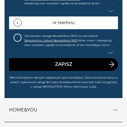
akceptuję oraz wyrażam zgodę na przesyłanie przez
home&you S.A w Gdańsku (KRS: 0000015349) na mój adres e-
mail informacji handlowej (m.in. o nowościach, ofertach,
promocjach, wyprzedażach). Wiem, że mogę tę zgodę w
każdej chwili cofnąć.
nr telefonu
Zamawiam usługę Newslettera SMS na warunkach
Regulaminu Usługi Newslettera SMS
które znam i akceptuję
oraz wyrażam zgodę na przesyłanie przez home&you S.A w
Gdańsku (KRS: 0000015349) na mój nr telefonu informacji
handlowej (m.in. o nowościach, ofertach, promocjach,
wyprzedażach). Wiem, że mogę tę zgodę w każdej chwili
cofnąć.
ZAPISZ
Administratorem danych osobowych jest home&you. Dane przetwarzamy w
celach wykonania usługi do czasu przedawnienia roszczeń lub/i rezygnacji
z usługi NEWSLETTER. Pełna informacja:
tutaj
.
HOME&YOU
adresy sklepów