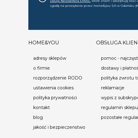
Usługi Newslettera EMAIL
, które znam i akceptuję oraz
zgodę na przesyłanie przez home&you S.A w Gdańsku (K
0000015349) na mój adres e-mail informacji handlowej (m
nowościach, ofertach, promocjach, wyprzedażach). Wiem
zgodę w każdej chwili cofnąć.
HOME&YOU
OBSŁUGA KLIEN
adresy sklepów
pomoc - najczęst
o firmie
dostawy i płatno
rozporządzenie RODO
polityka zwrotu 
ustawienia cookies
reklamacje
polityka prywatności
wypis z subskrypc
kontakt
regulamin sklepu
blog
pozostałe regul
jakość i bezpieczeństwo