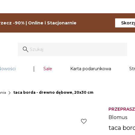
zecz -90% | Online i Stacjonarnie
Skorzy
Nowości
Sale
Karta podarunkowa
St
chevron_right
ania
taca borda - drewno dębowe, 20x30 cm
PRZEPRASZ
Blomus
favorite
taca bor