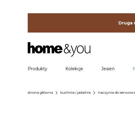
Druga r
Produkty
Kolekcje
Jesień
chevron_right
chevron_right
strona główna
kuchnia i jadalnia
naczynia do serwow