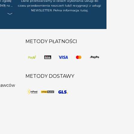
m zgodę
Dane przetwarzamy w celach wykonania usługi do
349) na
czasu przedawnienia roszczeń lub/i rezygnacji z usługi
rtach,
NEWSLETTER. Pełna informacja:
tutaj
.
j chwili
METODY PŁATNOŚCI
METODY DOSTAWY
edawców