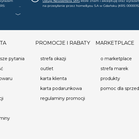
 wyrażam
Usługi Newslettera SMS
które znam i akceptuję oraz wyraża
RS:
na przesyłanie przez home&you S.A w Gdańsku (KRS: 0000015
.in. o
mój nr telefonu informacji handlowej (m.in. o nowościach, ofe
, że mogę tę
promocjach, wyprzedażach). Wiem, że mogę tę zgodę w każde
cofnąć.
TA
PROMOCJE I RABATY
MARKETPLACE
sze pytania
strefa okazji
o marketplace
ść
outlet
strefa marek
towaru
karta klienta
produkty
karta podarunkowa
pomoc dla sprz
ji
regulaminy promocji
aminy
DO KOSZYKA