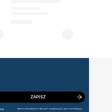
ZAPISZ
inu
Administratorem danych osobowych jest home&you.