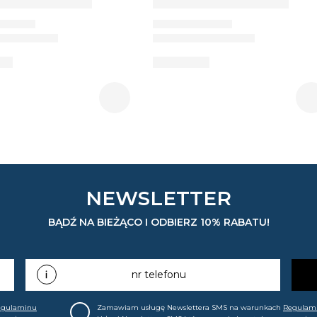
NEWSLETTER
BĄDŹ NA BIEŻĄCO I ODBIERZ 10% RABATU!
nr telefonu
egulaminu
Zamawiam usługę Newslettera SMS na warunkach
Regulam