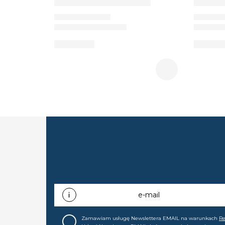
e-mail
Zamawiam usługę Newslettera EMAIL na warunkach
R