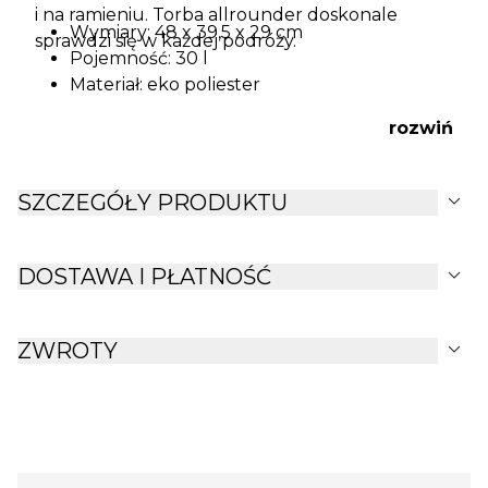
i na ramieniu. Torba allrounder doskonale
Wymiary: 48 x 39,5 x 29 cm
sprawdzi się w każdej podróży.
Pojemność: 30 l
Materiał: eko poliester
rozwiń
expand_more
SZCZEGÓŁY PRODUKTU
expand_more
DOSTAWA I PŁATNOŚĆ
expand_more
ZWROTY