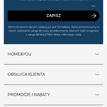
Gdańsku (KRS: 0000015349) na mój nr telefonu informacji
handlowej (m.in. o nowościach, ofertach, promocjach,
wyprzedażach). Wiem, że mogę tę zgodę w każdej chwili
cofnąć.
ZAPISZ
Administratorem danych osobowych jest home&you. Dane przetwarzamy w
celach wykonania usługi do czasu przedawnienia roszczeń lub/i rezygnacji
z usługi NEWSLETTER. Pełna informacja:
tutaj
.
HOME&YOU
adresy sklepów
o firmie
OBSŁUGA KLIENTA
rozporządzenie RODO
pomoc - najczęstsze pytania
ustawienia cookies
dostawy i płatność
PROMOCJE I RABATY
polityka prywatności
polityka zwrotu towaru
kontakt
strefa okazji