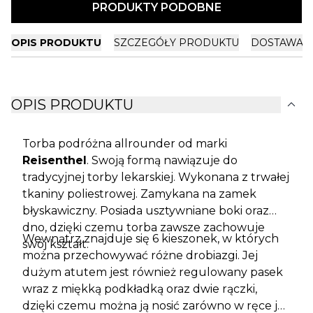
PRODUKTY PODOBNE
OPIS PRODUKTU
SZCZEGÓŁY PRODUKTU
DOSTAWA I
expand_more
OPIS PRODUKTU
Torba podróżna allrounder od marki
Reisenthel
. Swoją formą nawiązuje do
tradycyjnej torby lekarskiej. Wykonana z trwałej
tkaniny poliestrowej. Zamykana na zamek
błyskawiczny. Posiada usztywniane boki oraz
dno, dzięki czemu torba zawsze zachowuje
Wewnątrz znajduje się 6 kieszonek, w których
swój kształt.
można przechowywać różne drobiazgi. Jej
dużym atutem jest również regulowany pasek
wraz z miękką podkładką oraz dwie rączki,
dzięki czemu można ją nosić zarówno w ręce jak