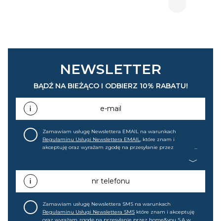
NEWSLETTER
BĄDŹ NA BIEŻĄCO I ODBIERZ 10% RABATU!
e-mail
Zamawiam usługę Newslettera EMAIL na warunkach
Regulaminu Usługi Newslettera EMAIL
, które znam i
akceptuję oraz wyrażam zgodę na przesyłanie przez
home&you S.A w Gdańsku (KRS: 0000015349) na mój adres e-
mail informacji handlowej (m.in. o nowościach, ofertach,
promocjach, wyprzedażach). Wiem, że mogę tę zgodę w
każdej chwili cofnąć.
nr telefonu
Zamawiam usługę Newslettera SMS na warunkach
Regulaminu Usługi Newslettera SMS
które znam i akceptuję
oraz wyrażam zgodę na przesyłanie przez home&you S.A w