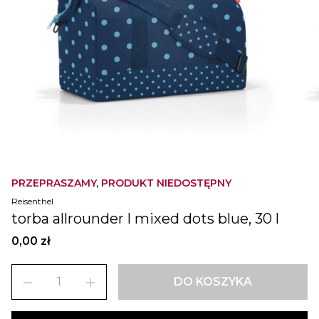
PRZEPRASZAMY, PRODUKT NIEDOSTĘPNY
Reisenthel
torba allrounder l mixed dots blue, 30 l
0,00 zł
remove
add
DO KOSZYKA