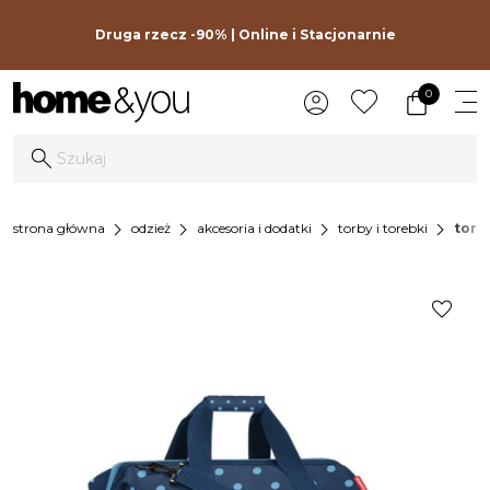
Druga rzecz -90% | Online i Stacjonarnie
0
chevron_right
chevron_right
chevron_right
chevron_right
strona główna
odzież
akcesoria i dodatki
torby i torebki
torba
favorite