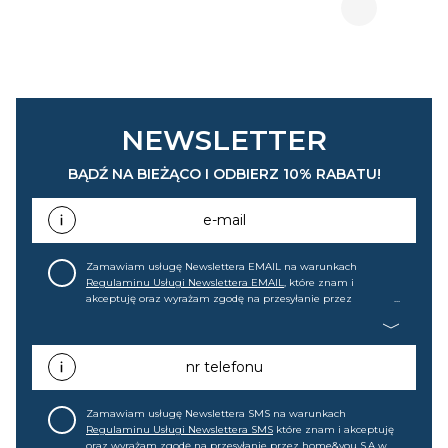
NEWSLETTER
BĄDŹ NA BIEŻĄCO I ODBIERZ 10% RABATU!
e-mail
Zamawiam usługę Newslettera EMAIL na warunkach
Regulaminu Usługi Newslettera EMAIL
, które znam i
akceptuję oraz wyrażam zgodę na przesyłanie przez
home&you S.A w Gdańsku (KRS: 0000015349) na mój adres e-
mail informacji handlowej (m.in. o nowościach, ofertach,
promocjach, wyprzedażach). Wiem, że mogę tę zgodę w
każdej chwili cofnąć.
nr telefonu
Zamawiam usługę Newslettera SMS na warunkach
Regulaminu Usługi Newslettera SMS
które znam i akceptuję
oraz wyrażam zgodę na przesyłanie przez home&you S.A w