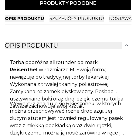
PRODUKTY PODOBNE
OPIS PRODUKTU
SZCZEGÓŁY PRODUKTU
DOSTAWA I
expand_more
OPIS PRODUKTU
Torba podróżna allrounder od marki
Reisenthel
w rozmiarze M. Swoją formą
nawiązuje do tradycyjnej torby lekarskiej.
Wykonana z trwałej tkaniny poliestrowej.
Zamykana na zamek błyskawiczny. Posiada
usztywniane boki oraz dno, dzięki czemu torba
Wewnątrz znajduje się 6 kieszonek, w których
zawsze zachowuje swój kształt.
można przechowywać różne drobiazgi. Jej
dużym atutem jest również regulowany pasek
wraz z miękką podkładką oraz dwie rączki,
dzięki czemu można ją nosić zarówno w ręce jak