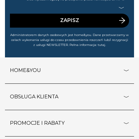
Gdańsku (KRS: 0000015349) na mój nr telefonu informacji
handlowej (m.in. o nowościach, ofertach, promocjach,
wyprzedażach). Wiem, że mogę tę zgodę w każdej chwili
cofnąć.
ZAPISZ
Administratorem danych osobowych jest home&you. Dane przetwarzamy w
celach wykonania usługi do czasu przedawnienia roszczeń lub/i rezygnacji
z usługi NEWSLETTER. Pełna informacja:
tutaj
.
HOME&YOU
adresy sklepów
o firmie
OBSŁUGA KLIENTA
rozporządzenie RODO
pomoc - najczęstsze pytania
ustawienia cookies
dostawy i płatność
PROMOCJE I RABATY
polityka prywatności
polityka zwrotu towaru
kontakt
strefa okazji