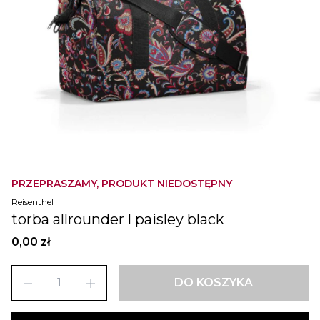
PRZEPRASZAMY, PRODUKT NIEDOSTĘPNY
Reisenthel
torba allrounder l paisley black
0,00 zł
remove
add
DO KOSZYKA