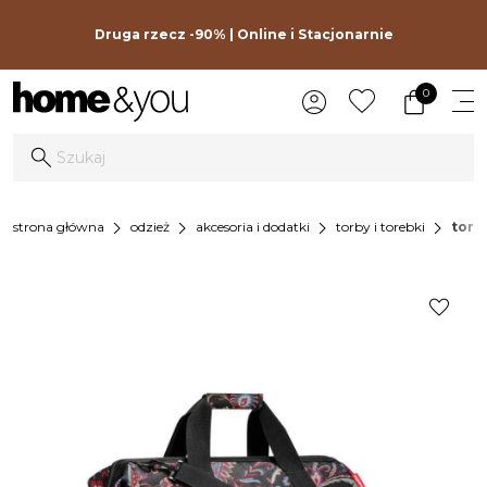
Druga rzecz -90% | Online i Stacjonarnie
0
chevron_right
chevron_right
chevron_right
chevron_right
strona główna
odzież
akcesoria i dodatki
torby i torebki
torb
favorite