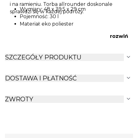
i na ramieniu. Torba allrounder doskonale
Wymiary: 48 x 39,5 x 29 cm
sprawdzi się w każdej podróży.
Pojemność: 30 l
Materiał: eko poliester
rozwiń
expand_more
SZCZEGÓŁY PRODUKTU
expand_more
DOSTAWA I PŁATNOŚĆ
expand_more
ZWROTY