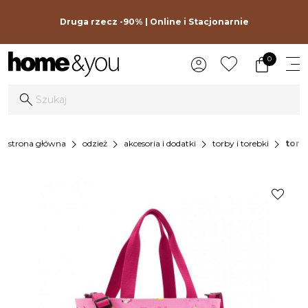
Druga rzecz -90% | Online i Stacjonarnie
0
chevron_right
chevron_right
chevron_right
chevron_right
strona główna
odzież
akcesoria i dodatki
torby i torebki
torba
favorite