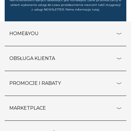
Administratorem danych osobowych jest home&you. Dane przetwarzamy w
celach wykonania usługi do czasu przedawnienia roszczeń lub/i rezygnacji
z usługi NEWSLETTER. Pełna informacja:
tutaj
.
HOME&YOU
adresy sklepów
o firmie
OBSŁUGA KLIENTA
rozporządzenie RODO
pomoc - najczęstsze pytania
ustawienia cookies
dostawy i płatność
PROMOCJE I RABATY
polityka prywatności
polityka zwrotu towaru
kontakt
strefa okazji
reklamacje
blog
outlet
MARKETPLACE
wypis z subskrypcji
jakość i bezpieczeństwo
karta klienta
regulamin sklepu
o marketplace
karta podarunkowa
pozostałe regulaminy