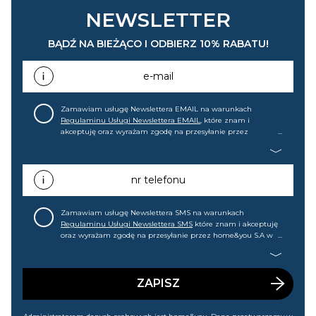
NEWSLETTER
BĄDŹ NA BIEŻĄCO I ODBIERZ 10% RABATU!
e-mail
Zamawiam usługę Newslettera EMAIL na warunkach
Regulaminu Usługi Newslettera EMAIL
, które znam i
akceptuję oraz wyrażam zgodę na przesyłanie przez
home&you S.A w Gdańsku (KRS: 0000015349) na mój adres e-
mail informacji handlowej (m.in. o nowościach, ofertach,
promocjach, wyprzedażach). Wiem, że mogę tę zgodę w
każdej chwili cofnąć.
nr telefonu
Zamawiam usługę Newslettera SMS na warunkach
Regulaminu Usługi Newslettera SMS
które znam i akceptuję
oraz wyrażam zgodę na przesyłanie przez home&you S.A w
Gdańsku (KRS: 0000015349) na mój nr telefonu informacji
handlowej (m.in. o nowościach, ofertach, promocjach,
wyprzedażach). Wiem, że mogę tę zgodę w każdej chwili
cofnąć.
ZAPISZ