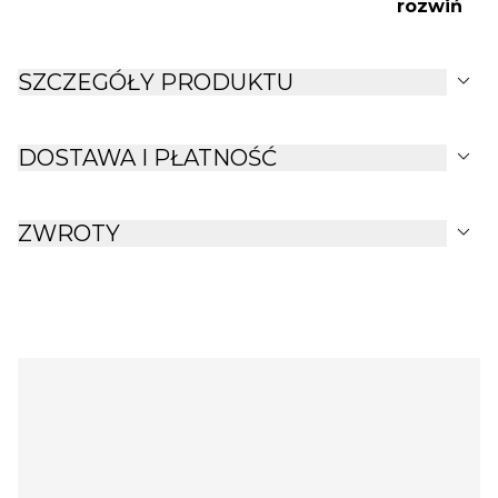
rozwiń
expand_more
SZCZEGÓŁY PRODUKTU
expand_more
DOSTAWA I PŁATNOŚĆ
expand_more
ZWROTY