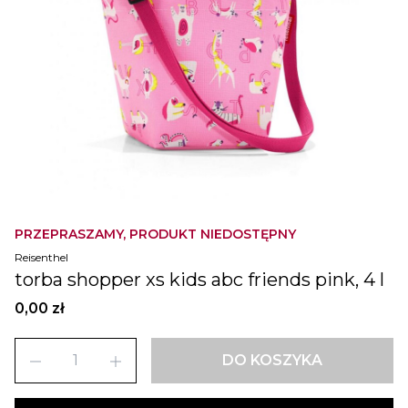
PRZEPRASZAMY, PRODUKT NIEDOSTĘPNY
Reisenthel
torba shopper xs kids abc friends pink, 4 l
0,00 zł
remove
add
DO KOSZYKA