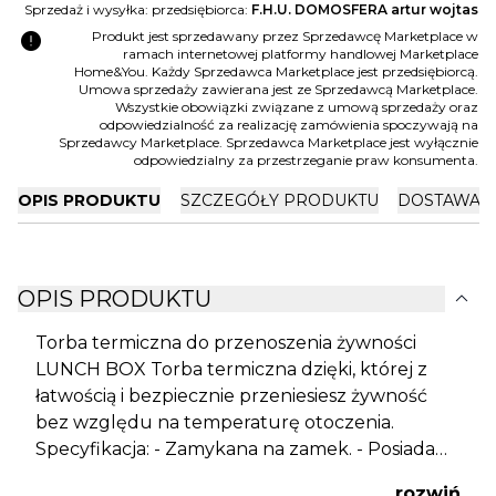
Sprzedaż i wysyłka: przedsiębiorca:
F.H.U. DOMOSFERA artur wojtas
error
Produkt jest sprzedawany przez Sprzedawcę Marketplace w
ramach internetowej platformy handlowej Marketplace
Home&You. Każdy Sprzedawca Marketplace jest przedsiębiorcą.
Umowa sprzedaży zawierana jest ze Sprzedawcą Marketplace.
Wszystkie obowiązki związane z umową sprzedaży oraz
odpowiedzialność za realizację zamówienia spoczywają na
Sprzedawcy Marketplace. Sprzedawca Marketplace jest wyłącznie
odpowiedzialny za przestrzeganie praw konsumenta.
OPIS PRODUKTU
SZCZEGÓŁY PRODUKTU
DOSTAWA I
expand_more
OPIS PRODUKTU
Torba termiczna do przenoszenia żywności
LUNCH BOX Torba termiczna dzięki, której z
łatwością i bezpiecznie przeniesiesz żywność
bez względu na temperaturę otoczenia.
Specyfikacja: - Zamykana na zamek. - Posiada
wygodne raczki do przenoszenia. - Materiał to
rozwiń