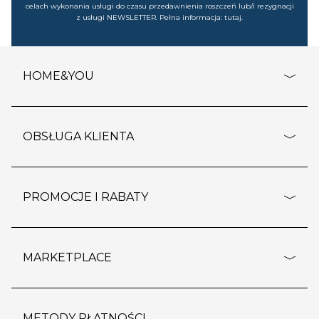
celach wykonania usługi do czasu przedawnienia roszczeń lub/i rezygnacji
z usługi NEWSLETTER. Pełna informacja:
tutaj
.
HOME&YOU
adresy sklepów
o firmie
OBSŁUGA KLIENTA
rozporządzenie RODO
pomoc - najczęstsze pytania
ustawienia cookies
dostawy i płatność
PROMOCJE I RABATY
polityka prywatności
polityka zwrotu towaru
kontakt
strefa okazji
reklamacje
blog
outlet
MARKETPLACE
wypis z subskrypcji
jakość i bezpieczeństwo
karta klienta
regulamin sklepu
o marketplace
karta podarunkowa
pozostałe regulaminy
strefa marek
METODY PŁATNOŚCI