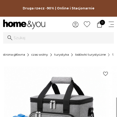
Druga rzecz -90% | Online i Stacjonarnie
0
chevron_right
chevron_right
chevron_right
chevron_right
strona główna
czas wolny
turystyka
lodówki turystyczne
to
favorite