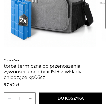
Domosfera
torba termiczna do przenoszenia
żywności lunch box 15l + 2 wkłady
chłodzące kp06sz
97,42 zł
remove
add
DO KOSZYKA