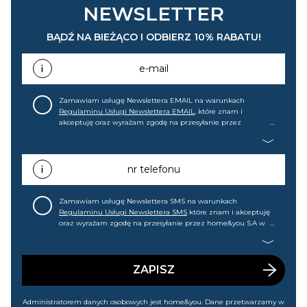
NEWSLETTER
BĄDŹ NA BIEŻĄCO I ODBIERZ 10% RABATU!
e-mail
Zamawiam usługę Newslettera EMAIL na warunkach
Regulaminu Usługi Newslettera EMAIL
, które znam i
akceptuję oraz wyrażam zgodę na przesyłanie przez
home&you S.A w Gdańsku (KRS: 0000015349) na mój adres e-
mail informacji handlowej (m.in. o nowościach, ofertach,
promocjach, wyprzedażach). Wiem, że mogę tę zgodę w
każdej chwili cofnąć.
nr telefonu
Zamawiam usługę Newslettera SMS na warunkach
Regulaminu Usługi Newslettera SMS
które znam i akceptuję
oraz wyrażam zgodę na przesyłanie przez home&you S.A w
Gdańsku (KRS: 0000015349) na mój nr telefonu informacji
handlowej (m.in. o nowościach, ofertach, promocjach,
wyprzedażach). Wiem, że mogę tę zgodę w każdej chwili
cofnąć.
ZAPISZ
Administratorem danych osobowych jest home&you. Dane przetwarzamy w