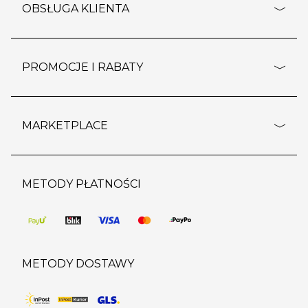
o firmie
OBSŁUGA KLIENTA
rozporządzenie RODO
pomoc - najczęstsze pytania
ustawienia cookies
dostawy i płatność
PROMOCJE I RABATY
polityka prywatności
polityka zwrotu towaru
kontakt
strefa okazji
reklamacje
blog
outlet
MARKETPLACE
wypis z subskrypcji
jakość i bezpieczeństwo
karta klienta
regulamin sklepu
o marketplace
karta podarunkowa
pozostałe regulaminy
strefa marek
METODY PŁATNOŚCI
regulaminy promocji
produkty
pomoc dla sprzedawców
METODY DOSTAWY