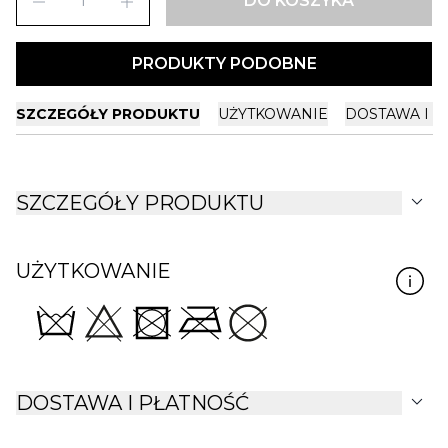
remove
add
DO KOSZYKA
PRODUKTY PODOBNE
SZCZEGÓŁY PRODUKTU
UŻYTKOWANIE
DOSTAWA I P
expand_more
SZCZEGÓŁY PRODUKTU
UŻYTKOWANIE
expand_more
DOSTAWA I PŁATNOŚĆ