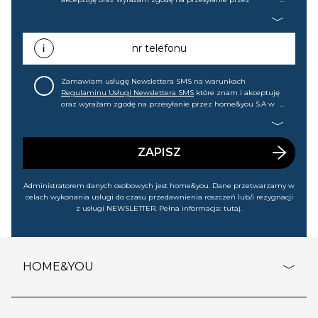
home&you S.A w Gdańsku (KRS: 0000015349) na mój adres e-
mail informacji handlowej (m.in. o nowościach, ofertach,
promocjach, wyprzedażach). Wiem, że mogę tę zgodę w
każdej chwili cofnąć.
nr telefonu
Zamawiam usługę Newslettera SMS na warunkach
Regulaminu Usługi Newslettera SMS
które znam i akceptuję
oraz wyrażam zgodę na przesyłanie przez home&you S.A w
Gdańsku (KRS: 0000015349) na mój nr telefonu informacji
handlowej (m.in. o nowościach, ofertach, promocjach,
wyprzedażach). Wiem, że mogę tę zgodę w każdej chwili
cofnąć.
ZAPISZ
Administratorem danych osobowych jest home&you. Dane przetwarzamy w
celach wykonania usługi do czasu przedawnienia roszczeń lub/i rezygnacji
z usługi NEWSLETTER. Pełna informacja:
tutaj
.
HOME&YOU
adresy sklepów