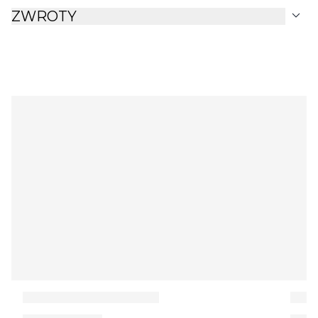
expand_more
ZWROTY