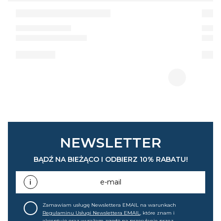
NEWSLETTER
BĄDŹ NA BIEŻĄCO I ODBIERZ 10% RABATU!
e-mail
Zamawiam usługę Newslettera EMAIL na warunkach
Regulaminu Usługi Newslettera EMAIL
, które znam i
akceptuję oraz wyrażam zgodę na przesyłanie przez