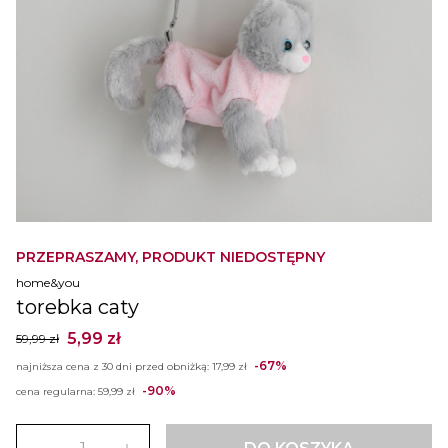
PRZEPRASZAMY, PRODUKT NIEDOSTĘPNY
home&you
torebka caty
5,99 zł
59,99 zł
-67%
najniższa cena z 30 dni przed obniżką:
17,99 zł
-90%
cena regularna:
59,99 zł