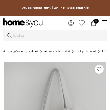
Druga rzecz -90% | Online i Stacjonarnie
0
chevron_right
chevron_right
chevron_right
chevron_right
strona główna
odzież
akcesoria i dodatki
torby i torebki
tore
favorite