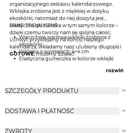
organizacyjnego zestawu kalendarzowego.
Wklejka zrobiona jest z miękkiej w dotyku
ekoskórki, natomiast do niej doszyta jest
elastyczna gumeczka w tym samym kolorze –
DANE TECHNICZNE:
dzięki czemu tworzy nam się spójna całość.
Wierzchnia warstwa wklejki zrobiona z
Uchwyt przyklejamy na końcu naszego
ekoskórki
kalendarza, wkładamy nasz ulubiony długopis i
Wklejka o wymiarach: 4×4 cm
GOTOWE
, możemy działać!
Elastyczna gumeczka w kolorze wklejki
rozwiń
expand_more
SZCZEGÓŁY PRODUKTU
expand_more
DOSTAWA I PŁATNOŚĆ
expand_more
ZWROTY