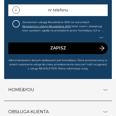
mail informacji handlowej (m.in. o nowościach, ofertach,
promocjach, wyprzedażach). Wiem, że mogę tę zgodę w
każdej chwili cofnąć.
nr telefonu
Zamawiam usługę Newslettera SMS na warunkach
Regulaminu Usługi Newslettera SMS
które znam i akceptuję
oraz wyrażam zgodę na przesyłanie przez home&you S.A w
Gdańsku (KRS: 0000015349) na mój nr telefonu informacji
handlowej (m.in. o nowościach, ofertach, promocjach,
wyprzedażach). Wiem, że mogę tę zgodę w każdej chwili
cofnąć.
ZAPISZ
Administratorem danych osobowych jest home&you. Dane przetwarzamy w
celach wykonania usługi do czasu przedawnienia roszczeń lub/i rezygnacji
z usługi NEWSLETTER. Pełna informacja:
tutaj
.
HOME&YOU
adresy sklepów
o firmie
OBSŁUGA KLIENTA