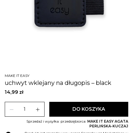
MAKE IT EASY
uchwyt wklejany na długopis – black
14,99 zł
remove
add
DO KOSZYKA
Sprzedaż i wysyłka: przedsiębiorca:
MAKE IT EASY AGATA
PERLIŃSKA-KUCZAJ