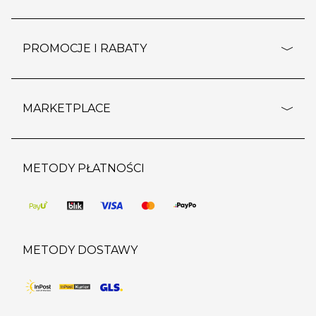
rozporządzenie RODO
pomoc - najczęstsze pytania
ustawienia cookies
dostawy i płatność
PROMOCJE I RABATY
polityka prywatności
polityka zwrotu towaru
kontakt
strefa okazji
reklamacje
blog
outlet
MARKETPLACE
wypis z subskrypcji
jakość i bezpieczeństwo
karta klienta
regulamin sklepu
o marketplace
karta podarunkowa
pozostałe regulaminy
strefa marek
METODY PŁATNOŚCI
regulaminy promocji
produkty
pomoc dla sprzedawców
METODY DOSTAWY