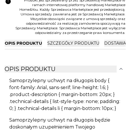
error
Produkt jest sprzedawany przez Sprzedawcę Marketplace w
ramach internetowej platformy handlowej Marketplace
Home&You. Każdy Sprzedawca Marketplace jest przedsiębiorcą.
Umowa sprzedaży zawierana jest ze Sprzedawcą Marketplace.
Wszystkie obowiązki związane z umową sprzedaży oraz
odpowiedzialność za realizację zamówienia spoczywają na
Sprzedawcy Marketplace. Sprzedawca Marketplace jest wyłącznie
odpowiedzialny za przestrzeganie praw konsumenta.
OPIS PRODUKTU
SZCZEGÓŁY PRODUKTU
DOSTAWA I
expand_more
OPIS PRODUKTU
Samoprzylepny uchwyt na długopis body {
font-family: Arial, sans-serif; line-height: 1.6; }
.product-description { margin-bottom: 20px; }
.technical-details { list-style-type: none; padding:
0; } .technical-details li { margin-bottom: 10px; }
Samoprzylepny uchwyt na długopis będzie
doskonałym uzupełnieniem Twojego