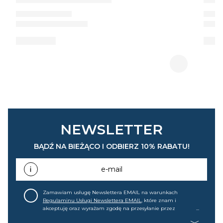
NEWSLETTER
BĄDŹ NA BIEŻĄCO I ODBIERZ 10% RABATU!
e-mail
Zamawiam usługę Newslettera EMAIL na warunkach
Regulaminu Usługi Newslettera EMAIL
, które znam i
akceptuję oraz wyrażam zgodę na przesyłanie przez
home&you S.A w Gdańsku (KRS: 0000015349) na mój adres e-