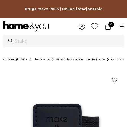
Druga rzecz -90% | Online i Stacjonarnie
0
chevron_right
chevron_right
chevron_right
strona główna
dekoracje
artykuły szkolne i papiernicze
długopisy
favorite