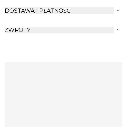
expand_more
DOSTAWA I PŁATNOŚĆ
expand_more
ZWROTY