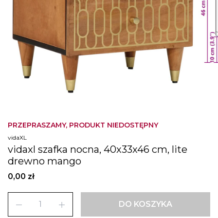
PRZEPRASZAMY, PRODUKT NIEDOSTĘPNY
vidaXL
vidaxl szafka nocna, 40x33x46 cm, lite
drewno mango
0,00 zł
remove
add
DO KOSZYKA