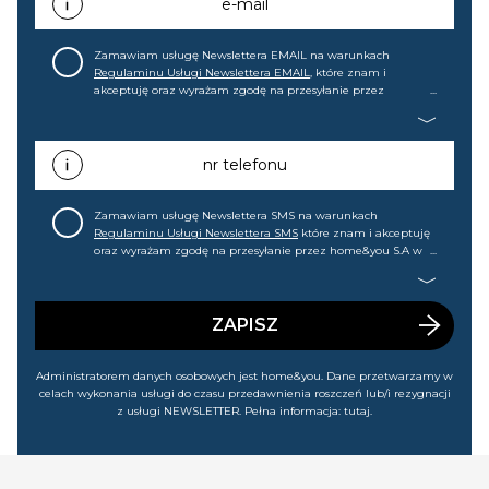
e-mail
Zamawiam usługę Newslettera EMAIL na warunkach
Regulaminu Usługi Newslettera EMAIL
, które znam i
akceptuję oraz wyrażam zgodę na przesyłanie przez
home&you S.A w Gdańsku (KRS: 0000015349) na mój adres e-
mail informacji handlowej (m.in. o nowościach, ofertach,
promocjach, wyprzedażach). Wiem, że mogę tę zgodę w
każdej chwili cofnąć.
nr telefonu
Zamawiam usługę Newslettera SMS na warunkach
Regulaminu Usługi Newslettera SMS
które znam i akceptuję
oraz wyrażam zgodę na przesyłanie przez home&you S.A w
Gdańsku (KRS: 0000015349) na mój nr telefonu informacji
handlowej (m.in. o nowościach, ofertach, promocjach,
wyprzedażach). Wiem, że mogę tę zgodę w każdej chwili
cofnąć.
ZAPISZ
Administratorem danych osobowych jest home&you. Dane przetwarzamy w
celach wykonania usługi do czasu przedawnienia roszczeń lub/i rezygnacji
z usługi NEWSLETTER. Pełna informacja:
tutaj
.