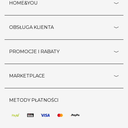
HOME&YOU
adresy sklepów
o firmie
OBSŁUGA KLIENTA
rozporządzenie RODO
pomoc - najczęstsze pytania
ustawienia cookies
dostawy i płatność
PROMOCJE I RABATY
polityka prywatności
polityka zwrotu towaru
kontakt
strefa okazji
reklamacje
blog
outlet
MARKETPLACE
wypis z subskrypcji
jakość i bezpieczeństwo
karta klienta
regulamin sklepu
o marketplace
karta podarunkowa
pozostałe regulaminy
strefa marek
METODY PŁATNOŚCI
regulaminy promocji
produkty
pomoc dla sprzedawców