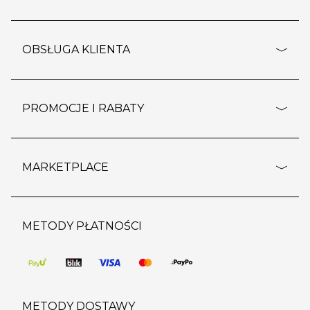
adresy sklepów
o firmie
OBSŁUGA KLIENTA
rozporządzenie RODO
pomoc - najczęstsze pytania
ustawienia cookies
dostawy i płatność
PROMOCJE I RABATY
polityka prywatności
polityka zwrotu towaru
kontakt
strefa okazji
reklamacje
blog
outlet
MARKETPLACE
wypis z subskrypcji
jakość i bezpieczeństwo
karta klienta
regulamin sklepu
o marketplace
karta podarunkowa
pozostałe regulaminy
strefa marek
METODY PŁATNOŚCI
regulaminy promocji
produkty
pomoc dla sprzedawców
METODY DOSTAWY