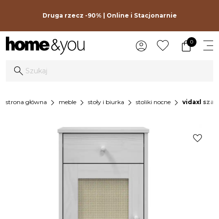
Druga rzecz -90% | Online i Stacjonarnie
0
chevron_right
chevron_right
chevron_right
chevron_right
strona główna
meble
stoły i biurka
stoliki nocne
vidaxl szaf
favorite