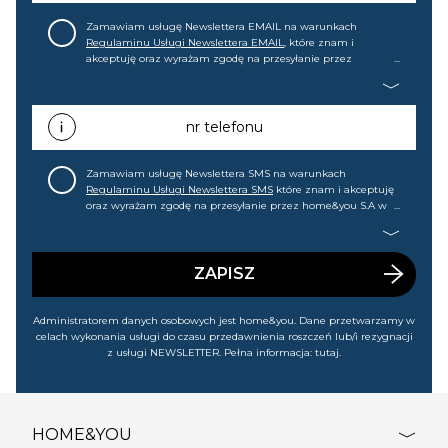
Zamawiam usługę Newslettera EMAIL na warunkach
Regulaminu Usługi Newslettera EMAIL
, które znam i
akceptuję oraz wyrażam zgodę na przesyłanie przez
home&you S.A w Gdańsku (KRS: 0000015349) na mój adres e-
mail informacji handlowej (m.in. o nowościach, ofertach,
promocjach, wyprzedażach). Wiem, że mogę tę zgodę w
każdej chwili cofnąć.
nr telefonu
Zamawiam usługę Newslettera SMS na warunkach
Regulaminu Usługi Newslettera SMS
które znam i akceptuję
oraz wyrażam zgodę na przesyłanie przez home&you S.A w
Gdańsku (KRS: 0000015349) na mój nr telefonu informacji
handlowej (m.in. o nowościach, ofertach, promocjach,
wyprzedażach). Wiem, że mogę tę zgodę w każdej chwili
cofnąć.
ZAPISZ
Administratorem danych osobowych jest home&you. Dane przetwarzamy w
celach wykonania usługi do czasu przedawnienia roszczeń lub/i rezygnacji
z usługi NEWSLETTER. Pełna informacja:
tutaj
.
HOME&YOU