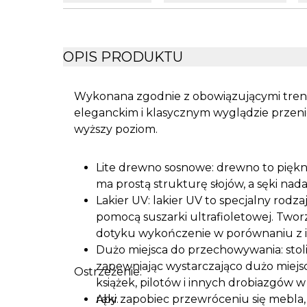
OPIS PRODUKTU
Wykonana zgodnie z obowiązującymi tren
eleganckim i klasycznym wyglądzie przeni
wyższy poziom.
Lite drewno sosnowe: drewno to piękn
ma prostą strukturę słojów, a sęki na
Lakier UV: lakier UV to specjalny rodzaj
pomocą suszarki ultrafioletowej. Two
dotyku wykończenie w porównaniu z in
Dużo miejsca do przechowywania: stoli
zapewniając wystarczająco dużo miej
Ostrzeżenie:
książek, pilotów i innych drobiazgów
ręki.
Aby zapobiec przewróceniu się mebla