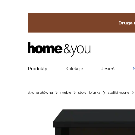
Druga r
Produkty
Kolekcje
Jesień
chevron_right
chevron_right
chevron_right
chevron_ri
strona główna
meble
stoły i biurka
stoliki nocne