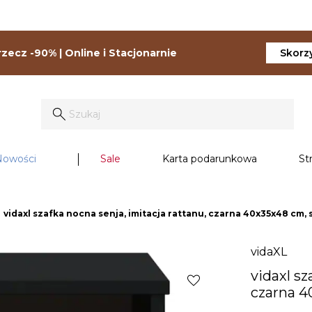
zecz -90% | Online i Stacjonarnie
Skorzy
Nowości
Sale
Karta podarunkowa
St
ght
vidaxl szafka nocna senja, imitacja rattanu, czarna 40x35x48 cm,
vidaXL
vidaxl sz
favorite
czarna 4