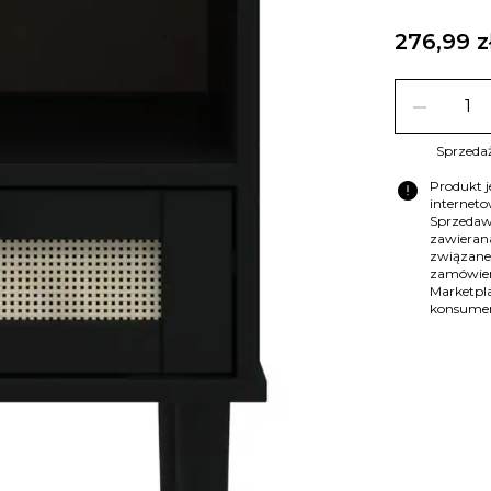
276,99 z
remove
Sprzedaż
error
Produkt 
internet
Sprzedaw
zawierana
związane
zamówien
Marketpla
konsume