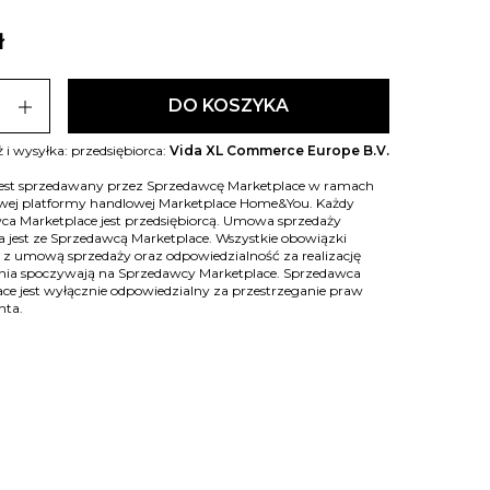
ł
add
DO KOSZYKA
 i wysyłka: przedsiębiorca:
Vida XL Commerce Europe B.V.
jest sprzedawany przez Sprzedawcę Marketplace w ramach
owej platformy handlowej Marketplace Home&You. Każdy
ca Marketplace jest przedsiębiorcą. Umowa sprzedaży
 jest ze Sprzedawcą Marketplace. Wszystkie obowiązki
 z umową sprzedaży oraz odpowiedzialność za realizację
ia spoczywają na Sprzedawcy Marketplace. Sprzedawca
ce jest wyłącznie odpowiedzialny za przestrzeganie praw
nta.