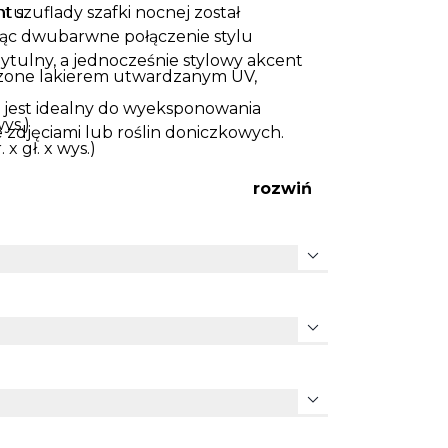
t szuflady szafki nocnej został
ntu.
ząc dwubarwne połączenie stylu
ytulny, a jednocześnie stylowy akcent
czone lakierem utwardzanym UV,
ej jest idealny do wyeksponowania
ys.)
zdjęciami lub roślin doniczkowych.
x gł. x wys.)
rozwiń
expand_more
zenia mebli przed przewróceniem
expand_more
expand_more