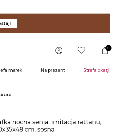
staj!
0
refa marek
Na prezent
Strefa okazji
 sosna
afka nocna senja, imitacja rattanu,
0x35x48 cm, sosna