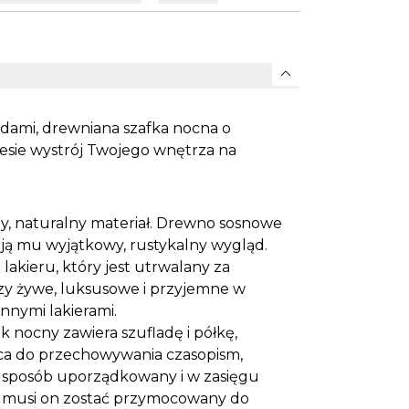
expand_more
dami, drewniana szafka nocna o
esie wystrój Twojego wnętrza na
y, naturalny materiał. Drewno sosnowe
dają mu wyjątkowy, rustykalny wygląd.
 lakieru, który jest utrwalany za
rzy żywe, luksusowe i przyjemne w
nymi lakierami.
k nocny zawiera szufladę i półkę,
sca do przechowywania czasopism,
 w sposób uporządkowany i w zasięgu
, musi on zostać przymocowany do