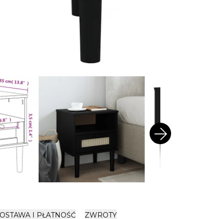
arrow_forward
OSTAWA I PŁATNOŚĆ
ZWROTY