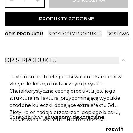
remove
add
DO KOSZYKA
PRODUKTY PODOBNE
OPIS PRODUKTU
SZCZEGÓŁY PRODUKTU
DOSTAWA I
expand_more
OPIS PRODUKTU
Texturesmart to elegancki wazon z kamionki w
złotym kolorze, o metalicznym połysku.
Charakterystyczną cechą produktu jest jego
strukturalna faktura, przypominającą wypukłe
ozodbne kuleczki, dodające extra efektu 3d.
Złoty kolor nadaje przestrzeni ciepłego blasku,
Sprawdź również
wazony dekoracyjne
.
luksusowego wyrazu i dużej ozdobności.
Naczynie posłuży jako estetyczne dopełnienie
rozwiń