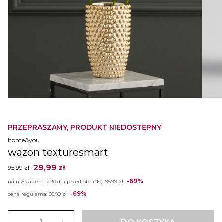
PRZEPRASZAMY, PRODUKT NIEDOSTĘPNY
home&you
wazon texturesmart
29,99 zł
95,99 zł
-69%
najniższa cena z 30 dni przed obniżką:
95,99 zł
-69%
cena regularna:
95,99 zł