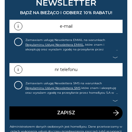
NEWSLETTER
BĄDŹ NA BIEŻĄCO I ODBIERZ 10% RABATU!
e-mail
Zamawiam usługę Newslettera EMAIL na warunkach
Regulaminu Usługi Newslettera EMAIL
, które znam i
akceptuję oraz wyrażam zgodę na przesyłanie przez
home&you S.A w Gdańsku (KRS: 0000015349) na mój adres e-
mail informacji handlowej (m.in. o nowościach, ofertach,
promocjach, wyprzedażach). Wiem, że mogę tę zgodę w
każdej chwili cofnąć.
nr telefonu
Zamawiam usługę Newslettera SMS na warunkach
Regulaminu Usługi Newslettera SMS
które znam i akceptuję
oraz wyrażam zgodę na przesyłanie przez home&you S.A w
Gdańsku (KRS: 0000015349) na mój nr telefonu informacji
handlowej (m.in. o nowościach, ofertach, promocjach,
wyprzedażach). Wiem, że mogę tę zgodę w każdej chwili
cofnąć.
ZAPISZ
Administratorem danych osobowych jest home&you. Dane przetwarzamy w
celach wykonania usługi do czasu przedawnienia roszczeń lub/i rezygnacji