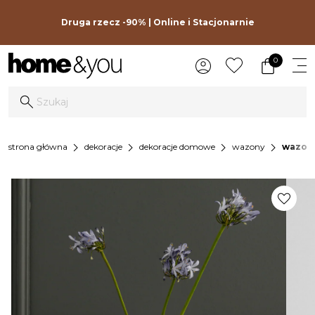
Druga rzecz -90% | Online i Stacjonarnie
0
chevron_right
chevron_right
chevron_right
chevron_right
strona główna
dekoracje
dekoracje domowe
wazony
wazon 
favorite