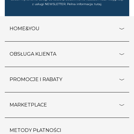
z usługi NEWSLETTER. Pełna informacja:
tutaj
.
HOME&YOU
adresy sklepów
o firmie
OBSŁUGA KLIENTA
rozporządzenie RODO
pomoc - najczęstsze pytania
ustawienia cookies
dostawy i płatność
PROMOCJE I RABATY
polityka prywatności
polityka zwrotu towaru
kontakt
strefa okazji
reklamacje
blog
outlet
MARKETPLACE
wypis z subskrypcji
jakość i bezpieczeństwo
karta klienta
regulamin sklepu
o marketplace
karta podarunkowa
pozostałe regulaminy
strefa marek
METODY PŁATNOŚCI
regulaminy promocji