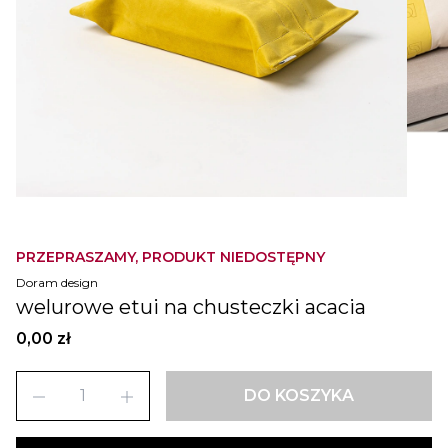
PRZEPRASZAMY, PRODUKT NIEDOSTĘPNY
Doram design
welurowe etui na chusteczki acacia
0,00 zł
remove
add
DO KOSZYKA