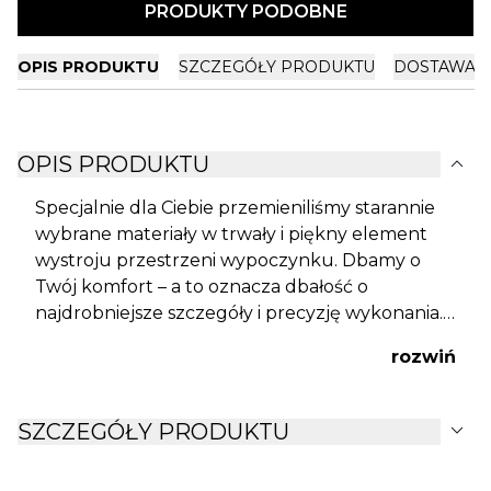
PRODUKTY PODOBNE
OPIS PRODUKTU
SZCZEGÓŁY PRODUKTU
DOSTAWA I
expand_more
OPIS PRODUKTU
Specjalnie dla Ciebie przemieniliśmy starannie
wybrane materiały w trwały i piękny element
wystroju przestrzeni wypoczynku. Dbamy o
Twój komfort – a to oznacza dbałość o
najdrobniejsze szczegóły i precyzję wykonania.
Oryginalne etui na kartonik chusteczek
rozwiń
wykonane z eleganckiej, miękkiej tkaniny
welurowej ozdobi stół w domu lub na tarasie.
To gustowna i stylowa dekoracja zarówno
expand_more
SZCZEGÓŁY PRODUKTU
podczas codziennych posiłków, jak i
wyjątkowych okazji. Wysokie parametry