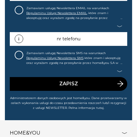
Zamawiam usługę Newslettera EMAIL na warunkach
Regulaminu Usługi Newslettera EMAIL
, które znam i
akceptuję oraz wyrażam zgodę na przesyłanie przez
home&you S.A w Gdańsku (KRS: 0000015349) na mój adres e-
mail informacji handlowej (m.in. o nowościach, ofertach,
promocjach, wyprzedażach). Wiem, że mogę tę zgodę w
każdej chwili cofnąć.
nr telefonu
Zamawiam usługę Newslettera SMS na warunkach
Regulaminu Usługi Newslettera SMS
które znam i akceptuję
oraz wyrażam zgodę na przesyłanie przez home&you S.A w
Gdańsku (KRS: 0000015349) na mój nr telefonu informacji
handlowej (m.in. o nowościach, ofertach, promocjach,
wyprzedażach). Wiem, że mogę tę zgodę w każdej chwili
cofnąć.
ZAPISZ
Administratorem danych osobowych jest home&you. Dane przetwarzamy w
celach wykonania usługi do czasu przedawnienia roszczeń lub/i rezygnacji
z usługi NEWSLETTER. Pełna informacja:
tutaj
.
HOME&YOU