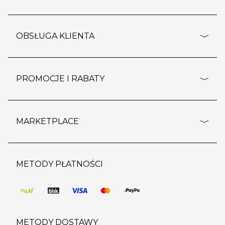
adresy sklepów
o firmie
OBSŁUGA KLIENTA
rozporządzenie RODO
pomoc - najczęstsze pytania
ustawienia cookies
dostawy i płatność
PROMOCJE I RABATY
polityka prywatności
polityka zwrotu towaru
kontakt
strefa okazji
reklamacje
blog
outlet
MARKETPLACE
wypis z subskrypcji
jakość i bezpieczeństwo
karta klienta
regulamin sklepu
o marketplace
karta podarunkowa
pozostałe regulaminy
strefa marek
METODY PŁATNOŚCI
regulaminy promocji
produkty
pomoc dla sprzedawców
METODY DOSTAWY