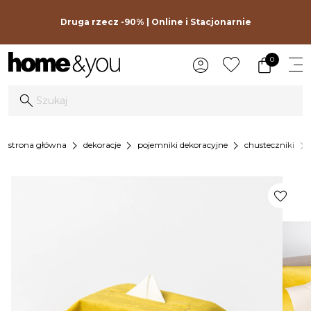
Druga rzecz -90% | Online i Stacjonarnie
0
chevron_right
chevron_right
chevron_right
chevron_right
strona główna
dekoracje
pojemniki dekoracyjne
chusteczniki
favorite