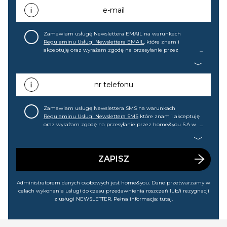
e-mail
Zamawiam usługę Newslettera EMAIL na warunkach
Regulaminu Usługi Newslettera EMAIL
, które znam i
akceptuję oraz wyrażam zgodę na przesyłanie przez
home&you S.A w Gdańsku (KRS: 0000015349) na mój adres e-
mail informacji handlowej (m.in. o nowościach, ofertach,
promocjach, wyprzedażach). Wiem, że mogę tę zgodę w
każdej chwili cofnąć.
nr telefonu
Zamawiam usługę Newslettera SMS na warunkach
Regulaminu Usługi Newslettera SMS
które znam i akceptuję
oraz wyrażam zgodę na przesyłanie przez home&you S.A w
Gdańsku (KRS: 0000015349) na mój nr telefonu informacji
handlowej (m.in. o nowościach, ofertach, promocjach,
wyprzedażach). Wiem, że mogę tę zgodę w każdej chwili
cofnąć.
ZAPISZ
Administratorem danych osobowych jest home&you. Dane przetwarzamy w
celach wykonania usługi do czasu przedawnienia roszczeń lub/i rezygnacji
z usługi NEWSLETTER. Pełna informacja:
tutaj
.