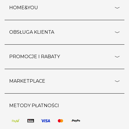
HOME&YOU
adresy sklepów
o firmie
OBSŁUGA KLIENTA
rozporządzenie RODO
pomoc - najczęstsze pytania
ustawienia cookies
dostawy i płatność
PROMOCJE I RABATY
polityka prywatności
polityka zwrotu towaru
kontakt
strefa okazji
reklamacje
blog
outlet
MARKETPLACE
wypis z subskrypcji
jakość i bezpieczeństwo
karta klienta
regulamin sklepu
o marketplace
karta podarunkowa
pozostałe regulaminy
strefa marek
METODY PŁATNOŚCI
regulaminy promocji
produkty
pomoc dla sprzedawców