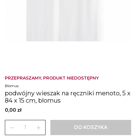
PRZEPRASZAMY, PRODUKT NIEDOSTĘPNY
Blomus
podwójny wieszak na ręczniki menoto, 5 x
84 x 15 cm, blomus
0,00 zł
remove
add
DO KOSZYKA