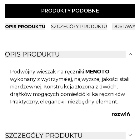
PRODUKTY PODOBNE
OPIS PRODUKTU
SZCZEGÓŁY PRODUKTU
DOSTAWA I
expand_more
OPIS PRODUKTU
Podwójny wieszak na ręczniki
MENOTO
wykonany z wytrzymałej, najwyższej jakości stali
nierdzewnej. Konstrukcja złożona z dwóch,
drążków mogących pomieścić kilka ręczników.
Praktyczny, elegancki i niezbędny element
każdej łazienki. Jego minimalistyczny design
rozwiń
dopasuje się do każdej łazienki.
expand_more
SZCZEGÓŁY PRODUKTU