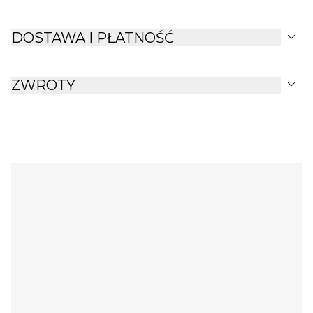
expand_more
DOSTAWA I PŁATNOŚĆ
expand_more
ZWROTY