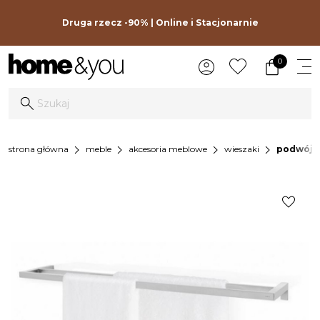
Druga rzecz -90% | Online i Stacjonarnie
0
chevron_right
chevron_right
chevron_right
chevron_right
strona główna
meble
akcesoria meblowe
wieszaki
podwójny
favorite