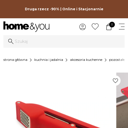
Druga rzecz -90% | Online i Stacjonarnie
0
chevron_right
chevron_right
chevron_right
strona główna
kuchnia i jadalnia
akcesoria kuchenne
pozostałe 
favorite