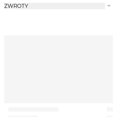
expand_more
ZWROTY