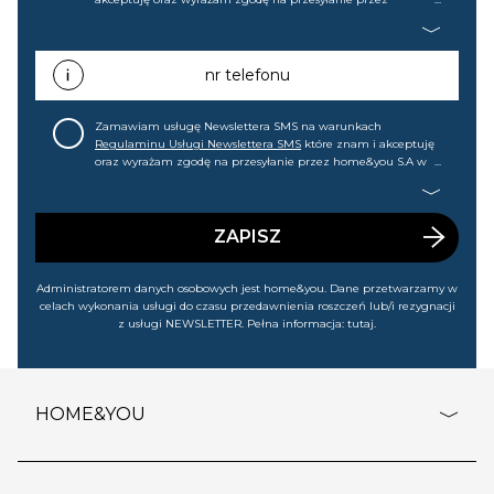
home&you S.A w Gdańsku (KRS: 0000015349) na mój adres e-
mail informacji handlowej (m.in. o nowościach, ofertach,
promocjach, wyprzedażach). Wiem, że mogę tę zgodę w
każdej chwili cofnąć.
nr telefonu
Zamawiam usługę Newslettera SMS na warunkach
Regulaminu Usługi Newslettera SMS
które znam i akceptuję
oraz wyrażam zgodę na przesyłanie przez home&you S.A w
Gdańsku (KRS: 0000015349) na mój nr telefonu informacji
handlowej (m.in. o nowościach, ofertach, promocjach,
wyprzedażach). Wiem, że mogę tę zgodę w każdej chwili
cofnąć.
ZAPISZ
Administratorem danych osobowych jest home&you. Dane przetwarzamy w
celach wykonania usługi do czasu przedawnienia roszczeń lub/i rezygnacji
z usługi NEWSLETTER. Pełna informacja:
tutaj
.
HOME&YOU
adresy sklepów