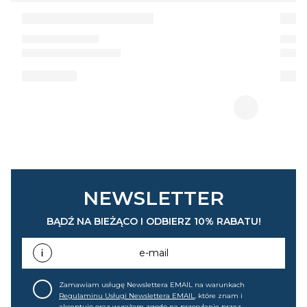
NEWSLETTER
BĄDŹ NA BIEŻĄCO I ODBIERZ 10% RABATU!
e-mail
Zamawiam usługę Newslettera EMAIL na warunkach
Regulaminu Usługi Newslettera EMAIL
, które znam i
akceptuję oraz wyrażam zgodę na przesyłanie przez