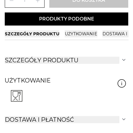
remove
add
DO KOSZYKA
PRODUKTY PODOBNE
SZCZEGÓŁY PRODUKTU
UŻYTKOWANIE
DOSTAWA I P
expand_more
SZCZEGÓŁY PRODUKTU
UŻYTKOWANIE
expand_more
DOSTAWA I PŁATNOŚĆ