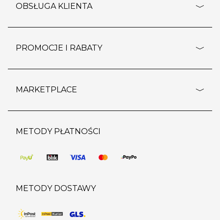
o firmie
OBSŁUGA KLIENTA
rozporządzenie RODO
pomoc - najczęstsze pytania
ustawienia cookies
dostawy i płatność
PROMOCJE I RABATY
polityka prywatności
polityka zwrotu towaru
kontakt
strefa okazji
reklamacje
blog
outlet
MARKETPLACE
wypis z subskrypcji
jakość i bezpieczeństwo
karta klienta
regulamin sklepu
o marketplace
karta podarunkowa
pozostałe regulaminy
strefa marek
METODY PŁATNOŚCI
regulaminy promocji
produkty
pomoc dla sprzedawców
METODY DOSTAWY