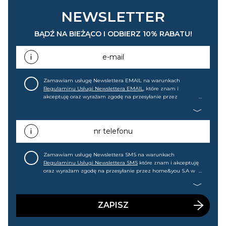
NEWSLETTER
BĄDŹ NA BIEŻĄCO I ODBIERZ 10% RABATU!
e-mail
Zamawiam usługę Newslettera EMAIL na warunkach
Regulaminu Usługi Newslettera EMAIL
, które znam i
akceptuję oraz wyrażam zgodę na przesyłanie przez
home&you S.A w Gdańsku (KRS: 0000015349) na mój adres e-
mail informacji handlowej (m.in. o nowościach, ofertach,
promocjach, wyprzedażach). Wiem, że mogę tę zgodę w
każdej chwili cofnąć.
nr telefonu
Zamawiam usługę Newslettera SMS na warunkach
Regulaminu Usługi Newslettera SMS
które znam i akceptuję
oraz wyrażam zgodę na przesyłanie przez home&you S.A w
Gdańsku (KRS: 0000015349) na mój nr telefonu informacji
handlowej (m.in. o nowościach, ofertach, promocjach,
wyprzedażach). Wiem, że mogę tę zgodę w każdej chwili
cofnąć.
ZAPISZ