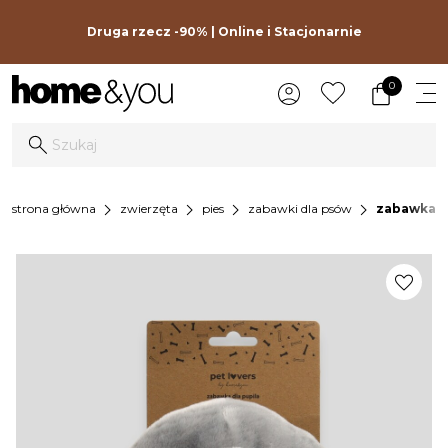
Druga rzecz -90% | Online i Stacjonarnie
0
chevron_right
chevron_right
chevron_right
chevron_right
strona główna
zwierzęta
pies
zabawki dla psów
zabawka d
favorite