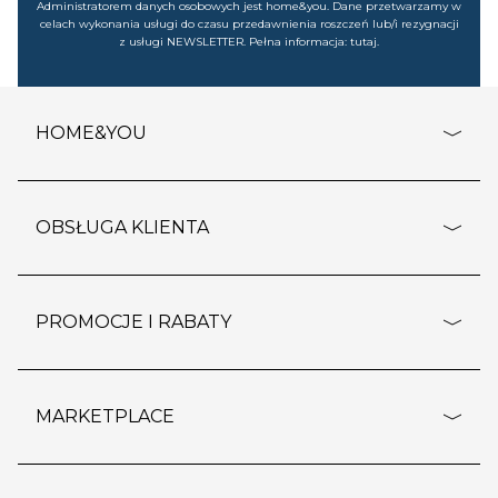
Administratorem danych osobowych jest home&you. Dane przetwarzamy w
celach wykonania usługi do czasu przedawnienia roszczeń lub/i rezygnacji
z usługi NEWSLETTER. Pełna informacja:
tutaj
.
HOME&YOU
adresy sklepów
o firmie
OBSŁUGA KLIENTA
rozporządzenie RODO
pomoc - najczęstsze pytania
ustawienia cookies
dostawy i płatność
PROMOCJE I RABATY
polityka prywatności
polityka zwrotu towaru
kontakt
strefa okazji
reklamacje
blog
outlet
MARKETPLACE
wypis z subskrypcji
jakość i bezpieczeństwo
karta klienta
regulamin sklepu
o marketplace
karta podarunkowa
pozostałe regulaminy