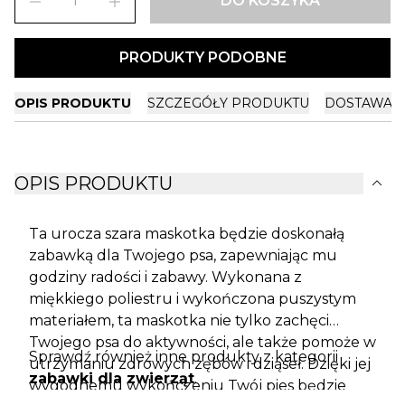
remove
add
DO KOSZYKA
PRODUKTY PODOBNE
OPIS PRODUKTU
SZCZEGÓŁY PRODUKTU
DOSTAWA I
expand_more
OPIS PRODUKTU
Ta urocza szara maskotka będzie doskonałą
zabawką dla Twojego psa, zapewniając mu
godziny radości i zabawy. Wykonana z
miękkiego poliestru i wykończona puszystym
materiałem, ta maskotka nie tylko zachęci
Twojego psa do aktywności, ale także pomoże w
Sprawdź również inne produkty z kategorii
utrzymaniu zdrowych zębów i dziąseł. Dzięki jej
zabawki dla zwierząt
.
wygodnemu wykończeniu Twój pies będzie