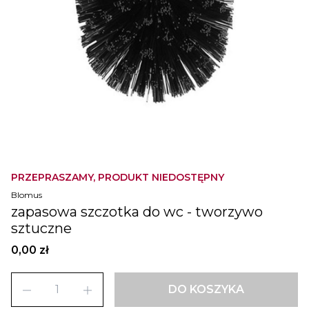
PRZEPRASZAMY, PRODUKT NIEDOSTĘPNY
Blomus
zapasowa szczotka do wc - tworzywo
sztuczne
0,00 zł
remove
add
DO KOSZYKA