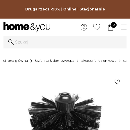
Druga rzecz -90% | Online i Stacjonarnie
0
chevron_right
chevron_right
chevron_right
strona główna
łazienka & domowe spa
akcesoria łazienkowe
szc
favorite