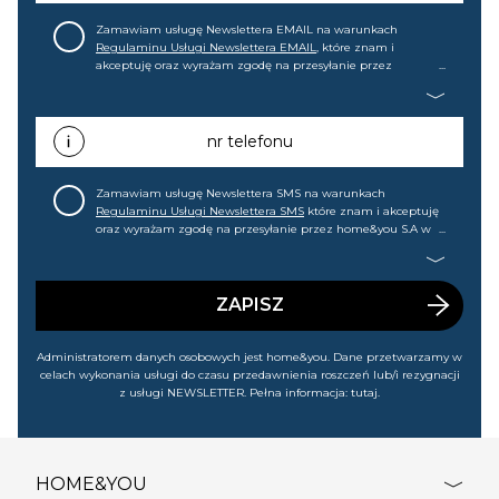
Zamawiam usługę Newslettera EMAIL na warunkach
Regulaminu Usługi Newslettera EMAIL
, które znam i
akceptuję oraz wyrażam zgodę na przesyłanie przez
home&you S.A w Gdańsku (KRS: 0000015349) na mój adres e-
mail informacji handlowej (m.in. o nowościach, ofertach,
promocjach, wyprzedażach). Wiem, że mogę tę zgodę w
każdej chwili cofnąć.
nr telefonu
Zamawiam usługę Newslettera SMS na warunkach
Regulaminu Usługi Newslettera SMS
które znam i akceptuję
oraz wyrażam zgodę na przesyłanie przez home&you S.A w
Gdańsku (KRS: 0000015349) na mój nr telefonu informacji
handlowej (m.in. o nowościach, ofertach, promocjach,
wyprzedażach). Wiem, że mogę tę zgodę w każdej chwili
cofnąć.
ZAPISZ
Administratorem danych osobowych jest home&you. Dane przetwarzamy w
celach wykonania usługi do czasu przedawnienia roszczeń lub/i rezygnacji
z usługi NEWSLETTER. Pełna informacja:
tutaj
.
HOME&YOU