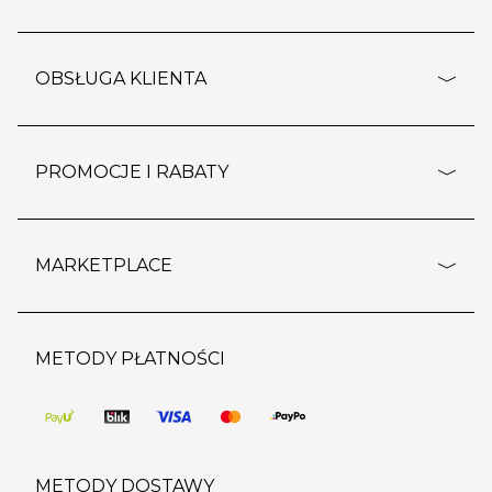
adresy sklepów
o firmie
OBSŁUGA KLIENTA
rozporządzenie RODO
pomoc - najczęstsze pytania
ustawienia cookies
dostawy i płatność
PROMOCJE I RABATY
polityka prywatności
polityka zwrotu towaru
kontakt
strefa okazji
reklamacje
blog
outlet
MARKETPLACE
wypis z subskrypcji
jakość i bezpieczeństwo
karta klienta
regulamin sklepu
o marketplace
karta podarunkowa
pozostałe regulaminy
strefa marek
METODY PŁATNOŚCI
regulaminy promocji
produkty
pomoc dla sprzedawców
METODY DOSTAWY