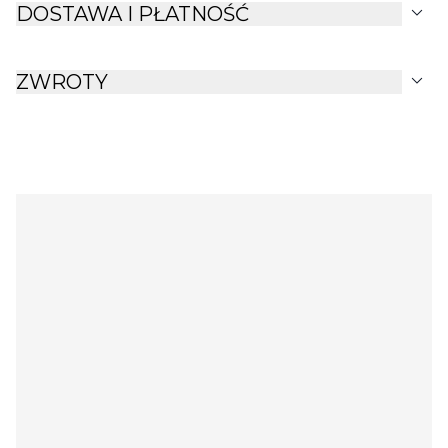
expand_more
DOSTAWA I PŁATNOŚĆ
expand_more
ZWROTY