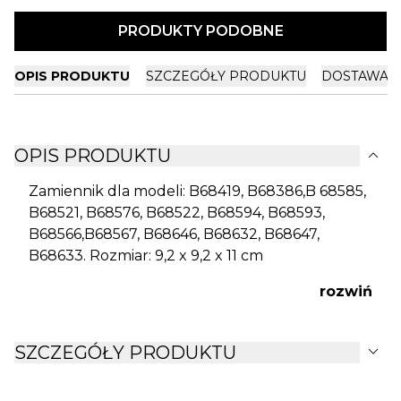
PRODUKTY PODOBNE
OPIS PRODUKTU
SZCZEGÓŁY PRODUKTU
DOSTAWA I
expand_more
OPIS PRODUKTU
Zamiennik dla modeli: B68419, B68386,B 68585,
B68521, B68576, B68522, B68594, B68593,
B68566,B68567, B68646, B68632, B68647,
B68633. Rozmiar: 9,2 x 9,2 x 11 cm
rozwiń
expand_more
SZCZEGÓŁY PRODUKTU