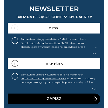
NEWSLETTER
BĄDŹ NA BIEŻĄCO I ODBIERZ 10% RABATU!
e-mail
Zamawiam usługę Newslettera EMAIL na warunkach
Regulaminu Usługi Newslettera EMAIL
, które znam i
akceptuję oraz wyrażam zgodę na przesyłanie przez
home&you S.A w Gdańsku (KRS: 0000015349) na mój adres e-
mail informacji handlowej (m.in. o nowościach, ofertach,
promocjach, wyprzedażach). Wiem, że mogę tę zgodę w
każdej chwili cofnąć.
nr telefonu
Zamawiam usługę Newslettera SMS na warunkach
Regulaminu Usługi Newslettera SMS
które znam i akceptuję
oraz wyrażam zgodę na przesyłanie przez home&you S.A w
Gdańsku (KRS: 0000015349) na mój nr telefonu informacji
handlowej (m.in. o nowościach, ofertach, promocjach,
wyprzedażach). Wiem, że mogę tę zgodę w każdej chwili
cofnąć.
ZAPISZ