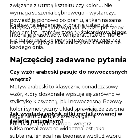
związane z utratą kształtu czy koloru. Nie
wymaga suszenia bębnowego – wystarczy
powiesić ją pionowo po praniu, a tkanina sama
Postaw na elegancję, która nie ustępuje z
odzyska swój piękny wygląd. W razie potrzeby
biegiem lat – zamów zasłonę
żakardową higgs
można ją prasować w temperaturze do
110°C
.
już teraz i ciesz się pięknem swojego wnętrza
Nie należy jej wybielać ani czyścić chemicznie.
każdego dnia.
Najczęściej zadawane pytania
Czy wzór arabeski pasuje do nowoczesnych
wnętrz?
Motyw arabeski to klasyczny, ponadczasowy
wzór, który doskonale wpisuje się zarówno w
stylistykę klasyczną, jak i nowoczesną. Beżowy
kolor i symetryczny układ sprawiają, że zasłona
Jak wygląda połysk nitki metalizowanej w
higgs harmonizuje z szeroką gamą
świetle naturalnym?
kolorystycznych aranżacji wnętrz.
Nitka metalizowana widoczna jest jako
subtelna, lśniąca linia biegnąca wzdłuż wzoru