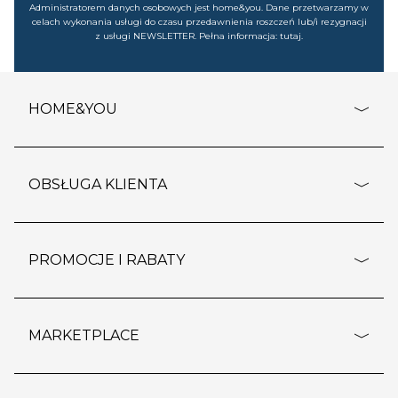
Administratorem danych osobowych jest home&you. Dane przetwarzamy w
celach wykonania usługi do czasu przedawnienia roszczeń lub/i rezygnacji
z usługi NEWSLETTER. Pełna informacja:
tutaj
.
HOME&YOU
adresy sklepów
o firmie
OBSŁUGA KLIENTA
rozporządzenie RODO
pomoc - najczęstsze pytania
ustawienia cookies
dostawy i płatność
PROMOCJE I RABATY
polityka prywatności
polityka zwrotu towaru
kontakt
strefa okazji
reklamacje
blog
outlet
MARKETPLACE
wypis z subskrypcji
jakość i bezpieczeństwo
karta klienta
regulamin sklepu
o marketplace
karta podarunkowa