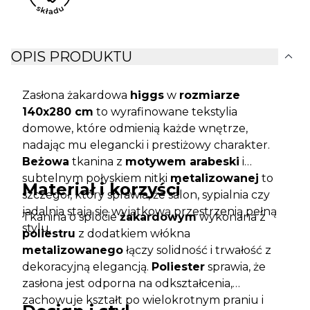
expand_more
OPIS PRODUKTU
Zasłona żakardowa
higgs
w
rozmiarze
140x280 cm
to wyrafinowane tekstylia
domowe, które odmienią każde wnętrze,
nadając mu elegancki i prestiżowy charakter.
Beżowa
tkanina z
motywem arabeski
i
subtelnym połyskiem nitki
metalizowanej
to
Materiał i korzyści
szczegół, który sprawia, że salon, sypialnia czy
jadalnia stają się wyjątkową przestrzenią pełną
Tkanina o splocie
żakardowym
wykonana z
stylu.
poliestru
z dodatkiem włókna
metalizowanego
łączy solidność i trwałość z
dekoracyjną elegancją.
Poliester
sprawia, że
zasłona jest odporna na odkształcenia,
zachowuje kształt po wielokrotnym praniu i