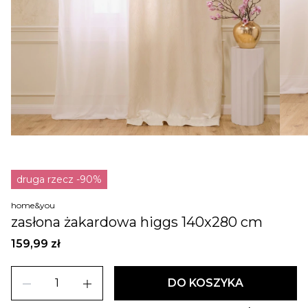
druga rzecz -90%
home&you
zasłona żakardowa higgs 140x280 cm
159,99 zł
remove
add
DO KOSZYKA