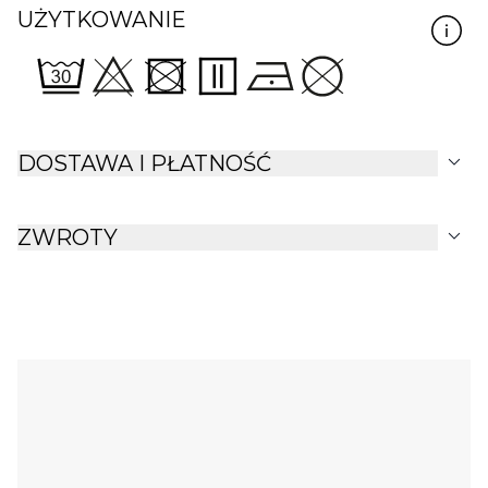
UŻYTKOWANIE
expand_more
DOSTAWA I PŁATNOŚĆ
expand_more
ZWROTY