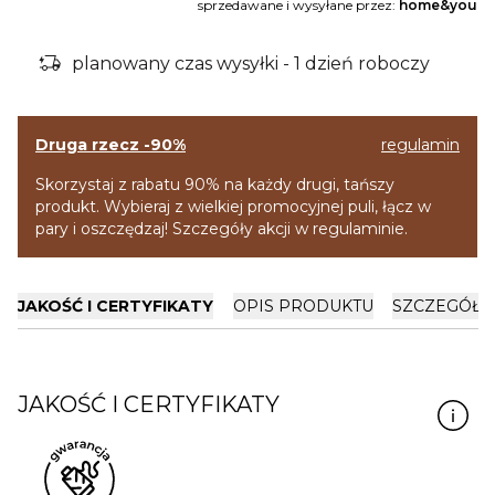
sprzedawane i wysyłane przez:
home&you
delivery_truck_bolt
planowany czas wysyłki - 1 dzień roboczy
Druga rzecz -90%
regulamin
Skorzystaj z rabatu 90% na każdy drugi, tańszy
produkt. Wybieraj z wielkiej promocyjnej puli, łącz w
pary i oszczędzaj! Szczegóły akcji w regulaminie.
JAKOŚĆ I CERTYFIKATY
OPIS PRODUKTU
SZCZEGÓŁY
JAKOŚĆ I CERTYFIKATY