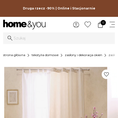
Druga rzecz -90% | Online i Stacjonarnie
0
chevron_right
chevron_right
chevron_right
strona główna
tekstylia domowe
zasłony i dekoracja okien
zasło
favorite