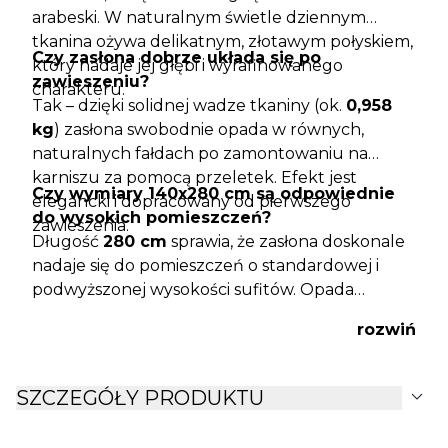
arabeski. W naturalnym świetle dziennym
tkanina ożywa delikatnym, złotawym połyskiem,
Czy zasłona dobrze układa się po
który nadaje jej głębi i wyrafinowanego
zawieszeniu?
charakteru.
Tak – dzięki solidnej wadze tkaniny (ok.
0,958
kg
) zasłona swobodnie opada w równych,
naturalnych fałdach po zamontowaniu na
karniszu za pomocą przeletek. Efekt jest
Czy wymiary 140x280 cm są odpowiednie
elegancki i dopracowany od pierwszego
do wysokich pomieszczeń?
zawieszenia.
Długość
280 cm
sprawia, że zasłona doskonale
nadaje się do pomieszczeń o standardowej i
podwyższonej wysokości sufitów. Opada
swobodnie od karnisza do podłogi, optycznie
rozwiń
podwyższając przestrzeń i nadając jej bardziej
reprezentacyjnego charakteru.
expand_more
SZCZEGÓŁY PRODUKTU