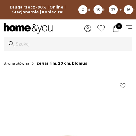
Druga rzecz -90% | Online i
0
d
13
h
37
m
16
s
Stacjonarnie | Koniec za:
0
chevron_right
strona główna
zegar rim, 20 cm, blomus
favorite