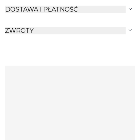
expand_more
DOSTAWA I PŁATNOŚĆ
expand_more
ZWROTY