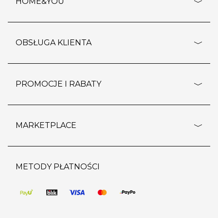
HOME&YOU
adresy sklepów
o firmie
OBSŁUGA KLIENTA
rozporządzenie RODO
pomoc - najczęstsze pytania
ustawienia cookies
dostawy i płatność
PROMOCJE I RABATY
polityka prywatności
polityka zwrotu towaru
kontakt
strefa okazji
reklamacje
blog
outlet
MARKETPLACE
wypis z subskrypcji
jakość i bezpieczeństwo
karta klienta
regulamin sklepu
o marketplace
karta podarunkowa
pozostałe regulaminy
strefa marek
METODY PŁATNOŚCI
regulaminy promocji
produkty
pomoc dla sprzedawców