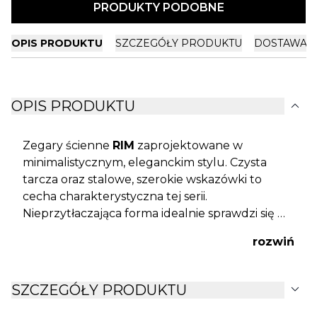
PRODUKTY PODOBNE
OPIS PRODUKTU
SZCZEGÓŁY PRODUKTU
DOSTAWA I
expand_more
OPIS PRODUKTU
Zegary ścienne
RIM
zaprojektowane w
minimalistycznym, eleganckim stylu. Czysta
tarcza oraz stalowe, szerokie wskazówki to
cecha charakterystyczna tej serii.
Nieprzytłaczająca forma idealnie sprawdzi się w
prostych, industrialnych lub loftowych
rozwiń
wnętrzach.
expand_more
SZCZEGÓŁY PRODUKTU