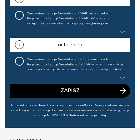
Zamawiam usługę Newslettera EMAIL na warunkach
Regulaminu Usługi Newslettera EMAIL
, które znam i
akceptuję oraz wyrażam zgodę na przesyłanie przez
home&you S.A w Gdańsku (KRS: 0000015349) na mój adres e-
mail informacji handlowej (m.in. o nowościach, ofertach,
promocjach, wyprzedażach). Wiem, że mogę tę zgodę w
każdej chwili cofnąć.
nr telefonu
Zamawiam usługę Newslettera SMS na warunkach
Regulaminu Usługi Newslettera SMS
które znam i akceptuję
oraz wyrażam zgodę na przesyłanie przez home&you S.A w
Gdańsku (KRS: 0000015349) na mój nr telefonu informacji
handlowej (m.in. o nowościach, ofertach, promocjach,
wyprzedażach). Wiem, że mogę tę zgodę w każdej chwili
cofnąć.
ZAPISZ
Administratorem danych osobowych jest home&you. Dane przetwarzamy w
celach wykonania usługi do czasu przedawnienia roszczeń lub/i rezygnacji
z usługi NEWSLETTER. Pełna informacja:
tutaj
.