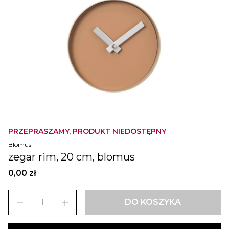
PRZEPRASZAMY, PRODUKT NIEDOSTĘPNY
Blomus
zegar rim, 20 cm, blomus
0,00 zł
remove
add
DO KOSZYKA