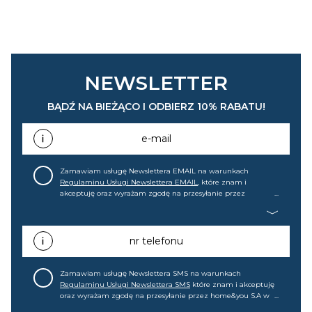
NEWSLETTER
BĄDŹ NA BIEŻĄCO I ODBIERZ 10% RABATU!
e-mail
Zamawiam usługę Newslettera EMAIL na warunkach
Regulaminu Usługi Newslettera EMAIL
, które znam i
akceptuję oraz wyrażam zgodę na przesyłanie przez
home&you S.A w Gdańsku (KRS: 0000015349) na mój adres e-
mail informacji handlowej (m.in. o nowościach, ofertach,
promocjach, wyprzedażach). Wiem, że mogę tę zgodę w
każdej chwili cofnąć.
nr telefonu
Zamawiam usługę Newslettera SMS na warunkach
Regulaminu Usługi Newslettera SMS
które znam i akceptuję
oraz wyrażam zgodę na przesyłanie przez home&you S.A w
Gdańsku (KRS: 0000015349) na mój nr telefonu informacji