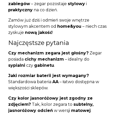
zabiegów
– zegar pozostaje
stylowy
i
praktyczny
na co dzień.
Zamów już dziś i odmień swoje wnętrze
stylowym akcentem od
home&you
– niech czas
zyskuje
nową jakość
!
Najczęstsze pytania
Czy mechanizm zegara jest głośny?
Zegar
posiada
cichy mechanizm
– idealny do
sypialni
czy
gabinetu
.
Jaki rozmiar baterii jest wymagany?
Standardowa bateria
AA
– łatwo dostępna w
większości sklepów.
Czy kolor jasnoróżowy jest zgodny ze
zdjęciem?
Tak, kolor zegara to
subtelny,
jasnoróżowy odcień
w wersji
matowej
.