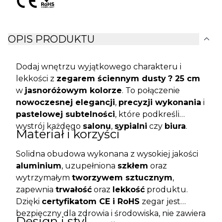
expand_more
OPIS PRODUKTU
Dodaj wnętrzu wyjątkowego charakteru i
lekkości z
zegarem ściennym dusty
? 25 cm
w
jasnoróżowym kolorze
. To połączenie
nowoczesnej elegancji
,
precyzji wykonania
i
pastelowej subtelności
, które podkreśli
wystrój każdego
salonu
,
sypialni
czy
biura
.
Materiał i korzyści
Solidna obudowa wykonana z wysokiej jakości
aluminium
, uzupełniona
szkłem
oraz
wytrzymałym
tworzywem sztucznym
,
zapewnia
trwałość
oraz
lekkość
produktu.
Dzięki
certyfikatom CE i RoHS
zegar jest
bezpieczny dla zdrowia i środowiska, nie zawiera
Design i styl