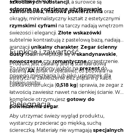
szkodliwych substancji
, a surowce są
odporne na codzienne użytkowanie
.
Jasnoróżowa, matowa powierzchnia
oraz
okrągły, minimalistyczny kształt z estetycznymi
rzymskimi cyframi
na tarczy nadają wnętrzom
świeżości i elegancji.
Złote wskazówki
subtelnie kontrastują z pastelową bazą, nadając
aranżacji
unikalny charakter
.
Zegar ścienny
Funkcje i zawartość
dusty
idealnie wpisuje się w
skandynawskie
,
nowoczesne
czy
romantyczne
przestrzenie.
Produkt jest zasilany jedną standardową
To również trafiony wybór na
prezent
do
baterią
AA
(brak w zestawie), co pozwala na
nowego mieszkania lub jako upominek dla
estetyczne zawieszenie bez plątaniny kabli.
bliskiej osoby.
Lekka konstrukcja (
0,518 kg
) sprawia, że zegar z
łatwością zawiesisz nawet na cienkiej ścianie. W
komplecie otrzymujesz
gotowy do
Pielęgnacja
powieszenia zegar
.
Aby utrzymać świeży wygląd produktu,
wystarczy przecierać go miękką, suchą
ściereczką. Materiały nie wymagają
specjalnych