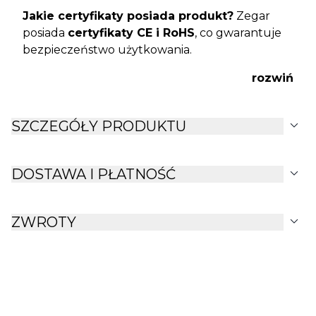
Jakie certyfikaty posiada produkt?
Zegar
posiada
certyfikaty CE i RoHS
, co gwarantuje
bezpieczeństwo użytkowania.
rozwiń
expand_more
SZCZEGÓŁY PRODUKTU
expand_more
DOSTAWA I PŁATNOŚĆ
expand_more
ZWROTY