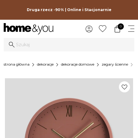
Druga rzecz -90% | Online i Stacjonarnie
0
chevron_right
chevron_right
chevron_right
chevron_right
strona główna
dekoracje
dekoracje domowe
zegary ścienne
z
favorite