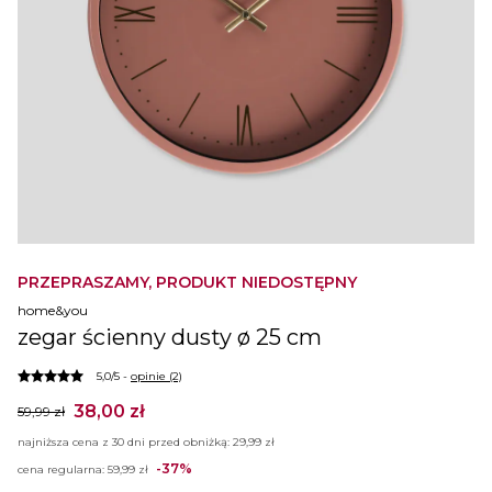
PRZEPRASZAMY, PRODUKT NIEDOSTĘPNY
home&you
zegar ścienny dusty ø 25 cm
5,0/5 -
opinie (2)
38,00 zł
59,99 zł
najniższa cena z 30 dni przed obniżką:
29,99 zł
-37%
cena regularna:
59,99 zł