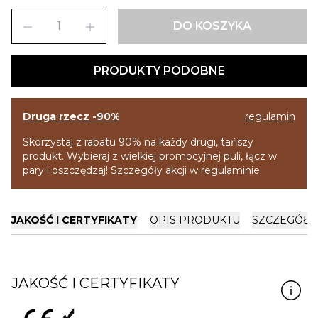
remove
add
DO KOSZYKA
PRODUKTY PODOBNE
Druga rzecz -90%
regulamin
Skorzystaj z rabatu 90% na każdy drugi, tańszy
produkt. Wybieraj z wielkiej promocyjnej puli, łącz w
pary i oszczędzaj! Szczegóły akcji w regulaminie.
JAKOŚĆ I CERTYFIKATY
OPIS PRODUKTU
SZCZEGÓŁY
JAKOŚĆ I CERTYFIKATY