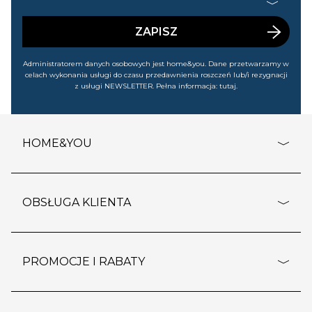
handlowej (m.in. o nowościach, ofertach, promocjach,
wyprzedażach). Wiem, że mogę tę zgodę w każdej chwili
cofnąć.
ZAPISZ
Administratorem danych osobowych jest home&you. Dane przetwarzamy w
celach wykonania usługi do czasu przedawnienia roszczeń lub/i rezygnacji
z usługi NEWSLETTER. Pełna informacja:
tutaj
.
HOME&YOU
adresy sklepów
o firmie
OBSŁUGA KLIENTA
rozporządzenie RODO
pomoc - najczęstsze pytania
ustawienia cookies
dostawy i płatność
PROMOCJE I RABATY
polityka prywatności
polityka zwrotu towaru
kontakt
strefa okazji
reklamacje