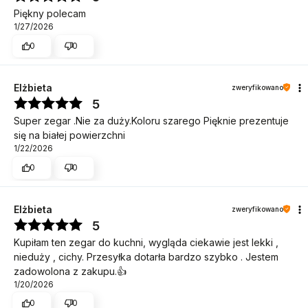
Piękny polecam
1/27/2026
0
0
Elżbieta
zweryfikowano
5
Super zegar .Nie za duży.Koloru szarego Pięknie prezentuje
się na białej powierzchni
1/22/2026
0
0
Elżbieta
zweryfikowano
5
Kupiłam ten zegar do kuchni, wygląda ciekawie jest lekki ,
nieduży , cichy. Przesyłka dotarła bardzo szybko . Jestem
zadowolona z zakupu.👍️
1/20/2026
0
0