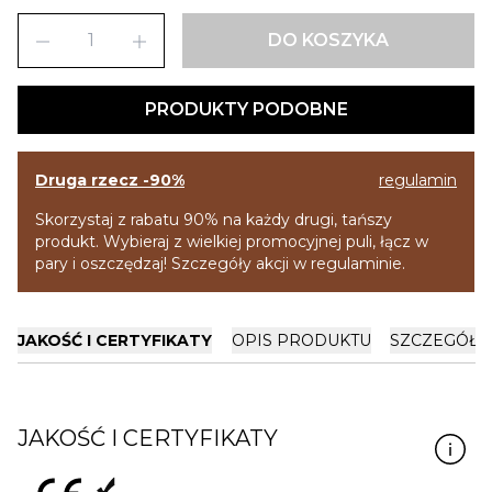
remove
add
DO KOSZYKA
PRODUKTY PODOBNE
Druga rzecz -90%
regulamin
Skorzystaj z rabatu 90% na każdy drugi, tańszy
produkt. Wybieraj z wielkiej promocyjnej puli, łącz w
pary i oszczędzaj! Szczegóły akcji w regulaminie.
JAKOŚĆ I CERTYFIKATY
OPIS PRODUKTU
SZCZEGÓŁY
JAKOŚĆ I CERTYFIKATY