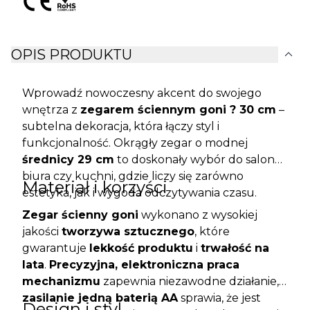
expand_more
OPIS PRODUKTU
Wprowadź nowoczesny akcent do swojego
wnętrza z
zegarem ściennym goni ? 30 cm
–
subtelna dekoracja, która łączy styl i
funkcjonalność. Okrągły zegar o modnej
średnicy 29 cm
to doskonały wybór do salonu,
biura czy kuchni, gdzie liczy się zarówno
Materiał i korzyści
estetyka, jak i wygoda odczytywania czasu.
Zegar ścienny goni
wykonano z wysokiej
jakości
tworzywa sztucznego
, które
gwarantuje
lekkość produktu
i
trwałość na
lata
.
Precyzyjna, elektroniczna praca
mechanizmu
zapewnia niezawodne działanie, a
zasilanie jedną baterią AA
sprawia, że jest
Design i styl