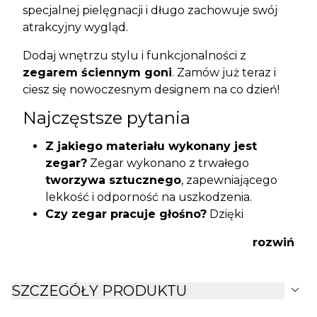
specjalnej pielęgnacji i długo zachowuje swój
atrakcyjny wygląd.
Dodaj wnętrzu stylu i funkcjonalności z
zegarem ściennym goni
. Zamów już teraz i
ciesz się nowoczesnym designem na co dzień!
Najczęstsze pytania
Z jakiego materiału wykonany jest
zegar?
Zegar wykonano z trwałego
tworzywa sztucznego
, zapewniającego
lekkość i odporność na uszkodzenia.
Czy zegar pracuje głośno?
Dzięki
precyzyjnemu, elektronicznemu
rozwiń
mechanizmowi
zegar pracuje cicho i nie
zakłóca codziennego odpoczynku.
Jak zamontować zegar na ścianie?
expand_more
SZCZEGÓŁY PRODUKTU
Konstrukcja pozwala na łatwy montaż na
haczyku lub gwoździu – szczegóły znajdują