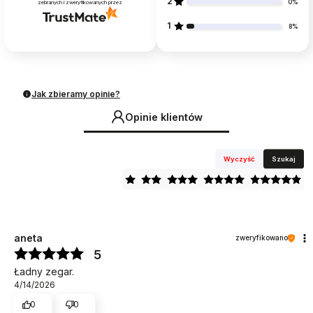
2
0%
zebranych i zweryfikowanych przez
1
8%
Jak zbieramy opinie?
Opinie klientów
Wyczyść
Szukaj
aneta
zweryfikowano
5
Ładny zegar.
4/14/2026
0
0