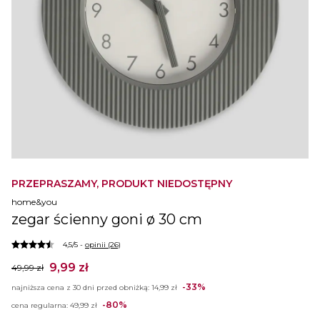
PRZEPRASZAMY, PRODUKT NIEDOSTĘPNY
home&you
zegar ścienny goni ø 30 cm
4,5/5 -
opinii (26)
9,99 zł
49,99 zł
-33%
najniższa cena z 30 dni przed obniżką:
14,99 zł
-80%
cena regularna:
49,99 zł