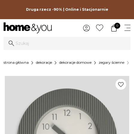
Druga rzecz -90% | Online i Stacjonarnie
0
chevron_right
chevron_right
chevron_right
chevron_right
strona główna
dekoracje
dekoracje domowe
zegary ścienne
z
favorite