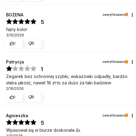
BOŻENA
zweryfikowano
5
fajny kolor
3/10/2026
0
0
Patrycja
zweryfikowano
1
Zegarek bez ochronnej szybki, wskazówki odpadły, bardzo
słaba jakość, nawet 18 zł to za dużo za taki badziew
2/16/2026
0
0
Agnieszka
zweryfikowano
5
Wpasował się w biurze doskonale.👍️.
2/11/2026