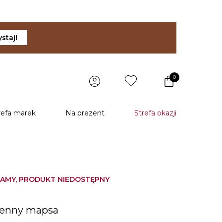
staj!
0
refa marek
Na prezent
Strefa okazji
AMY, PRODUKT NIEDOSTĘPNY
u
ienny mapsa