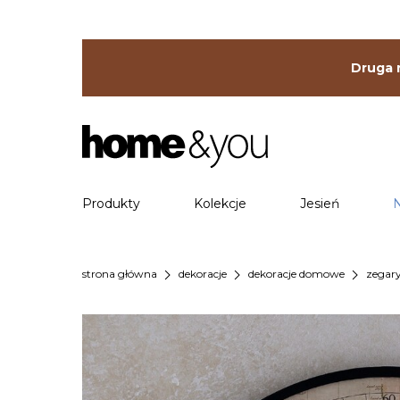
Druga r
Produkty
Kolekcje
Jesień
chevron_right
chevron_right
chevron_right
strona główna
dekoracje
dekoracje domowe
zegary