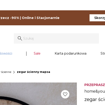
zecz -90% | Online i Stacjonarnie
Skorzy
Nowości
Sale
Karta podarunkowa
St
chevron_right
 ścienne
zegar ścienny mapsa
PRZEPRASZ
home&yo
favorite
zegar śc