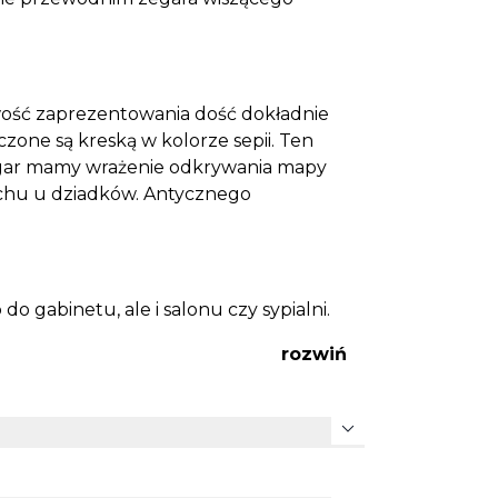
wość zaprezentowania dość dokładnie
one są kreską w kolorze sepii. Ten
egar mamy wrażenie odkrywania mapy
ychu u dziadków. Antycznego
do gabinetu, ale i salonu czy sypialni.
rozwiń
expand_more