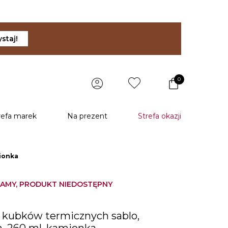
staj!
0
refa marek
Na prezent
Strefa okazji
mionka
AMY, PRODUKT NIEDOSTĘPNY
 kubków termicznych sablo,
, 260 ml, kamionka