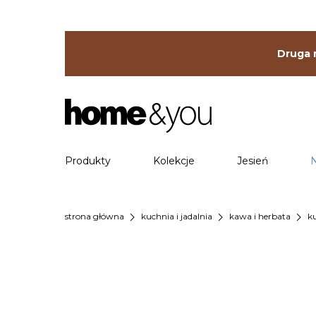
Druga r
Produkty
Kolekcje
Jesień
chevron_right
chevron_right
chevron_right
strona główna
kuchnia i jadalnia
kawa i herbata
k