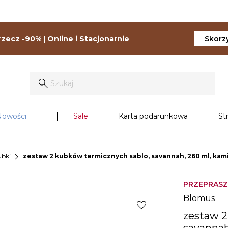
zecz -90% | Online i Stacjonarnie
Skorzy
Nowości
Sale
Karta podarunkowa
St
chevron_right
ubki
zestaw 2 kubków termicznych sablo, savannah, 260 ml, ka
PRZEPRASZ
Blomus
favorite
zestaw 2
savannah