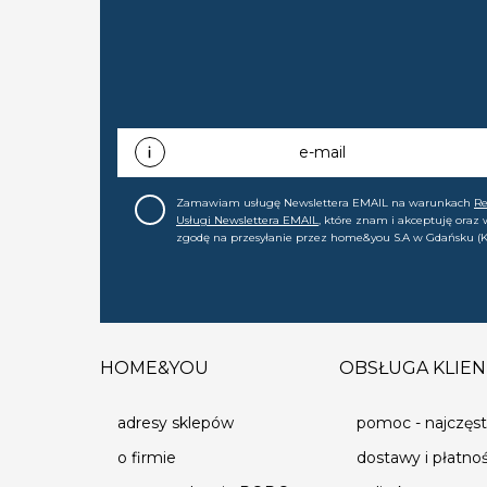
e-mail
Zamawiam usługę Newslettera EMAIL na warunkach
R
Usługi Newslettera EMAIL
, które znam i akceptuję oraz
zgodę na przesyłanie przez home&you S.A w Gdańsku (K
0000015349) na mój adres e-mail informacji handlowej (m
nowościach, ofertach, promocjach, wyprzedażach). Wiem
zgodę w każdej chwili cofnąć.
HOME&YOU
OBSŁUGA KLIEN
adresy sklepów
pomoc - najczęst
o firmie
dostawy i płatno