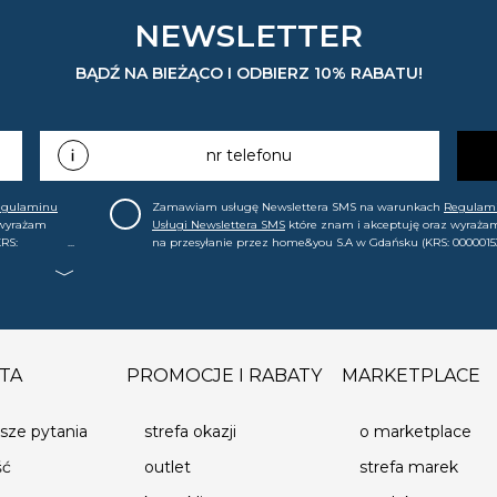
NEWSLETTER
BĄDŹ NA BIEŻĄCO I ODBIERZ 10% RABATU!
nr telefonu
egulaminu
Zamawiam usługę Newslettera SMS na warunkach
Regulam
 wyrażam
Usługi Newslettera SMS
które znam i akceptuję oraz wyraża
RS:
na przesyłanie przez home&you S.A w Gdańsku (KRS: 0000015
.in. o
mój nr telefonu informacji handlowej (m.in. o nowościach, ofe
, że mogę tę
promocjach, wyprzedażach). Wiem, że mogę tę zgodę w każde
cofnąć.
TA
PROMOCJE I RABATY
MARKETPLACE
sze pytania
strefa okazji
o marketplace
ść
outlet
strefa marek