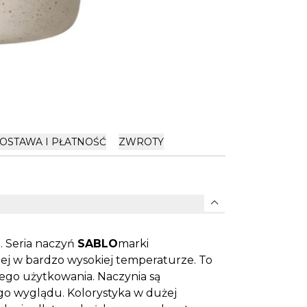
OSTAWA I PŁATNOŚĆ
ZWROTY
expand_more
 Seria naczyń
SABLO
marki
ej w bardzo wysokiej temperaturze. To
nego użytkowania. Naczynia są
ego wyglądu. Kolorystyka w dużej