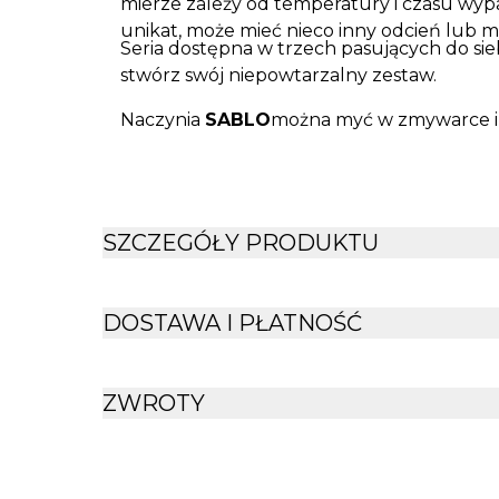
mierze zależy od temperatury i czasu wyp
unikat, może mieć nieco inny odcień lub mi
Seria dostępna w trzech pasujących do sie
stwórz swój niepowtarzalny zestaw.
Naczynia
SABLO
można myć w zmywarce i
SZCZEGÓŁY PRODUKTU
DOSTAWA I PŁATNOŚĆ
ZWROTY