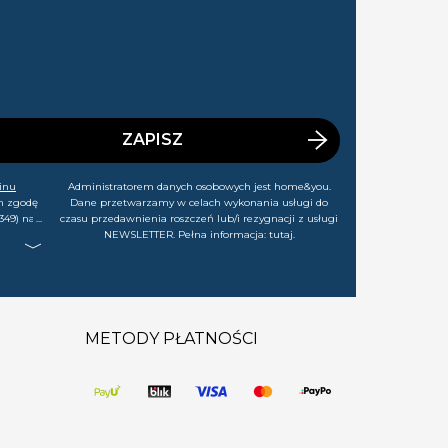
ZAPISZ
inu
Administratorem danych osobowych jest home&you.
m zgodę
Dane przetwarzamy w celach wykonania usługi do
349) na
czasu przedawnienia roszczeń lub/i rezygnacji z usługi
rtach,
NEWSLETTER. Pełna informacja:
tutaj
.
j chwili
METODY PŁATNOŚCI