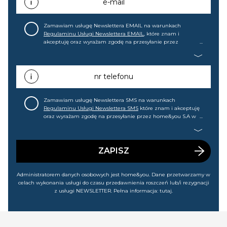
e-mail
Zamawiam usługę Newslettera EMAIL na warunkach
Regulaminu Usługi Newslettera EMAIL
, które znam i
akceptuję oraz wyrażam zgodę na przesyłanie przez
home&you S.A w Gdańsku (KRS: 0000015349) na mój adres e-
mail informacji handlowej (m.in. o nowościach, ofertach,
promocjach, wyprzedażach). Wiem, że mogę tę zgodę w
każdej chwili cofnąć.
nr telefonu
Zamawiam usługę Newslettera SMS na warunkach
Regulaminu Usługi Newslettera SMS
które znam i akceptuję
oraz wyrażam zgodę na przesyłanie przez home&you S.A w
Gdańsku (KRS: 0000015349) na mój nr telefonu informacji
handlowej (m.in. o nowościach, ofertach, promocjach,
wyprzedażach). Wiem, że mogę tę zgodę w każdej chwili
cofnąć.
ZAPISZ
Administratorem danych osobowych jest home&you. Dane przetwarzamy w
celach wykonania usługi do czasu przedawnienia roszczeń lub/i rezygnacji
z usługi NEWSLETTER. Pełna informacja:
tutaj
.