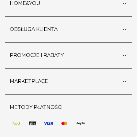
HOME&YOU
adresy sklepów
o firmie
OBSŁUGA KLIENTA
rozporządzenie RODO
pomoc - najczęstsze pytania
ustawienia cookies
dostawy i płatność
PROMOCJE I RABATY
polityka prywatności
polityka zwrotu towaru
kontakt
strefa okazji
reklamacje
blog
outlet
MARKETPLACE
wypis z subskrypcji
jakość i bezpieczeństwo
karta klienta
regulamin sklepu
o marketplace
karta podarunkowa
pozostałe regulaminy
strefa marek
METODY PŁATNOŚCI
regulaminy promocji
produkty
pomoc dla sprzedawców