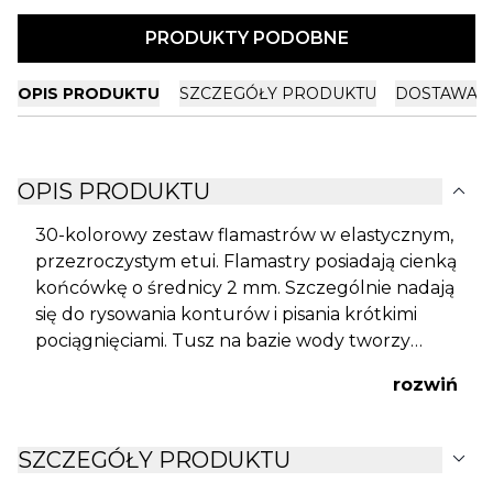
PRODUKTY PODOBNE
OPIS PRODUKTU
SZCZEGÓŁY PRODUKTU
DOSTAWA I
expand_more
OPIS PRODUKTU
30-kolorowy zestaw flamastrów w elastycznym,
przezroczystym etui. Flamastry posiadają cienką
końcówkę o średnicy 2 mm. Szczególnie nadają
się do rysowania konturów i pisania krótkimi
pociągnięciami. Tusz na bazie wody tworzy
jaskrawe i intensywne kolory, które można ze
rozwiń
sobą mieszać. Tusz można łatwo wyprać z
większości tkanin (moczyć tkaninę w zimnej
wodzie przez godzinę, a następnie prać w
expand_more
SZCZEGÓŁY PRODUKTU
pralce w niskiej temperaturze). Bezpieczna