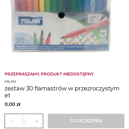
PRZEPRASZAMY, PRODUKT NIEDOSTĘPNY
MILAN
zestaw 30 flamastrów w przezroczystym
et
0,00 zł
remove
add
DO KOSZYKA