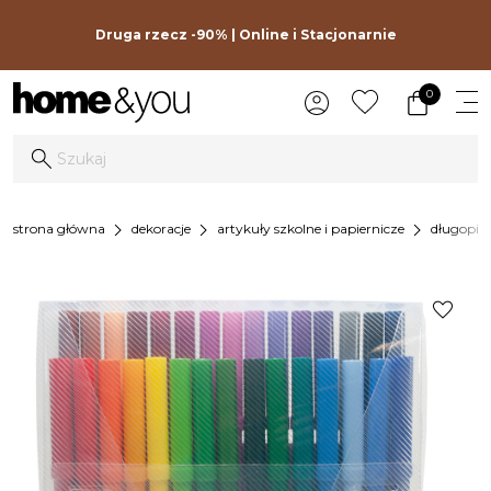
Druga rzecz -90% | Online i Stacjonarnie
0
chevron_right
chevron_right
chevron_right
strona główna
dekoracje
artykuły szkolne i papiernicze
długopisy
favorite