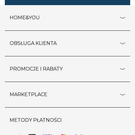
HOME&YOU
adresy sklepów
o firmie
OBSŁUGA KLIENTA
rozporządzenie RODO
pomoc - najczęstsze pytania
ustawienia cookies
dostawy i płatność
PROMOCJE I RABATY
polityka prywatności
polityka zwrotu towaru
kontakt
strefa okazji
reklamacje
blog
outlet
MARKETPLACE
wypis z subskrypcji
jakość i bezpieczeństwo
karta klienta
regulamin sklepu
o marketplace
karta podarunkowa
pozostałe regulaminy
strefa marek
METODY PŁATNOŚCI
regulaminy promocji
produkty