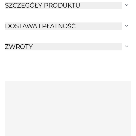
expand_more
SZCZEGÓŁY PRODUKTU
expand_more
DOSTAWA I PŁATNOŚĆ
expand_more
ZWROTY