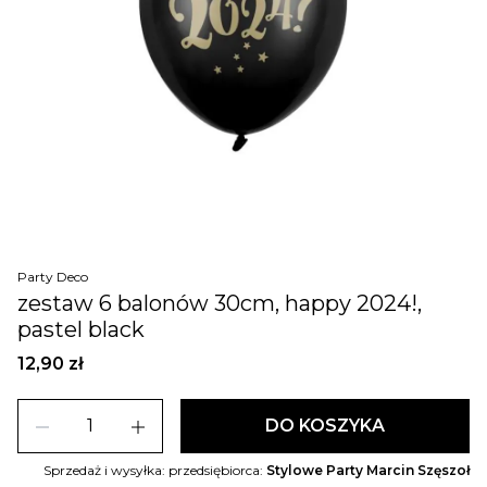
Party Deco
zestaw 6 balonów 30cm, happy 2024!,
pastel black
12,90 zł
remove
add
DO KOSZYKA
Sprzedaż i wysyłka: przedsiębiorca:
Stylowe Party Marcin Szęszoł