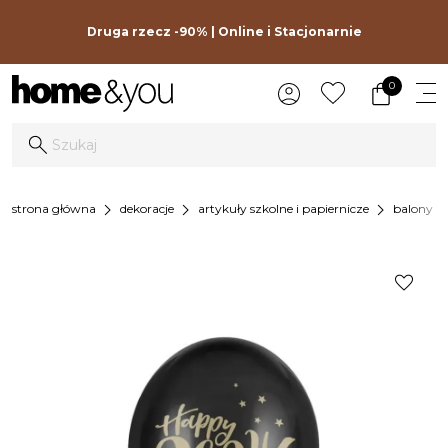
Druga rzecz -90% | Online i Stacjonarnie
0
chevron_right
chevron_right
chevron_right
chevron_
strona główna
dekoracje
artykuły szkolne i papiernicze
balony
favorite