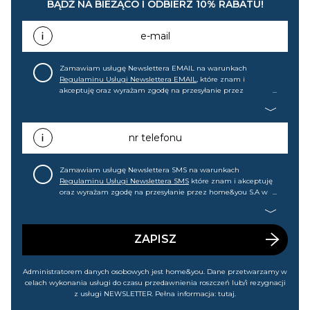
BĄDŹ NA BIEŻĄCO I ODBIERZ 10% RABATU!
e-mail
Zamawiam usługę Newslettera EMAIL na warunkach
Regulaminu Usługi Newslettera EMAIL
, które znam i
akceptuję oraz wyrażam zgodę na przesyłanie przez
home&you S.A w Gdańsku (KRS: 0000015349) na mój adres e-
mail informacji handlowej (m.in. o nowościach, ofertach,
promocjach, wyprzedażach). Wiem, że mogę tę zgodę w
każdej chwili cofnąć.
nr telefonu
Zamawiam usługę Newslettera SMS na warunkach
Regulaminu Usługi Newslettera SMS
które znam i akceptuję
oraz wyrażam zgodę na przesyłanie przez home&you S.A w
Gdańsku (KRS: 0000015349) na mój nr telefonu informacji
handlowej (m.in. o nowościach, ofertach, promocjach,
wyprzedażach). Wiem, że mogę tę zgodę w każdej chwili
cofnąć.
ZAPISZ
Administratorem danych osobowych jest home&you. Dane przetwarzamy w
celach wykonania usługi do czasu przedawnienia roszczeń lub/i rezygnacji
z usługi NEWSLETTER. Pełna informacja:
tutaj
.