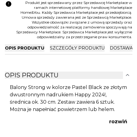
error
Produkt jest sprzedawany przez Sprzedawcę Marketplace w
ramach internetowej platformy handlowej Marketplace
Home&You. Każdy Sprzedawca Marketplace jest przedsiębiorcą.
Umowa sprzedaży zawierana jest ze Sprzedawcą Marketplace.
Wszystkie obowiązki związane z umową sprzedaży oraz
odpowiedzialność za realizację zamówienia spoczywają na
Sprzedawcy Marketplace. Sprzedawca Marketplace jest wyłącznie
odpowiedzialny za przestrzeganie praw konsumenta.
OPIS PRODUKTU
SZCZEGÓŁY PRODUKTU
DOSTAWA I
expand_more
OPIS PRODUKTU
Balony Strong w kolorze Pastel Black ze złotym
dwustronnym nadrukiem Happy 2024!,
średnica ok. 30 cm. Zestaw zawiera 6 sztuk.
Można je napełniać powietrzem lub helem.
rozwiń