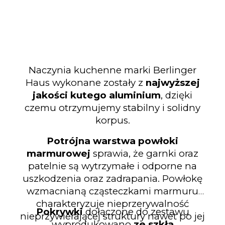
Naczynia kuchenne marki Berlinger
Haus wykonane zostały z
najwyższej
jakości kutego aluminium
, dzięki
czemu otrzymujemy stabilny i solidny
korpus.
Potrójna warstwa powłoki
marmurowej
sprawia, że garnki oraz
patelnie są wytrzymałe i odporne na
uszkodzenia oraz zadrapania. Powłokę
wzmacnianą cząsteczkami marmuru
charakteryzuje nieprzerywalność
Pokrywki
dołączone do zestawu
nieprzywierającej struktury nawet po jej
wyprodukowano
ze szkła