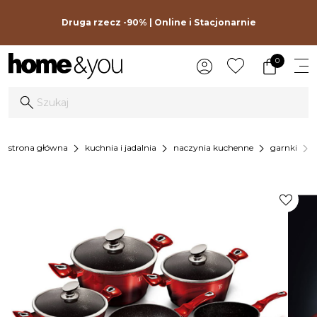
Druga rzecz -90% | Online i Stacjonarnie
0
chevron_right
chevron_right
chevron_right
chevron_right
strona główna
kuchnia i jadalnia
naczynia kuchenne
garnki
favorite