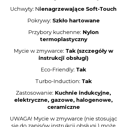
Uchwyty: N
ienagrzewające
Soft-Touch
Pokrywy:
Szkło hartowane
Przybory kuchenne:
Nylon
termoplastyczny
Mycie w zmywarce:
Tak (szczegóły w
instrukcji obsługi)
Eco-Friendly:
Tak
Turbo-Induction:
Tak
Zastosowanie:
Kuchnie indukcyjne,
elektryczne, gazowe, halogenowe,
ceramiczne
UWAGA! Mycie w zmywarce (nie stosując
się do zapisów instrukcji obsługi ) może