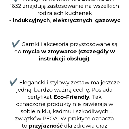
1632 znajdują zastosowanie na wszelkich
rodzajach kuchenek
-
indukcyjnych
,
elektrycznych
,
gazowych
c
✔️
Garnki i akcesoria przystosowane są
do
mycia w zmywarce (szczegóły w
instrukcji obsługi)
.
✔️
Elegancki i stylowy zestaw ma jeszcze
jedną, bardzo ważną cechę. Posiada
certyfikat
Eco-Friendly
. Tak
oznaczone
produkty nie zawierają w
sobie niklu, kadmu i szkodliwych
związków PFOA. W praktyce oznacza
to
przyjazność
dla zdrowia oraz