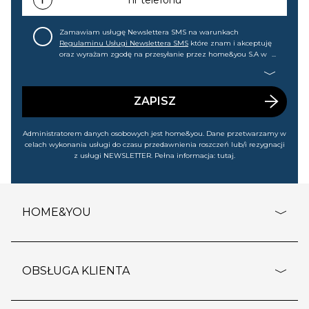
Zamawiam usługę Newslettera SMS na warunkach
Regulaminu Usługi Newslettera SMS
które znam i akceptuję
oraz wyrażam zgodę na przesyłanie przez home&you S.A w
Gdańsku (KRS: 0000015349) na mój nr telefonu informacji
handlowej (m.in. o nowościach, ofertach, promocjach,
wyprzedażach). Wiem, że mogę tę zgodę w każdej chwili
cofnąć.
ZAPISZ
Administratorem danych osobowych jest home&you. Dane przetwarzamy w
celach wykonania usługi do czasu przedawnienia roszczeń lub/i rezygnacji
z usługi NEWSLETTER. Pełna informacja:
tutaj
.
HOME&YOU
adresy sklepów
o firmie
OBSŁUGA KLIENTA
rozporządzenie RODO
pomoc - najczęstsze pytania