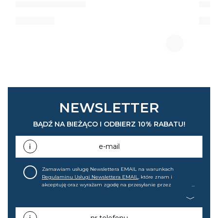
NEWSLETTER
BĄDŹ NA BIEŻĄCO I ODBIERZ 10% RABATU!
e-mail
Zamawiam usługę Newslettera EMAIL na warunkach
Regulaminu Usługi Newslettera EMAIL
, które znam i
akceptuję oraz wyrażam zgodę na przesyłanie przez
home&you S.A w Gdańsku (KRS: 0000015349) na mój adres e-
mail informacji handlowej (m.in. o nowościach, ofertach,
promocjach, wyprzedażach). Wiem, że mogę tę zgodę w
każdej chwili cofnąć.
nr telefonu