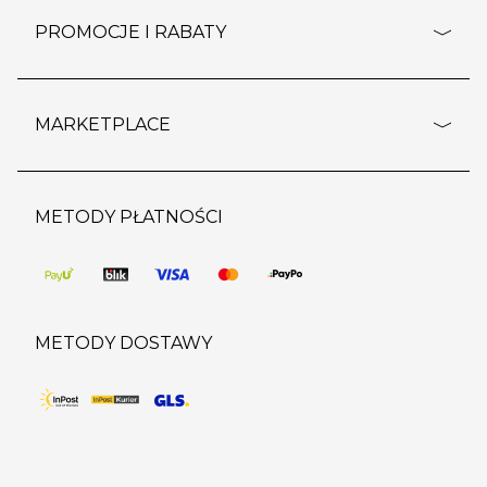
ustawienia cookies
dostawy i płatność
PROMOCJE I RABATY
polityka prywatności
polityka zwrotu towaru
kontakt
strefa okazji
reklamacje
blog
outlet
MARKETPLACE
wypis z subskrypcji
jakość i bezpieczeństwo
karta klienta
regulamin sklepu
o marketplace
karta podarunkowa
pozostałe regulaminy
strefa marek
METODY PŁATNOŚCI
regulaminy promocji
produkty
pomoc dla sprzedawców
METODY DOSTAWY
DO KOSZYKA