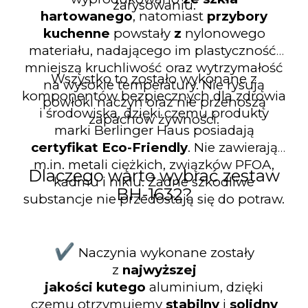
zarysowaniu.
hartowanego
, natomiast
przybory
kuchenne
powstały
z
nylonowego
materiału, nadającego im plastyczność,
mniejszą kruchliwość oraz wytrzymałość
Wszystko to zostało wykonane z
na wysokie temperatury. Nie rysują
komponentów bezpiecznych dla zdrowia
powłoki naczyń oraz nie przenoszą
i środowiska, dzięki czemu produkty
zapachów żywności.
marki Berlinger Haus posiadają
certyfikat Eco-Friendly
. Nie zawierają
m.in. metali ciężkich, związków PFOA,
Dlaczego warto wybrać zestaw
kadmu i niklu. Żadne szkodliwe
BH-1632?
substancje nie przedostają się do potraw.
✔️
Naczynia wykonane zostały
z
najwyższej
jakości kutego
aluminium, dzięki
czemu otrzymujemy
stabilny
i
solidny