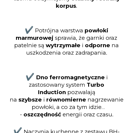
korpus
.
✔️
Potrójna warstwa
powłoki
marmurowej
sprawia, że garnki oraz
patelnie są
wytrzymałe
i
odporne
na
uszkodzenia oraz zadrapania.
✔️
Dno ferromagnetyczne
i
zastosowany system
Turbo
Induction
pozwalają
na
szybsze
i
równomierne
nagrzewanie
powłoki, a co za tym idzie
-
oszczędność
energii oraz czasu.
✔️
Naczynia kuchenne z zestawu BH-