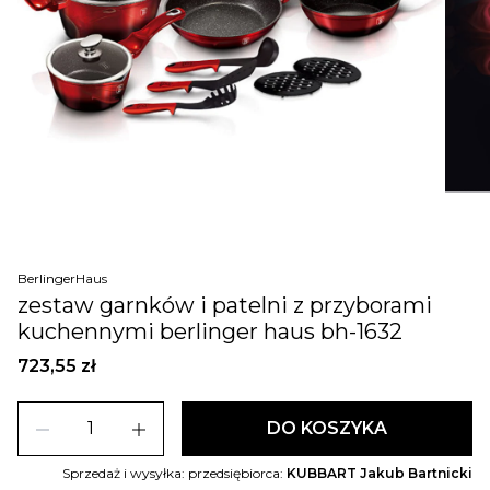
BerlingerHaus
zestaw garnków i patelni z przyborami
kuchennymi berlinger haus bh-1632
723,55 zł
remove
add
DO KOSZYKA
Sprzedaż i wysyłka: przedsiębiorca:
KUBBART Jakub Bartnicki