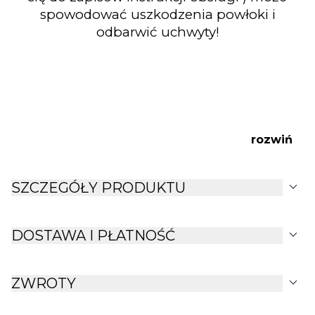
spowodować uszkodzenia powłoki i
odbarwić uchwyty!
rozwiń
expand_more
SZCZEGÓŁY PRODUKTU
expand_more
DOSTAWA I PŁATNOŚĆ
expand_more
ZWROTY