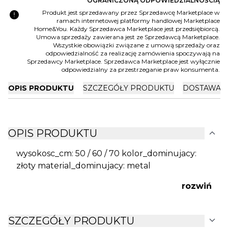
OGRANICZONĄ ODPOWIEDZIALNOŚCIĄ
error
Produkt jest sprzedawany przez Sprzedawcę Marketplace w
ramach internetowej platformy handlowej Marketplace
Home&You. Każdy Sprzedawca Marketplace jest przedsiębiorcą.
Umowa sprzedaży zawierana jest ze Sprzedawcą Marketplace.
Wszystkie obowiązki związane z umową sprzedaży oraz
odpowiedzialność za realizację zamówienia spoczywają na
Sprzedawcy Marketplace. Sprzedawca Marketplace jest wyłącznie
odpowiedzialny za przestrzeganie praw konsumenta.
OPIS PRODUKTU
SZCZEGÓŁY PRODUKTU
DOSTAWA I
expand_more
OPIS PRODUKTU
wysokosc_cm: 50 / 60 / 70 kolor_dominujacy:
złoty material_dominujacy: metal
rozwiń
expand_more
SZCZEGÓŁY PRODUKTU