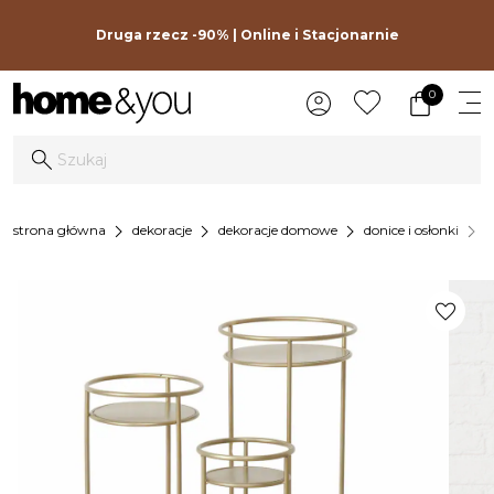
Druga rzecz -90% | Online i Stacjonarnie
0
chevron_right
chevron_right
chevron_right
chevron_right
strona główna
dekoracje
dekoracje domowe
donice i osłonki
z
favorite