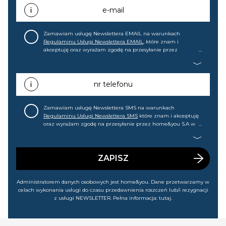
e-mail
Zamawiam usługę Newslettera EMAIL na warunkach
Regulaminu Usługi Newslettera EMAIL
, które znam i
akceptuję oraz wyrażam zgodę na przesyłanie przez
home&you S.A w Gdańsku (KRS: 0000015349) na mój adres e-
mail informacji handlowej (m.in. o nowościach, ofertach,
promocjach, wyprzedażach). Wiem, że mogę tę zgodę w
każdej chwili cofnąć.
nr telefonu
Zamawiam usługę Newslettera SMS na warunkach
Regulaminu Usługi Newslettera SMS
które znam i akceptuję
oraz wyrażam zgodę na przesyłanie przez home&you S.A w
Gdańsku (KRS: 0000015349) na mój nr telefonu informacji
handlowej (m.in. o nowościach, ofertach, promocjach,
wyprzedażach). Wiem, że mogę tę zgodę w każdej chwili
cofnąć.
ZAPISZ
Administratorem danych osobowych jest home&you. Dane przetwarzamy w
celach wykonania usługi do czasu przedawnienia roszczeń lub/i rezygnacji
z usługi NEWSLETTER. Pełna informacja:
tutaj
.