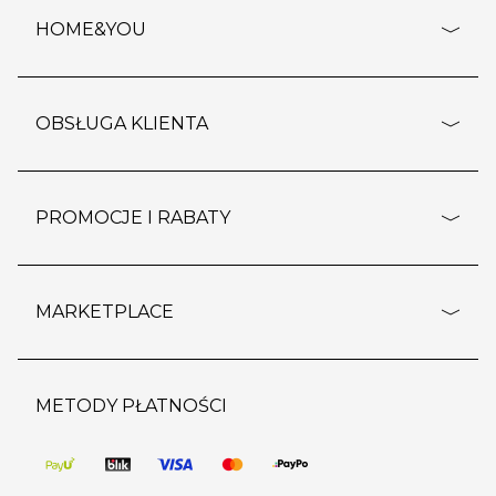
HOME&YOU
adresy sklepów
o firmie
OBSŁUGA KLIENTA
rozporządzenie RODO
pomoc - najczęstsze pytania
ustawienia cookies
dostawy i płatność
PROMOCJE I RABATY
polityka prywatności
polityka zwrotu towaru
kontakt
strefa okazji
reklamacje
blog
outlet
MARKETPLACE
wypis z subskrypcji
jakość i bezpieczeństwo
karta klienta
regulamin sklepu
o marketplace
karta podarunkowa
pozostałe regulaminy
strefa marek
METODY PŁATNOŚCI
regulaminy promocji
produkty
pomoc dla sprzedawców