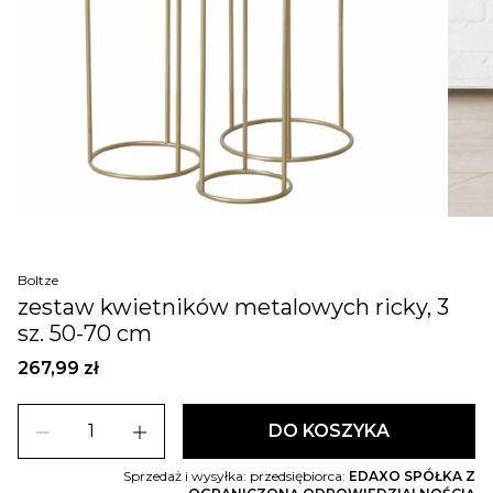
Boltze
zestaw kwietników metalowych ricky, 3
sz. 50-70 cm
267,99 zł
remove
add
DO KOSZYKA
Sprzedaż i wysyłka: przedsiębiorca:
EDAXO SPÓŁKA Z