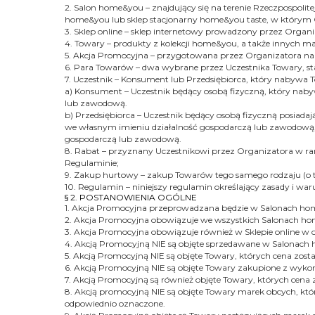
2. Salon home&you – znajdujący się na terenie Rzeczpospoli
home&you lub sklep stacjonarny home&you taste, w którym
3. Sklep online – sklep internetowy prowadzony przez Or
4. Towary – produkty z kolekcji home&you, a także innych m
5. Akcja Promocyjna – przygotowana przez Organizatora 
6. Para Towarów – dwa wybrane przez Uczestnika Towary, st
7. Uczestnik – Konsument lub Przedsiębiorca, który nabywa
a) Konsument – Uczestnik będący osobą fizyczną, który nab
lub zawodową.
b) Przedsiębiorca – Uczestnik będący osobą fizyczną posiad
we własnym imieniu działalność gospodarczą lub zawodową,
gospodarczą lub zawodową.
8. Rabat – przyznany Uczestnikowi przez Organizatora w ra
Regulaminie;
9. Zakup hurtowy – zakup Towarów tego samego rodzaju (o 
10. Regulamin – niniejszy regulamin określający zasady i 
§ 2. POSTANOWIENIA OGÓLNE
1. Akcja Promocyjna przeprowadzana będzie w Salonach home
2. Akcja Promocyjna obowiązuje we wszystkich Salonach hom
3. Akcja Promocyjna obowiązuje również w Sklepie online w ok
4. Akcją Promocyjną NIE są objęte sprzedawane w Salona
5. Akcją Promocyjną NIE są objęte Towary, których cena zost
6. Akcją Promocyjną NIE są objęte Towary zakupione z wy
7. Akcją Promocyjną są również objęte Towary, których cena
8. Akcją promocyjną NIE są objęte Towary marek obcych, któ
odpowiednio oznaczone.