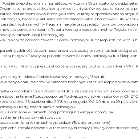
tej Polskiej sklep stacjonarny home&you, w którym Organizator prowadzi de
 Organizator prowadzi detaliczną sprzedaż artykułów wyposażenia wnętrz
ganizatora pod adresem www.home-you.com, w którym sprzedawane są artyk
arek obcych, będące w aktualnej ofercie danego Salonu home&you lub Sklepu o
na zasadach wskazanych w Regulaminie oferta sprzedaży Towarów prowadz
anowiące parę do naliczenia Rabatu według zasad opisanych w Regulaminie;
 Towary w ramach Akcji Promocyjnej;
ywa Towary za pośrednictwem Salonów home&you lub Sklepu online w celu ni
ająca pełną zdolność do czynności prawnych, osobą prawną lub jednostką or
 która nabywa Towary za pośrednictwem Salonów home&you lub Sklepu onlin
mach Akcji Promocyjnej upust od ceny sprzedaży brutto (z podatkiem VAT)
tym samym indeksie/kodzie towarowym) powyżej 15 sztuk;
warunki nabywania Towarów w Salonach home&you oraz w Sklepie online w ram
&you w godzinach ich otwarcia od dnia 26 października 2018 roku do dnia 2
e&you na terenie Rzeczypospolitej Polskiej, za wyjątkiem salonów w CH E
resie od dnia 26 października 2018 roku od godz. 00:00 do dnia 29 październ
ch home&you karty podarunkowe home&you.
ała już obniżona w ramach innej promocji niż Akcja Promocyjna.
korzystaniem kuponów rabatowych.
 została obniżona w ramach wyprzedaży (Towary przecenione).
rych cena została obniżona w ramach wyprzedaży (Towary obce przecenione).