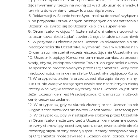
żądał wymiany rzeczy na wolną od wad lub usunięcia wady, 
terminu do wymiany rzeczy lub usunięcia wady.
6. Reklamacji w Salonie home&you można dokonać wyłącznie
7. W przypadku braku danych niezbędnych do rozpatrzenia r
Uczestnika, zwróci się do Uczestnika o ich uzupełnienie.
8. Organizator w ciągu 14 (czternastu) dni kalendarzowych u
ustosunkowanie do żądań zawierać będzie także uzasadnieni
9. W przypadku złożenia przez Uczestnika oświadczenia o o
niedogodności dla Uczestnika, wymienić Towary wadliwe na w
Organizator nie spełnił wcześniejszego żądania Uczestnika 
10. Uczestnik będący Konsumentem może zamiast zapropono
wady, chyba, że doprowadzenie Towaru do zgodności z um
ze sposobem proponowanym przez Organizatora. Przy ocenie n
niedogodności, na jakie narażałby Uczestnika będącego Kon
11. W przypadku złożenia przez Uczestnika żądania wymiany
lub usunie wadę w rozsądnym czasie bez nadmiernych niedog
rzeczy wadliwej w sposób wybrany przez Uczestnika jest
Jeżeli Uczestnikiem jest Przedsiębiorca, Organizator może
cenę rzeczy sprzedanej.
12. W przypadku, gdy na skutek złożonej przez Uczestnika r
Organizator niezwłocznie zwróci Uczestnikowi uiszczoną pr
13. W przypadku, gdy w następstwie złożonej przez Uczestnika
a) Organizator może zawrzeć z Uczestnikiem pisemne porozu
prawny stanowiący podstawę sporu oraz, ewentualnie określ
rozstrzygnięciu strony poddają spór i zasady postępowania 
b) Organizator może zawrzeć z Uczestnikiem, porozumienie o 