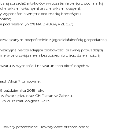
taliczną sprzedaż artykułów wyposażenia wnętrz pod marką
 pod markami własnymi oraz markami obcymi;
uły wyposażenia wnętrz pod marką home&you;
nline;
ona pod hasłem „-70% NA DRUGĄ RZECZ”;
ezwiązanym bezpośrednio z jego działalnością gospodarczą
ganizacyjną nieposiadająca osobowości prawnej prowadzącą
e w celu związanym bezpośrednio z jego działalnością
 Towaru w wysokości i na warunkach określonych w
ach Akcji Promocyjnej.
9 października 2018 roku.
TC w Swarzędzu oraz CH Platan w Zabrzu.
ika 2018 roku do godz. 23:59.
 Towary przecenione i Towary obce przecenione są