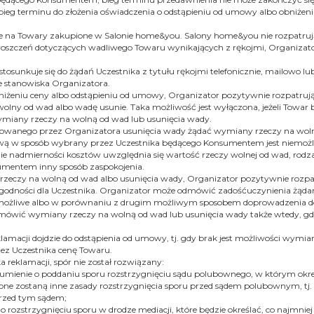
bieg terminu do złożenia oświadczenia o odstąpieniu od umowy albo obniżen
 na Towary zakupione w Salonie home&you. Salony home&you nie rozpatrują 
oszczeń dotyczących wadliwego Towaru wynikających z rękojmi, Organizator 
stosunkuje się do żądań Uczestnika z tytułu rękojmi telefonicznie, mailowo
e stanowiska Organizatora.
bniżeniu ceny albo odstąpieniu od umowy, Organizator pozytywnie rozpatruj
olny od wad albo wadę usunie. Taka możliwość jest wyłączona, jeżeli Towar
wymiany rzeczy na wolną od wad lub usunięcia wady.
wanego przez Organizatora usunięcia wady żądać wymiany rzeczy na woln
ową w sposób wybrany przez Uczestnika będącego Konsumentem jest niemo
admierności kosztów uwzględnia się wartość rzeczy wolnej od wad, rodzaj 
sumentem inny sposób zaspokojenia.
 rzeczy na wolną od wad albo usunięcia wady, Organizator pozytywnie rozp
odności dla Uczestnika. Organizator może odmówić zadośćuczynienia żądan
 niemożliwe albo w porównaniu z drugim możliwym sposobem doprowadzeni
 odmówić wymiany rzeczy na wolną od wad lub usunięcia wady także wtedy, 
eklamacji dojdzie do odstąpienia od umowy, tj. gdy brak jest możliwości wym
zez Uczestnika cenę Towaru.
 reklamacji, spór nie został rozwiązany:
mienie o poddaniu sporu rozstrzygnięciu sądu polubownego, w którym okreś
one zostaną inne zasady rozstrzygnięcia sporu przed sądem polubownym, tj.
przed tym sądem;
rozstrzygnięciu sporu w drodze mediacji, które będzie określać, co najmniej