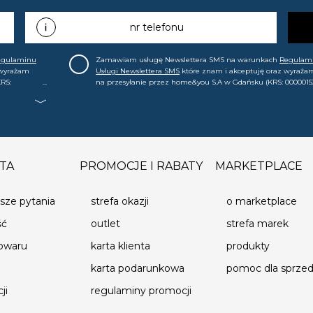
nr telefonu
egulaminu
Zamawiam usługę Newslettera SMS na warunkach
Regulam
 wyrażam
Usługi Newslettera SMS
które znam i akceptuję oraz wyraża
RS:
na przesyłanie przez home&you S.A w Gdańsku (KRS: 0000015
.in. o
mój nr telefonu informacji handlowej (m.in. o nowościach, ofe
, że mogę tę
promocjach, wyprzedażach). Wiem, że mogę tę zgodę w każde
cofnąć.
TA
PROMOCJE I RABATY
MARKETPLACE
sze pytania
strefa okazji
o marketplace
ść
outlet
strefa marek
towaru
karta klienta
produkty
karta podarunkowa
pomoc dla sprz
ji
regulaminy promocji