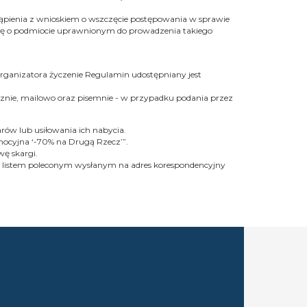
pienia z wnioskiem o wszczęcie postępowania w sprawie
ję o podmiocie uprawnionym do prowadzenia takiego
ganizatora życzenie Regulamin udostępniany jest
znie, mailowo oraz pisemnie - w przypadku podania przez
rów lub usiłowania ich nabycia.
mocyjna ‘-70% na Drugą Rzecz’”.
wę skargi.
rgi listem poleconym wysłanym na adres korespondencyjny