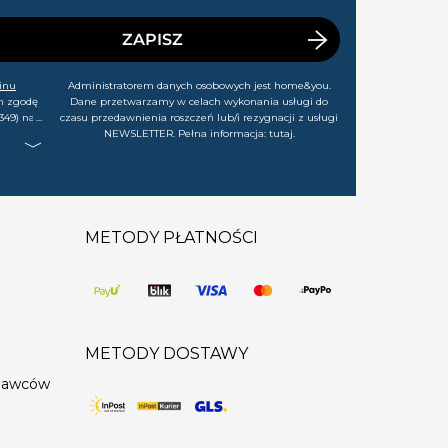
ZAPISZ
inu
Administratorem danych osobowych jest home&you.
m zgodę
Dane przetwarzamy w celach wykonania usługi do
349) na
czasu przedawnienia roszczeń lub/i rezygnacji z usługi
rtach,
NEWSLETTER. Pełna informacja:
tutaj
.
j chwili
METODY PŁATNOŚCI
METODY DOSTAWY
edawców