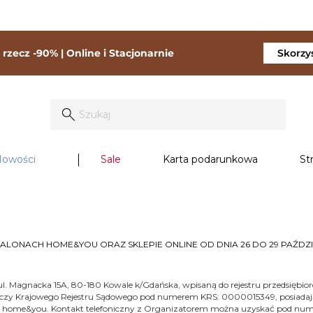
rzecz -90% | Online i Stacjonarnie
Skorzys
owości
Sale
Karta podarunkowa
St
LONACH HOME&YOU ORAZ SKLEPIE ONLINE OD DNIA 26 DO 29 PAŹDZI
, ul. Magnacka 15A, 80-180 Kowale k/Gdańska, wpisaną do rejestru przedsię
czy Krajowego Rejestru Sądowego pod numerem KRS: 0000015349, posiadają
ki home&you. Kontakt telefoniczny z Organizatorem można uzyskać pod numer