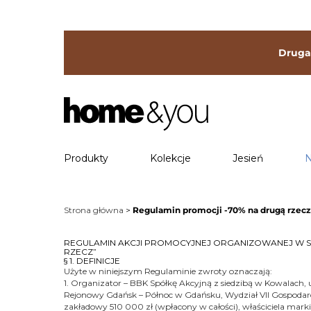
Druga 
Produkty
Kolekcje
Jesień
N
Strona główna
Regulamin promocji -70% na drugą rzecz
REGULAMIN AKCJI PROMOCYJNEJ ORGANIZOWANEJ W SA
RZECZ”
§ 1. DEFINICJE
Użyte w niniejszym Regulaminie zwroty oznaczają:
1. Organizator – BBK Spółkę Akcyjną z siedzibą w Kowalach
Rejonowy Gdańsk – Północ w Gdańsku, Wydział VII Gospodar
zakładowy 510 000 zł (wpłacony w całości), właściciela mar