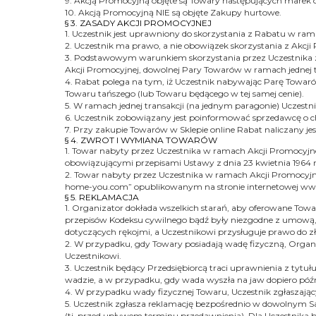
9. Akcją Promocyjną objęte są Towary następujących marek o
10. Akcją Promocyjną NIE są objęte Zakupy hurtowe.
§ 3. ZASADY AKCJI PROMOCYJNEJ
1. Uczestnik jest uprawniony do skorzystania z Rabatu w ra
2. Uczestnik ma prawo, a nie obowiązek skorzystania z Akcji
3. Podstawowym warunkiem skorzystania przez Uczestnika z 
Akcji Promocyjnej, dowolnej Pary Towarów w ramach jednej t
4. Rabat polega na tym, iż Uczestnik nabywając Parę Towaró
Towaru tańszego (lub Towaru będącego w tej samej cenie).
5. W ramach jednej transakcji (na jednym paragonie) Uczes
6. Uczestnik zobowiązany jest poinformować sprzedawcę o ch
7. Przy zakupie Towarów w Sklepie online Rabat naliczany j
§ 4. ZWROT I WYMIANA TOWARÓW
1. Towar nabyty przez Uczestnika w ramach Akcji Promocyjne
obowiązującymi przepisami Ustawy z dnia 23 kwietnia 1964 rok
2. Towar nabyty przez Uczestnika w ramach Akcji Promocyj
home-you.com” opublikowanym na stronie internetowej 
§ 5. REKLAMACJA
1. Organizator dokłada wszelkich starań, aby oferowane To
przepisów Kodeksu cywilnego bądź były niezgodne z umową,
dotyczących rękojmi, a Uczestnikowi przysługuje prawo do zł
2. W przypadku, gdy Towary posiadają wadę fizyczną, Organi
Uczestnikowi.
3. Uczestnik będący Przedsiębiorcą traci uprawnienia z tytułu
wadzie, a w przypadku, gdy wada wyszła na jaw dopiero późnie
4. W przypadku wady fizycznej Towaru, Uczestnik zgłaszając
5. Uczestnik zgłasza reklamację bezpośrednio w dowolnym Sal
(tj. przed upływem terminu przedawnienia). Dla Uczestnika