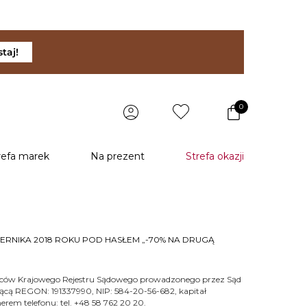
taj!
0
refa marek
Na prezent
Strefa okazji
ERNIKA 2018 ROKU POD HASŁEM „-70% NA DRUGĄ
biorców Krajowego Rejestru Sądowego prowadzonego przez Sąd
cą REGON: 191337990, NIP: 584-20-56-682, kapitał
em telefonu: tel. +48 58 762 20 20.