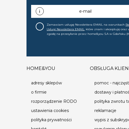
e-mail
Zamawiam usługę Newslettera EMAIL na warunkach
R
Usługi Newslettera EMAIL
, które znam i akceptuję oraz
zgodę na przesyłanie przez home&you S.A w Gdańsku (K
0000015349) na mój adres e-mail informacji handlowej (m
nowościach, ofertach, promocjach, wyprzedażach). Wiem
zgodę w każdej chwili cofnąć.
HOME&YOU
OBSŁUGA KLIEN
adresy sklepów
pomoc - najczęst
o firmie
dostawy i płatno
rozporządzenie RODO
polityka zwrotu 
ustawienia cookies
reklamacje
polityka prywatności
wypis z subskrypc