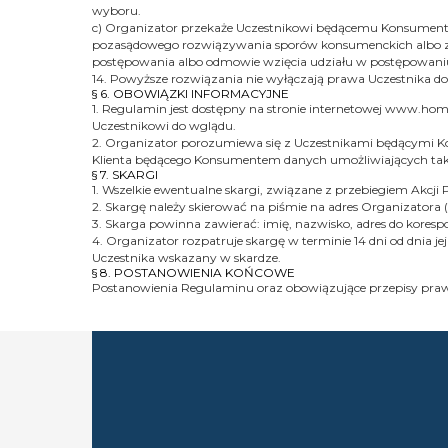
wyboru.
c) Organizator przekaże Uczestnikowi będącemu Konsumente
pozasądowego rozwiązywania sporów konsumenckich albo zg
postępowania albo odmowie wzięcia udziału w postępowan
14. Powyższe rozwiązania nie wyłączają prawa Uczestnika 
§ 6. OBOWIĄZKI INFORMACYJNE
1. Regulamin jest dostępny na stronie internetowej www.h
Uczestnikowi do wglądu.
2. Organizator porozumiewa się z Uczestnikami będącymi Ko
Klienta będącego Konsumentem danych umożliwiających taki
§ 7. SKARGI
1. Wszelkie ewentualne skargi, związane z przebiegiem Akcji
2. Skargę należy skierować na piśmie na adres Organizatora
3. Skarga powinna zawierać: imię, nazwisko, adres do koresp
4. Organizator rozpatruje skargę w terminie 14 dni od dnia
Uczestnika wskazany w skardze.
§ 8. POSTANOWIENIA KOŃCOWE
Postanowienia Regulaminu oraz obowiązujące przepisy pra