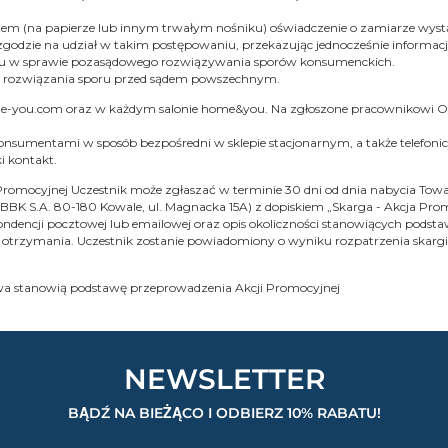
m (na papierze lub innym trwałym nośniku) oświadczenie o zamiarze wystą
odzie na udział w takim postępowaniu, przekazując jednocześnie informac
iu w sprawie pozasądowego rozwiązywania sporów konsumenckich.
do rozwiązania sporu przed sądem powszechnym.
ome-you.com oraz w każdym salonie home&you. Na zgłoszone pracownikowi Or
nsumentami w sposób bezpośredni w sklepie stacjonarnym, a także telefonic
 kontakt.
 Promocyjnej Uczestnik może zgłaszać w terminie 30 dni od dnia nabycia Towa
 (BBK S.A. 80-180 Kowale, ul. Magnacka 15A) z dopiskiem „Skarga - Akcja Pro
ondencji pocztowej lub emailowej oraz opis okoliczności stanowiących podsta
 jej otrzymania. Uczestnik zostanie powiadomiony o wyniku rozpatrzenia ska
wa stanowią podstawę przeprowadzenia Akcji Promocyjnej
NEWSLETTER
BĄDŹ NA BIEŻĄCO I ODBIERZ 10% RABATU!