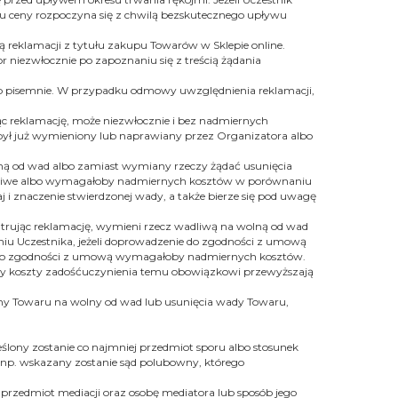
iu ceny rozpoczyna się z chwilą bezskutecznego upływu
reklamacji z tytułu zakupu Towarów w Sklepie online.
niezwłocznie po zapoznaniu się z treścią żądania
 lub pisemnie. W przypadku odmowy uwzględnienia reklamacji,
ąc reklamację, może niezwłocznie i bez nadmiernych
 był już wymieniony lub naprawiany przez Organizatora albo
ą od wad albo zamiast wymiany rzeczy żądać usunięcia
żliwe albo wymagałoby nadmiernych kosztów w porównaniu
i znaczenie stwierdzonej wady, a także bierze się pod uwagę
atrując reklamację, wymieni rzecz wadliwą na wolną od wad
iu Uczestnika, jeżeli doprowadzenie do zgodności z umową
a do zgodności z umową wymagałoby nadmiernych kosztów.
gdy koszty zadośćuczynienia temu obowiązkowi przewyższają
iany Towaru na wolny od wad lub usunięcia wady Towaru,
lony zostanie co najmniej przedmiot sporu albo stosunek
 np. wskazany zostanie sąd polubowny, którego
 przedmiot mediacji oraz osobę mediatora lub sposób jego