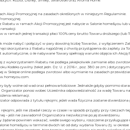
bcych: Koziol, Disney, Smiley, Swarovski oraz Aroma Home.
mach Akcji Promocyjnej na zasadach określonych w niniejszym Regulaminie.
 Promocyjnej.
Rabatu w ramach Akcji Promocyjnej jest nabycie w Salonie home&you lub w 
ransakcji.
w w ramach jednej transakcji płaci 100% ceny brutto Towaru droższego (lub 
tnik może nabyć i połączyć w pary dowolną liczbę Towarów, z wyłączeniem 
ęci skorzystania z Rabatu najpóźniej z chwilą przystąpienia do zapłaty za 
est automatycznie, o ile nabywane Towary spełniają warunki objęcia ich Akc
j z wykorzystaniem Rabatu nie podlega jakiejkolwiek zamianie albo zwrotow
u Kodeks cywilny (tekst jedn. Dz. U. z 2016 r., poz. 380 ze zm.) dotyczącymi 
nej w Sklepie online podlega zwrotowi albo wymianie na zasadach przewidz
www.homeyou.com.
wary były wolne od wad oraz pełnowartościowe. Jednakże gdyby pomimo star
 Organizator ponosi wobec Uczestnika odpowiedzialność za wadę Towaru na
ożenia reklamacji.
zator odpowiada z tytułu rękojmi, jeżeli wada fizyczna zostanie stwierdzon
 rękojmi, jeśli nie zbadał rzeczy w czasie i w sposób przyjęty przy rzeczach 
j – jeśli nie zawiadomił Organizatora niezwłocznie po jej stwierdzeniu.
y żądanie powinien wskazać, wedle swego wyboru, roszczenie przysługujące 
onie home&you w terminie dwóch lat od daty wydania Towaru (tj. w okresie r
 będącego Konsumentem, bieg terminu przedawnienia nie może zakończyć się 