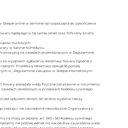
Sklepie online w terminie od rozpoczęcia do zakończenia
Towaru będącego w tej samej cenie) oraz 30% ceny brutto
Zakupów Hurtowych.
Towary w Salonie home&you.
ją Promocyjną na zasadach przewidzianych w Regulaminie.
i za wyjątkiem zgłoszenia reklamacji Towaru zgodnie z
rękojmi. Procedurę reklamacji opisuje §5 poniżej.
ianych w „Regulaminie zakupów w Sklepie Internetowym
ań Towary posiadały wady fizyczne lub prawne w rozumieniu
 zasadach określonych w przepisach Kodeksu cywilnego
a przed upływem dwóch lat od dnia wydania rzeczy
tego rodzaju i nie zawiadomił niezwłocznie Organizatora o
mu na mocy przepisów art. 560 i 561 Kodeksu cywilnego.
ękojmi), nie później jednak niż rok od dnia zauważenia wady
przed upływem okresu trwania rękojmi. Jeżeli Uczestnik