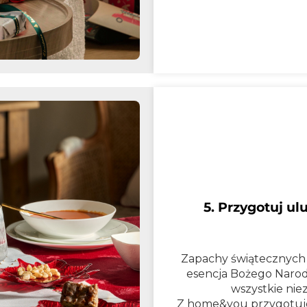
5. Przygotuj u
Zapachy świątecznych 
esencja Bożego Narodz
wszystkie ni
Z home&you przygotujes