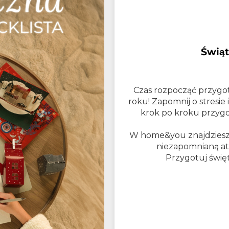
Świąt
Czas rozpocząć przygo
roku! Zapomnij o stresie
krok po kroku przygo
W home&you znajdziesz 
niezapomnianą atm
Przygotuj świę