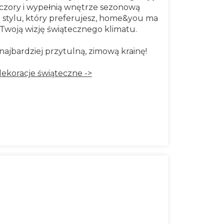
czory i wypełnią wnętrze sezonową
d stylu, który preferujesz, home&you ma
 Twoją wizję świątecznego klimatu.
ajbardziej przytulną, zimową krainę!
ekoracje świąteczne ->