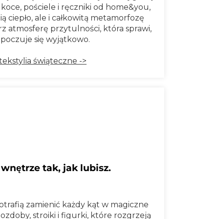
o koce, pościele i ręczniki od home&you,
ią ciepło, ale i całkowitą metamorfozę
rz atmosferę przytulności, która sprawi,
 poczuje się wyjątkowo.
ekstylia świąteczne ->
wnętrze tak, jak lubisz.
otrafią zamienić każdy kąt w magiczne
ozdoby, stroiki i figurki, które rozgrzeją