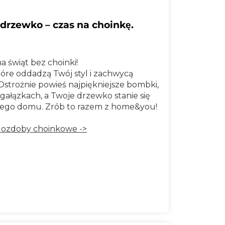
 drzewko – czas na choinkę.
a świąt bez choinki!
óre oddadzą Twój styl i zachwycą
strożnie powieś najpiękniejsze bombki,
a gałązkach, a Twoje drzewko stanie się
nego domu. Zrób to razem z home&you!
 ozdoby choinkowe ->