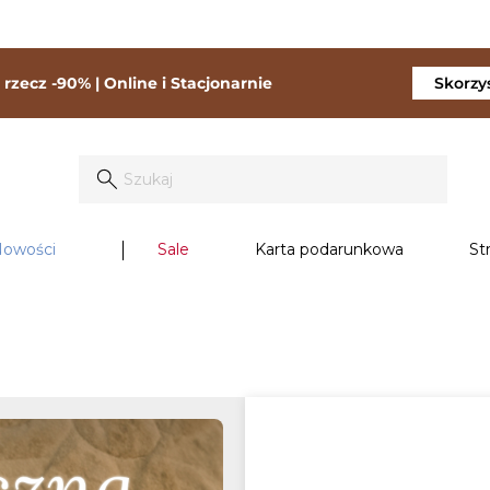
rzecz -90% | Online i Stacjonarnie
Skorzys
owości
Sale
Karta podarunkowa
St