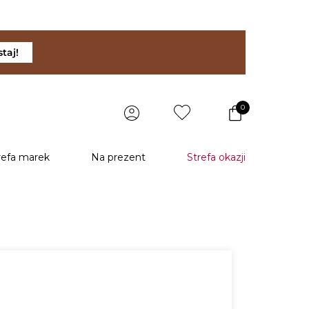
taj!
0
refa marek
Na prezent
Strefa okazji