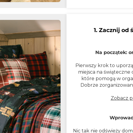
1. Zacznij o
Na początek: o
Pierwszy krok to uporz
miejsca na świąteczne 
które pomogą w organ
Dobrze zorganizowany
Zobacz p
Wprowadź
Nic tak nie odświeży domu