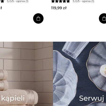
5,0/5 -
opinia (1)
5,0/5 -
opinia (1)
zł
119,99
zł