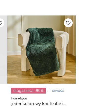
druga rzecz -90%
nowość
home&you
jednokolorowy koc leafani
150x200 cm