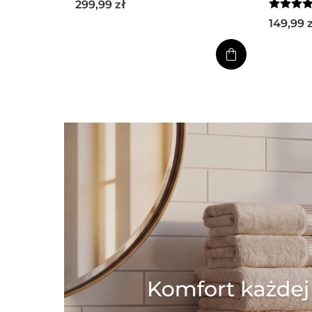
299,99
zł
2 poszewkami 70x80
149,99