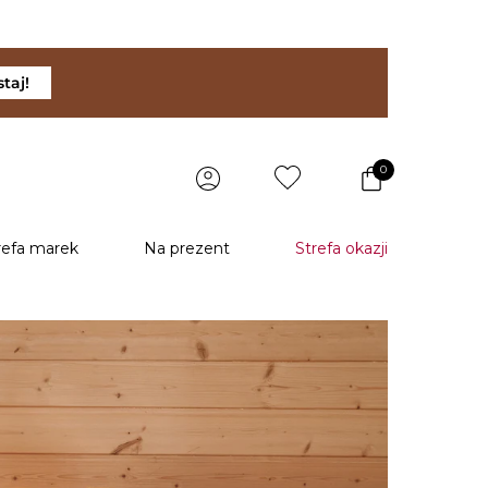
taj!
0
refa marek
Na prezent
Strefa okazji