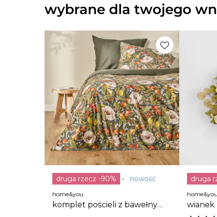
wybrane dla twojego wn
druga rzecz -90%
nowość
druga 
home&you
home&yo
komplet pościeli z bawełny
wianek
satynowej repis 200x220 cm z