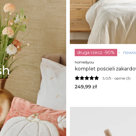
druga rzecz -90%
nowo
home&you
komplet pościeli żakard
desoro 200x220 cm z 2
5,0/5 -
opinie (3)
poszewkami 70x80
249,99
zł