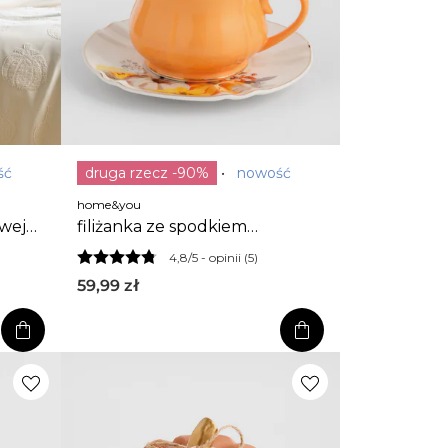
ść
druga rzecz -90%
nowość
home&you
owej
filiżanka ze spodkiem
pumprelle
4,8/5 -
opinii (5)
59,99
zł