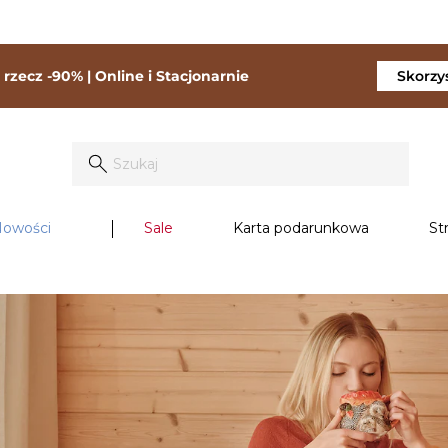
rzecz -90% | Online i Stacjonarnie
Skorzys
owości
Sale
Karta podarunkowa
St