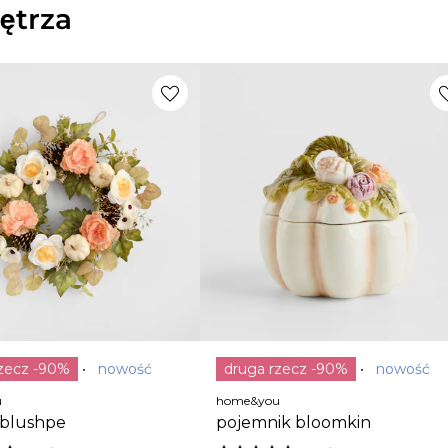
ętrza
rzecz -90%
nowość
druga rzecz -90%
nowość
u
home&you
 blushpe
pojemnik bloomkin