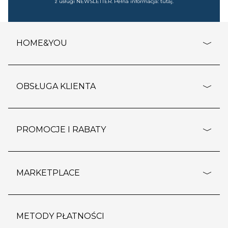
z usługi NEWSLETTER. Pełna informacja:
tutaj
.
HOME&YOU
adresy sklepów
o firmie
OBSŁUGA KLIENTA
rozporządzenie RODO
pomoc - najczęstsze pytania
ustawienia cookies
dostawy i płatność
PROMOCJE I RABATY
polityka prywatności
polityka zwrotu towaru
kontakt
strefa okazji
reklamacje
blog
outlet
MARKETPLACE
wypis z subskrypcji
jakość i bezpieczeństwo
karta klienta
regulamin sklepu
o marketplace
karta podarunkowa
pozostałe regulaminy
strefa marek
METODY PŁATNOŚCI
regulaminy promocji