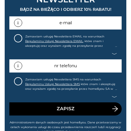
BĄDŹ NA BIEŻĄCO I ODBIERZ 10% RABATU!
e-mail
Zamawiam usługę Newslettera EMAIL na warunkach
Regulaminu Usługi Newslettera EMAIL
, które znam i
akceptuję oraz wyrażam zgodę na przesyłanie przez
home&you S.A w Gdańsku (KRS: 0000015349) na mój adres e-
mail informacji handlowej (m.in. o nowościach, ofertach,
promocjach, wyprzedażach). Wiem, że mogę tę zgodę w
każdej chwili cofnąć.
nr telefonu
Zamawiam usługę Newslettera SMS na warunkach
Regulaminu Usługi Newslettera SMS
które znam i akceptuję
oraz wyrażam zgodę na przesyłanie przez home&you S.A w
Gdańsku (KRS: 0000015349) na mój nr telefonu informacji
handlowej (m.in. o nowościach, ofertach, promocjach,
wyprzedażach). Wiem, że mogę tę zgodę w każdej chwili
cofnąć.
ZAPISZ
Administratorem danych osobowych jest home&you. Dane przetwarzamy w
celach wykonania usługi do czasu przedawnienia roszczeń lub/i rezygnacji