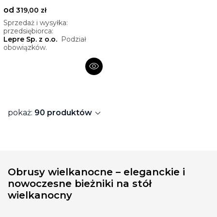
od
319,00 zł
Sprzedaż i wysyłka:
przedsiębiorca:
Lepre Sp. z o.o.
Podział
obowiązków.
visibility
expand_more
pokaż:
90 produktów
Obrusy wielkanocne – eleganckie i
nowoczesne bieżniki na stół
wielkanocny