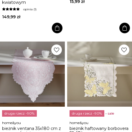
15,99 zł
kwiatowym
opinia (1)
149,99 zł
shopping_bag
shopping_bag
favorite
favorite
druga rzecz -90%
druga rzecz -90%
sale
home&you
home&you
bieżnik ventana 35x180 cm z
bieżnik haftowany borbovera