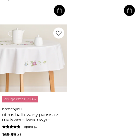
shopping_bag
shopping_bag
favorite
druga rzecz -90%
home&you
obrus haftowany pansisa z
motywem kwiatowym
opinii (6)
169,99 zł