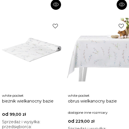
visibility
visibility
favorite
favorite
white pocket
white pocket
bieżnik wielkanocny bazie
obrus wielkanocny bazie
dostępne inne rozmiary
od
99,00 zł
od
229,00 zł
Sprzedaż i wysyłka:
przedsiębiorca:
Sprzedaż i wysyłka: