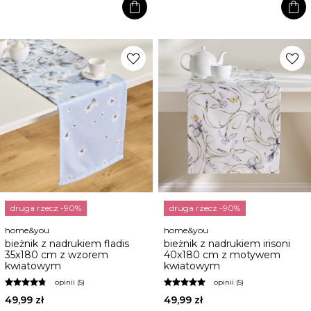
shopping_bag
shopping_bag
favorite
favorite
druga rzecz -90%
druga rzecz -90%
home&you
home&you
bieżnik z nadrukiem fladis
bieżnik z nadrukiem irisoni
35x180 cm z wzorem
40x180 cm z motywem
kwiatowym
kwiatowym
opinii (5)
opinii (5)
49,99 zł
49,99 zł