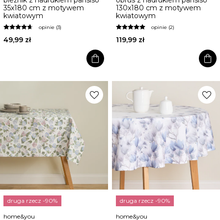
35x180 cm z motywem
130x180 cm z motywem
kwiatowym
kwiatowym
opinie (3)
opinie (2)
49,99 zł
119,99 zł
shopping_bag
shopping_bag
favorite
favorite
druga rzecz -90%
druga rzecz -90%
home&you
home&you