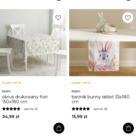
favorite
favorite
super cena
super cena
essex
essex
obrus drukowany fiori
bieżnik bunny rabbit 35x180
150x180 cm
cm
opinia (1)
opinie (3)
34,99 zł
15,99 zł
shopping_bag
shopping_bag