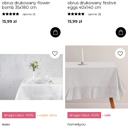
obrus drukowany flower
obrus drukowany festive
bomb 35x180 cm
eggs 40x140 cm
opinia (1)
opinie (3)
15,99 zł
15,99 zł
shopping_bag
shopping_bag
favorite
favorite
druga rzecz -90%
super cena
druga rzecz -90%
sale
essex
home&you