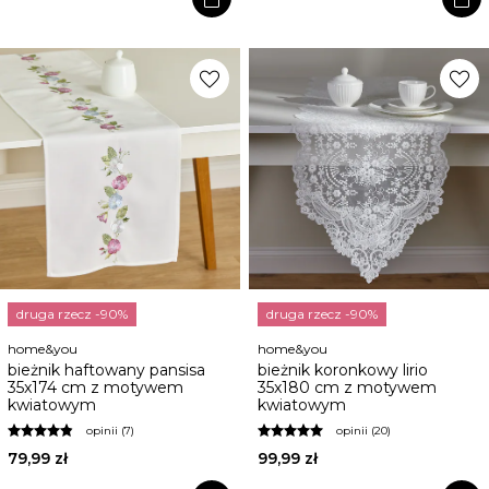
favorite
favorite
druga rzecz -90%
druga rzecz -90%
home&you
home&you
bieżnik haftowany pansisa
bieżnik koronkowy lirio
35x174 cm z motywem
35x180 cm z motywem
kwiatowym
kwiatowym
opinii (7)
opinii (20)
79,99 zł
99,99 zł