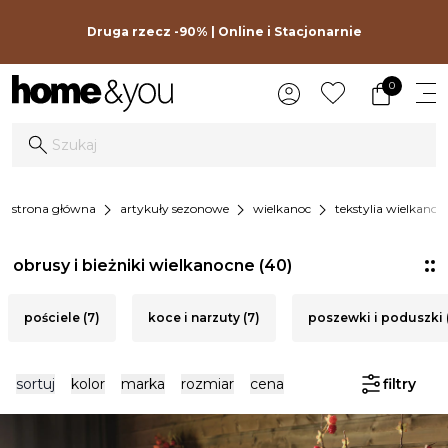
Druga rzecz -90% | Online i Stacjonarnie
0
chevron_right
chevron_right
chevron_right
strona główna
artykuły sezonowe
wielkanoc
tekstylia wielkanoc
obrusy i bieżniki wielkanocne
(40)
pościele (7)
koce i narzuty (7)
poszewki i poduszki (
sortuj
kolor
marka
rozmiar
cena
filtry