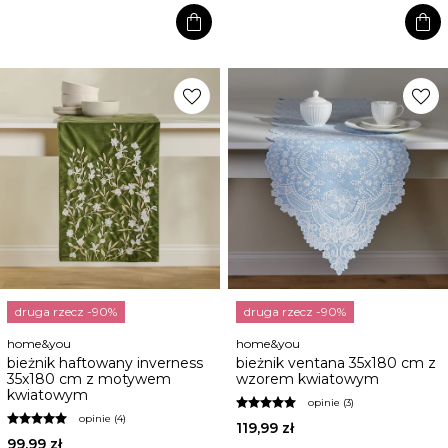
shopping_bag
shopping_bag
favorite
favorite
druga rzecz -90%
druga rzecz -90%
home&you
home&you
bieżnik haftowany inverness
bieżnik ventana 35x180 cm z
35x180 cm z motywem
wzorem kwiatowym
kwiatowym
opinie (3)
opinie (4)
119,99 zł
99,99 zł