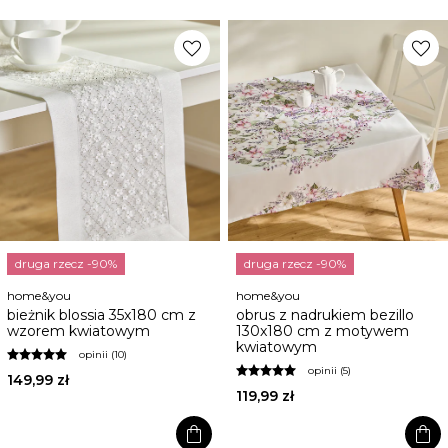
favorite
favorite
druga rzecz -90%
druga rzecz -90%
home&you
home&you
bieżnik blossia 35x180 cm z
obrus z nadrukiem bezillo
wzorem kwiatowym
130x180 cm z motywem
kwiatowym
opinii (10)
opinii (5)
149,99 zł
119,99 zł
shopping_bag
shopping_bag