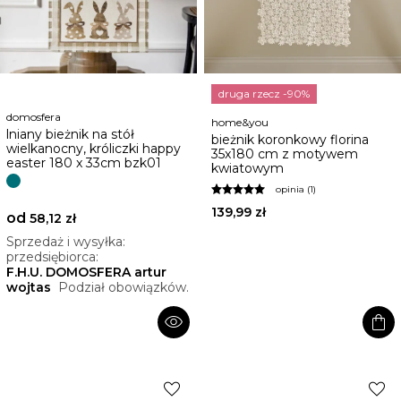
druga rzecz -90%
domosfera
home&you
lniany bieżnik na stół
bieżnik koronkowy florina
wielkanocny, króliczki happy
35x180 cm z motywem
easter 180 x 33cm bzk01
kwiatowym
opinia (1)
139,99 zł
od
58,12 zł
Sprzedaż i wysyłka:
przedsiębiorca:
F.H.U. DOMOSFERA artur
wojtas
Podział obowiązków.
visibility
shopping_bag
favorite
favorite