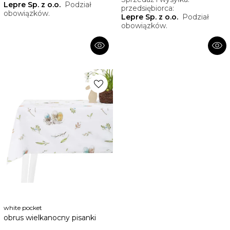
Lepre Sp. z o.o.
Podział
przedsiębiorca:
obowiązków.
Lepre Sp. z o.o.
Podział
obowiązków.
visibility
visibility
favorite
white pocket
obrus wielkanocny pisanki