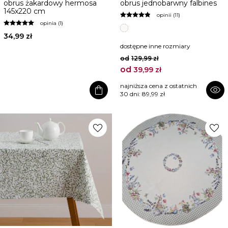
obrus żakardowy hermosa
obrus jednobarwny falbines
145x220 cm
opinii (11)
opinia (1)
34,99 zł
dostępne inne rozmiary
od
129,99 zł
od
39,99 zł
najniższa cena z ostatnich
shopping_bag
visibility
30 dni:
89,99 zł
favorite
favorite