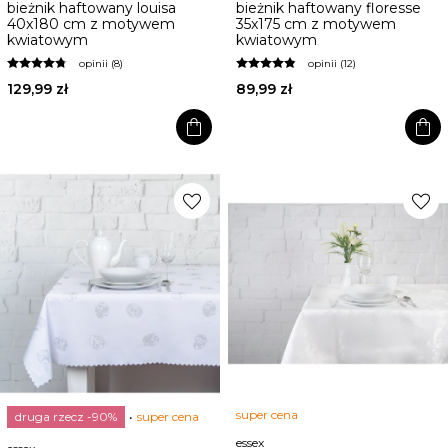
bieżnik haftowany louisa
bieżnik haftowany floresse
40x180 cm z motywem
35x175 cm z motywem
kwiatowym
kwiatowym
opinii (8)
opinii (12)
129,99 zł
89,99 zł
shopping_bag
shopping_bag
favorite
favorite
super cena
druga rzecz -90%
super cena
essex