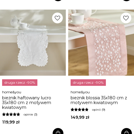
favorite
favorite
druga rzecz -90%
druga rzecz -90%
home&you
home&you
bieżnik haftowany lucro
bieżnik blossia 35x180 cm z
35x180 cm z motywem
motywem kwiatowym
kwiatowym
opinii (9)
opinie (3)
149,99 zł
119,99 zł
shopping_bag
shopping_bag