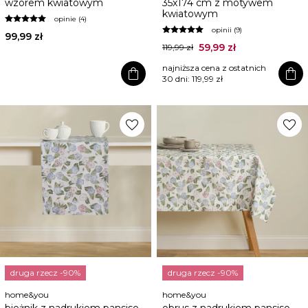
wzorem kwiatowym
35x174 cm z motywem
kwiatowym
opinie (4)
opinii (9)
99,99 zł
59,99 zł
119,99 zł
najniższa cena z ostatnich
shopping_bag
shopping_bag
30 dni:
119,99 zł
favorite
favorite
druga rzecz -90%
druga rzecz -90%
home&you
home&you
bieżnik z nadrukiem pansiso
obrus z nadrukiem pansiso