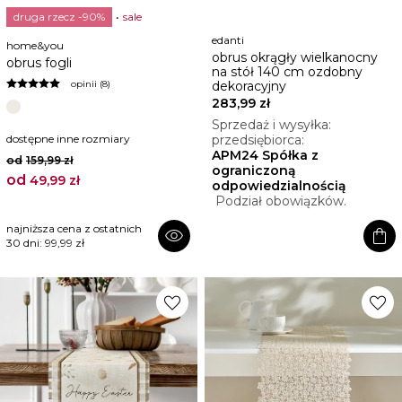
druga rzecz -90%
sale
edanti
home&you
obrus okrągły wielkanocny
obrus fogli
na stół 140 cm ozdobny
opinii (8)
dekoracyjny
283,99 zł
Sprzedaż i wysyłka:
dostępne inne rozmiary
przedsiębiorca:
APM24 Spółka z
od
159,99 zł
ograniczoną
od
49,99 zł
odpowiedzialnością
Podział obowiązków.
najniższa cena z ostatnich
visibility
shopping_bag
30 dni:
99,99 zł
favorite
favorite