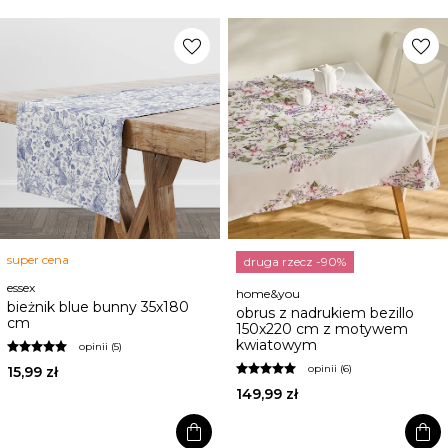
favorite
favorite
super cena
druga rzecz -90%
essex
home&you
bieżnik blue bunny 35x180
obrus z nadrukiem bezillo
cm
150x220 cm z motywem
kwiatowym
opinii (5)
opinii (6)
15,99 zł
149,99 zł
shopping_bag
shopping_bag