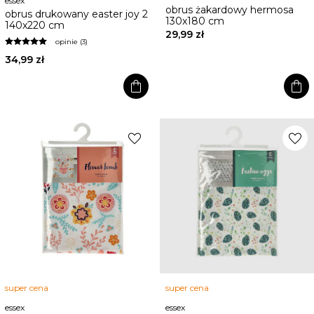
essex
obrus żakardowy hermosa
obrus drukowany easter joy 2
130x180 cm
140x220 cm
29,99 zł
opinie (3)
34,99 zł
shopping_bag
shopping_bag
favorite
favorite
super cena
super cena
essex
essex