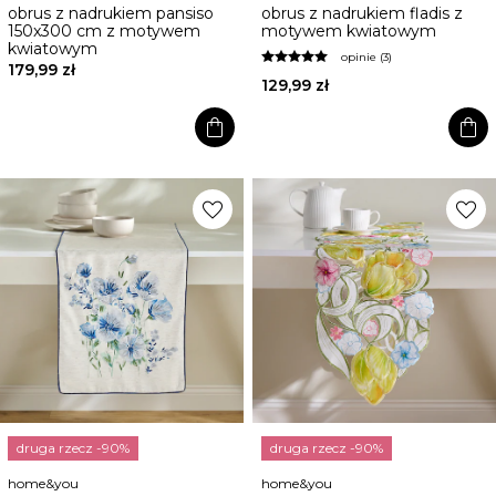
obrus z nadrukiem pansiso
obrus z nadrukiem fladis z
150x300 cm z motywem
motywem kwiatowym
kwiatowym
opinie (3)
179,99 zł
129,99 zł
shopping_bag
shopping_bag
favorite
favorite
druga rzecz -90%
druga rzecz -90%
home&you
home&you