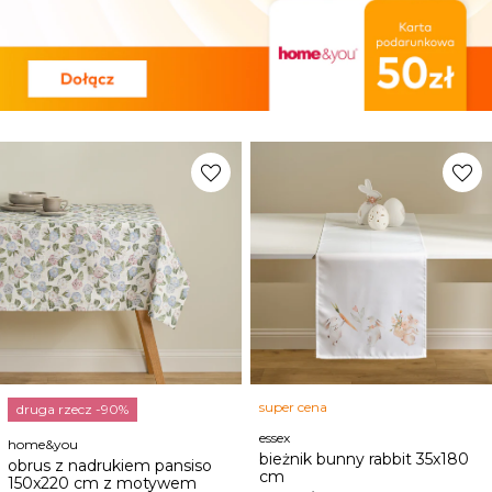
favorite
favorite
super cena
druga rzecz -90%
essex
home&you
bieżnik bunny rabbit 35x180
obrus z nadrukiem pansiso
cm
150x220 cm z motywem