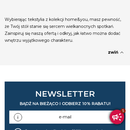
Wybierając tekstylia z kolekcji home&you, masz pewność,
że Twój stół stanie się sercem wielkanocnych spotkań.
Zainspiruj się naszą ofertą i odkryj, jak łatwo można dodać
wnętrzu wyjątkowego charakteru.
expand_less
zwiń
NEWSLETTER
BĄDŹ NA BIEŻĄCO I ODBIERZ 10% RABATU!
e-mail