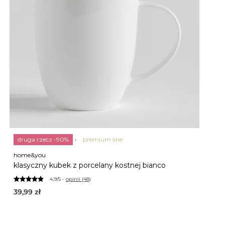
druga rzecz -90%
premium line
home&you
klasyczny kubek z porcelany kostnej bianco
4,9/5 -
opinii (48)
39,99
zł