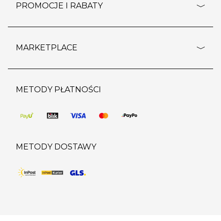
dostawy i płatność
PROMOCJE I RABATY
polityka prywatności
polityka zwrotu towaru
kontakt
strefa okazji
reklamacje
blog
outlet
MARKETPLACE
wypis z subskrypcji
jakość i bezpieczeństwo
karta klienta
regulamin sklepu
o marketplace
karta podarunkowa
pozostałe regulaminy
strefa marek
METODY PŁATNOŚCI
regulaminy promocji
produkty
pomoc dla sprzedawców
METODY DOSTAWY