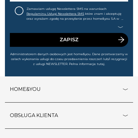
Zamawiam usługę Newslettera SMS na warunkach
Regulaminu Usługi Newslettera SMS
które znam i akceptuję
oraz wyrażam zgodę na przesyłanie przez home&you S.A w
Gdańsku (KRS: 0000015349) na mój nr telefonu informacji
handlowej (m.in. o nowościach, ofertach, promocjach,
wyprzedażach). Wiem, że mogę tę zgodę w każdej chwili
cofnąć.
ZAPISZ
Administratorem danych osobowych jest home&you. Dane przetwarzamy w
celach wykonania usługi do czasu przedawnienia roszczeń lub/i rezygnacji
z usługi NEWSLETTER. Pełna informacja:
tutaj
.
HOME&YOU
adresy sklepów
o firmie
OBSŁUGA KLIENTA
rozporządzenie RODO
pomoc - najczęstsze pytania
ustawienia cookies