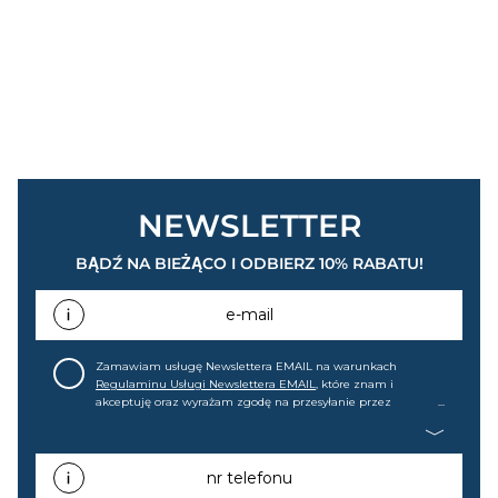
NEWSLETTER
BĄDŹ NA BIEŻĄCO I ODBIERZ 10% RABATU!
e-mail
Zamawiam usługę Newslettera EMAIL na warunkach
Regulaminu Usługi Newslettera EMAIL
, które znam i
akceptuję oraz wyrażam zgodę na przesyłanie przez
home&you S.A w Gdańsku (KRS: 0000015349) na mój adres e-
mail informacji handlowej (m.in. o nowościach, ofertach,
promocjach, wyprzedażach). Wiem, że mogę tę zgodę w
każdej chwili cofnąć.
nr telefonu