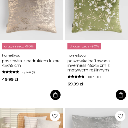
druga rzecz -90%
druga rzecz -90%
home&you
home&you
poszewka z nadrukiem luxora
poszewka haftowana
45x45 cm
inverness 45x45 cm z
motywem roślinnym
opinii (5)
opinii (11)
49,99 zł
69,99 zł
shopping_bag
shopping_bag
favorite
favorite