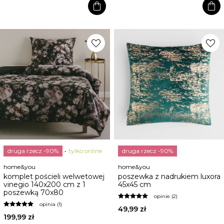
shopping_bag
shopping_bag
favorite
favorite
druga rzecz -90%
tylko online
druga rzecz -90%
home&you
home&you
komplet pościeli welwetowej
poszewka z nadrukiem luxora
vinegio 140x200 cm z 1
45x45 cm
poszewką 70x80
opinie (2)
opinia (1)
49,99 zł
199,99 zł