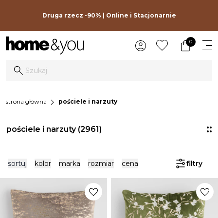
Druga rzecz -90% | Online i Stacjonarnie
0
chevron_right
strona główna
pościele i narzuty
pościele i narzuty
(2961)
sortuj
kolor
marka
rozmiar
cena
filtry
favorite
favorite