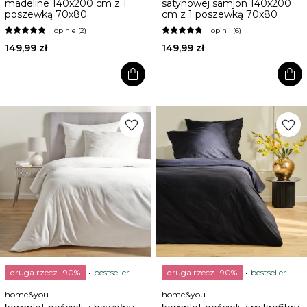
madeline 140x200 cm z 1
satynowej samjon 140x200
poszewką 70x80
cm z 1 poszewką 70x80
opinie (2)
opinii (6)
149,99 zł
149,99 zł
shopping_bag
shopping_bag
favorite
favorite
druga rzecz -90%
bestseller
druga rzecz -90%
bestseller
home&you
home&you