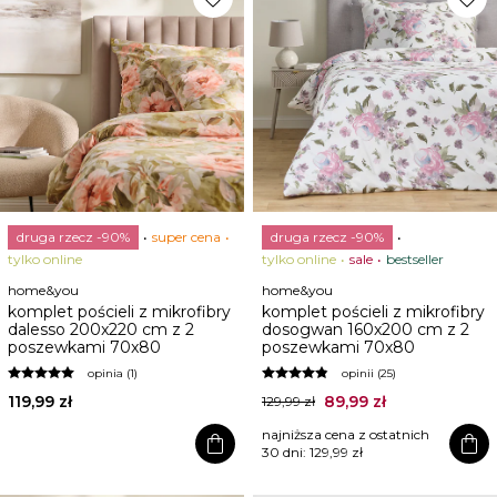
druga rzecz -90%
super cena
druga rzecz -90%
tylko online
tylko online
sale
bestseller
home&you
home&you
komplet pościeli z mikrofibry
komplet pościeli z mikrofibry
dalesso 200x220 cm z 2
dosogwan 160x200 cm z 2
poszewkami 70x80
poszewkami 70x80
opinia (1)
opinii (25)
119,99 zł
89,99 zł
129,99 zł
najniższa cena z ostatnich
shopping_bag
shopping_bag
30 dni:
129,99 zł