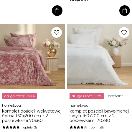
shopping_bag
shopping_bag
favorite
favorite
druga rzecz -90%
druga rzecz -90%
bestseller
home&you
home&you
komplet pościeli welwetowej
komplet pościeli bawełnianej
florcia 160x200 cm z 2
ladyla 160x200 cm z 2
poszewkami 70x80
poszewkami 70x80
opinie (3)
opinii (6)