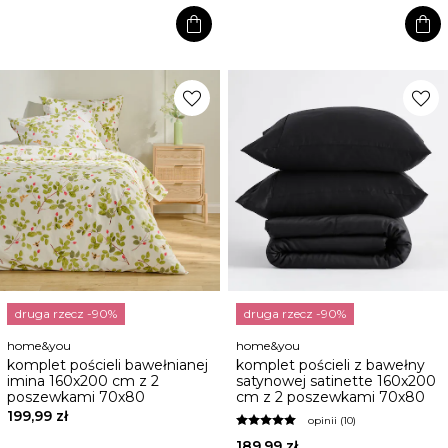
shopping_bag
shopping_bag
favorite
favorite
druga rzecz -90%
druga rzecz -90%
home&you
home&you
komplet pościeli bawełnianej
komplet pościeli z bawełny
imina 160x200 cm z 2
satynowej satinette 160x200
poszewkami 70x80
cm z 2 poszewkami 70x80
199,99 zł
opinii (10)
189,99 zł