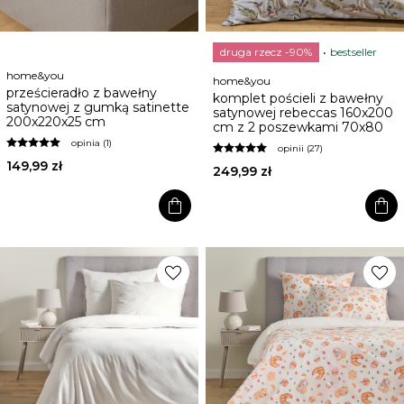
druga rzecz -90%
bestseller
home&you
home&you
prześcieradło z bawełny
komplet pościeli z bawełny
satynowej z gumką satinette
satynowej rebeccas 160x200
200x220x25 cm
cm z 2 poszewkami 70x80
opinia (1)
opinii (27)
149,99 zł
249,99 zł
shopping_bag
shopping_bag
favorite
favorite