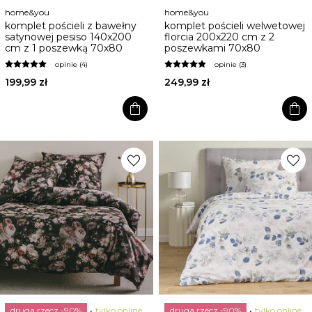
home&you
home&you
komplet pościeli z bawełny
komplet pościeli welwetowej
satynowej pesiso 140x200
florcia 200x220 cm z 2
cm z 1 poszewką 70x80
poszewkami 70x80
opinie (4)
opinie (3)
199,99 zł
249,99 zł
shopping_bag
shopping_bag
favorite
favorite
druga rzecz -90%
tylko online
druga rzecz -90%
tylko online