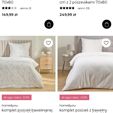
70x80
cm z 2 poszewkami 70x80
opinia (1)
opinii (13)
149,99 zł
249,99 zł
shopping_bag
shopping_bag
favorite
favorite
druga rzecz -90%
druga rzecz -90%
home&you
home&you
komplet pościeli bawełnianej
komplet pościeli z bawełny