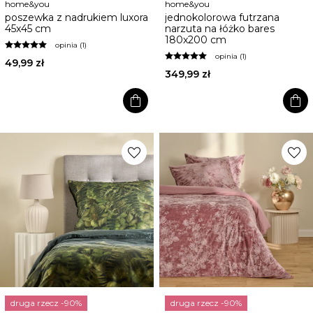
home&you
home&you
poszewka z nadrukiem luxora
jednokolorowa futrzana
45x45 cm
narzuta na łóżko bares
180x200 cm
opinia (1)
opinia (1)
49,99 zł
349,99 zł
shopping_bag
shopping_bag
favorite
favorite
druga rzecz -90%
druga rzecz -90%