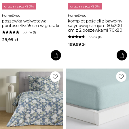
druga rzecz -90%
druga rzecz -90%
home&you
home&you
poszewka welwetowa
komplet pościeli z bawełny
pontoso 45x45 cm w groszki
satynowej samjon 160x200
cm z 2 poszewkami 70x80
opinie (3)
opinii (14)
29,99 zł
199,99 zł
shopping_bag
shopping_bag
favorite
favorite