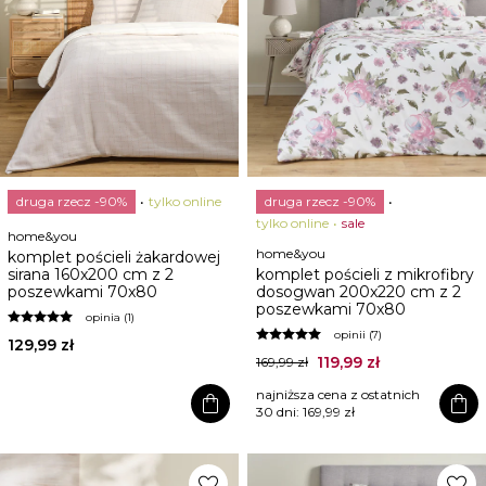
druga rzecz -90%
tylko online
druga rzecz -90%
tylko online
sale
home&you
home&you
komplet pościeli żakardowej
sirana 160x200 cm z 2
komplet pościeli z mikrofibry
poszewkami 70x80
dosogwan 200x220 cm z 2
poszewkami 70x80
opinia (1)
opinii (7)
129,99 zł
119,99 zł
169,99 zł
najniższa cena z ostatnich
shopping_bag
shopping_bag
30 dni:
169,99 zł
favorite
favorite