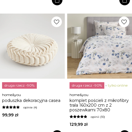
favorite
favorite
druga rzecz -90%
druga rzecz -90%
tylko online
home&you
home&you
poduszka dekoracyjna casea
komplet pościeli z mikrofibry
trala 160x200 cm z 2
opinie (4)
poszewkami 70x80
99,99 zł
opinii (10)
129,99 zł