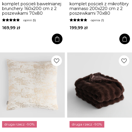
komplet pościeli bawełnianej
komplet pościeli z mikrofibry
brunchery 160x200 cm z 2
marinaso 200x220 cm z 2
poszewkami 70x80
poszewkami 70x80
opinii (5)
opinia (1)
169,99 zł
199,99 zł
shopping_bag
shopping_bag
favorite
favorite
druga rzecz -90%
druga rzecz -90%