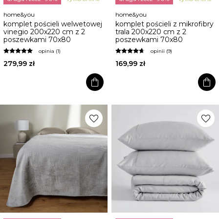
home&you
home&you
komplet pościeli welwetowej
komplet pościeli z mikrofibry
vinegio 200x220 cm z 2
trala 200x220 cm z 2
poszewkami 70x80
poszewkami 70x80
opinia (1)
opinii (9)
279,99 zł
169,99 zł
shopping_bag
shopping_bag
favorite
favorite