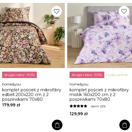
favorite
favorite
druga rzecz -90%
druga rzecz -90%
tylko online
home&you
home&you
komplet pościeli z mikrofibry
komplet pościeli z mikrofibry
edbell 200x220 cm z 2
mistik 160x200 cm z 2
poszewkami 70x80
poszewkami 70x80
179,99 zł
opinii (20)
129,99 zł
shopping_bag
shopping_bag