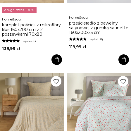
druga rzecz -90%
home&you
home&you
prześcieradło z bawełny
komplet pościeli z mikrofibry
satynowej z gumką satinette
lilos 160x200 cm z 2
160x200x25 cm
poszewkami 70x80
opinii (8)
opinie (3)
119,99 zł
139,99 zł
shopping_bag
shopping_bag
favorite
favorite