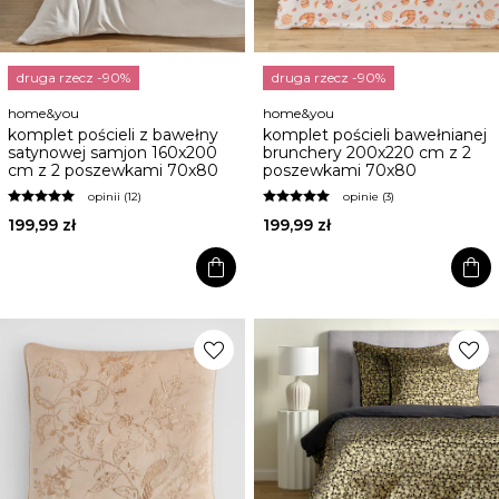
druga rzecz -90%
druga rzecz -90%
home&you
home&you
komplet pościeli z bawełny
komplet pościeli bawełnianej
satynowej samjon 160x200
brunchery 200x220 cm z 2
cm z 2 poszewkami 70x80
poszewkami 70x80
opinii (12)
opinie (3)
199,99 zł
199,99 zł
shopping_bag
shopping_bag
favorite
favorite