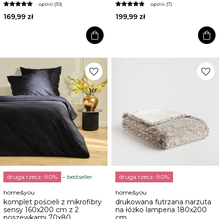
opinii (10)
opinii (7)
169,99 zł
199,99 zł
shopping_bag
shopping_bag
favorite
favorite
druga rzecz -90%
bestseller
druga rzecz -90%
home&you
home&you
komplet pościeli z mikrofibry
drukowana futrzana narzuta
sensy 160x200 cm z 2
na łóżko lamperia 180x200
poszewkami 70x80
cm