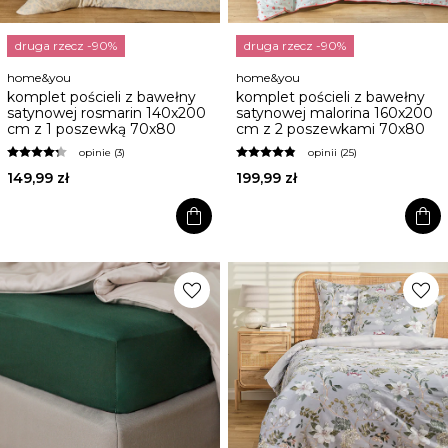
druga rzecz -90%
druga rzecz -90%
home&you
home&you
komplet pościeli z bawełny
komplet pościeli z bawełny
satynowej rosmarin 140x200
satynowej malorina 160x200
cm z 1 poszewką 70x80
cm z 2 poszewkami 70x80
opinie (3)
opinii (25)
149,99 zł
199,99 zł
shopping_bag
shopping_bag
favorite
favorite