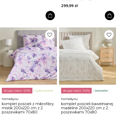
299,99 zł
shopping_bag
shopping_bag
favorite
favorite
druga rzecz -90%
tylko online
druga rzecz -90%
bestseller
home&you
home&you
komplet pościeli z mikrofibry
komplet pościeli bawełnianej
mistik 200x220 cm z 2
madeline 200x220 cm z 2
poszewkami 70x80
poszewkami 70x80