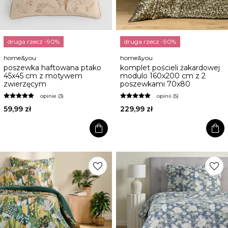
druga rzecz -90%
druga rzecz -90%
home&you
home&you
poszewka haftowana ptako
komplet pościeli żakardowej
45x45 cm z motywem
modulo 160x200 cm z 2
zwierzęcym
poszewkami 70x80
opinie (3)
opinii (5)
59,99 zł
229,99 zł
shopping_bag
shopping_bag
favorite
favorite