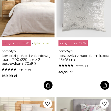
druga rzecz -90%
tylko online
druga rzecz -90%
home&you
home&you
komplet pościeli żakardowej
poszewka z nadrukiem luxora
sirana 200x220 cm z 2
45x45 cm
poszewkami 70x80
opinie (4)
opinie (3)
49,99 zł
169,99 zł
shopping_bag
shopping_bag
favorite
favorite