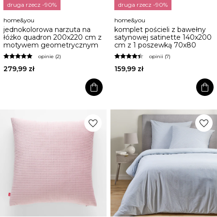
druga rzecz -90%
druga rzecz -90%
home&you
home&you
jednokolorowa narzuta na
komplet pościeli z bawełny
łóżko quadron 200x220 cm z
satynowej satinette 140x200
motywem geometrycznym
cm z 1 poszewką 70x80
opinie (2)
opinii (7)
279,99 zł
159,99 zł
shopping_bag
shopping_bag
favorite
favorite