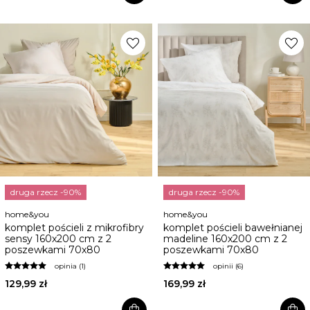
favorite
favorite
druga rzecz -90%
druga rzecz -90%
home&you
home&you
komplet pościeli z mikrofibry
komplet pościeli bawełnianej
sensy 160x200 cm z 2
madeline 160x200 cm z 2
poszewkami 70x80
poszewkami 70x80
opinia (1)
opinii (6)
129,99 zł
169,99 zł
shopping_bag
shopping_bag