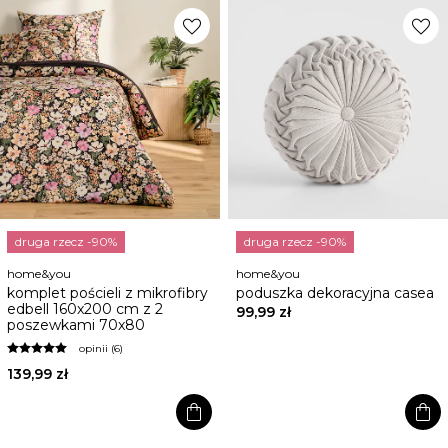
favorite
favorite
druga rzecz -90%
druga rzecz -90%
home&you
home&you
komplet pościeli z mikrofibry
poduszka dekoracyjna casea
edbell 160x200 cm z 2
99,99 zł
poszewkami 70x80
opinii (6)
139,99 zł
shopping_bag
shopping_bag