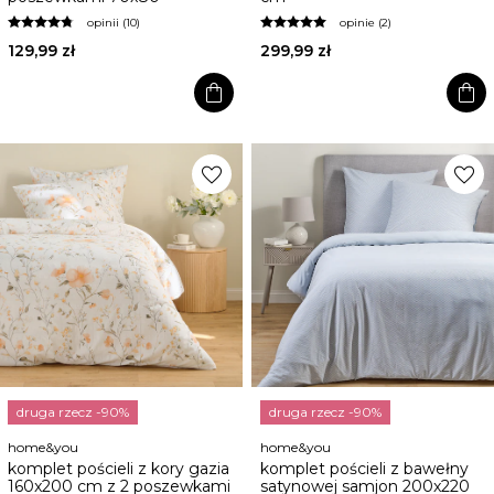
opinii (10)
opinie (2)
129,99 zł
299,99 zł
shopping_bag
shopping_bag
favorite
favorite
druga rzecz -90%
druga rzecz -90%
home&you
home&you
komplet pościeli z kory gazia
komplet pościeli z bawełny
160x200 cm z 2 poszewkami
satynowej samjon 200x220