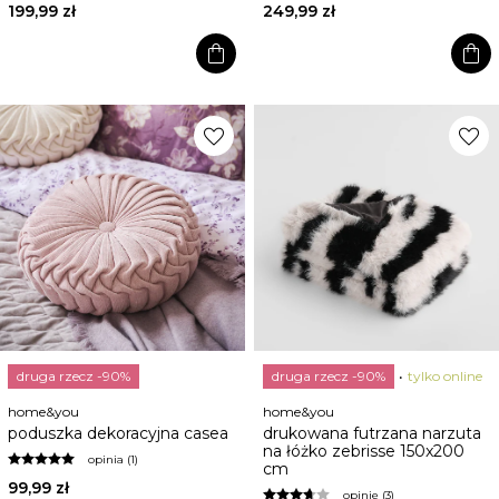
199,99 zł
249,99 zł
shopping_bag
shopping_bag
favorite
favorite
druga rzecz -90%
druga rzecz -90%
tylko online
home&you
home&you
poduszka dekoracyjna casea
drukowana futrzana narzuta
na łóżko zebrisse 150x200
opinia (1)
cm
99,99 zł
opinie (3)