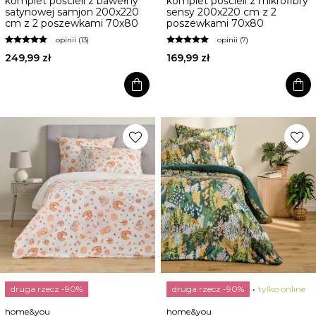
komplet pościeli z bawełny
komplet pościeli z mikrofibry
satynowej samjon 200x220
sensy 200x220 cm z 2
cm z 2 poszewkami 70x80
poszewkami 70x80
opinii (13)
opinii (7)
249,99 zł
169,99 zł
shopping_bag
shopping_bag
favorite
favorite
druga rzecz -90%
druga rzecz -90%
tylko online
home&you
home&you