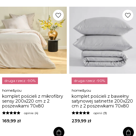
favorite
favorite
druga rzecz -90%
druga rzecz -90%
home&you
home&you
komplet pościeli z mikrofibry
komplet pościeli z bawełny
sensy 200x220 cm z 2
satynowej satinette 200x220
poszewkami 70x80
cm z 2 poszewkami 70x80
opinie (4)
opinii (9)
169,99 zł
239,99 zł
shopping_bag
shopping_bag