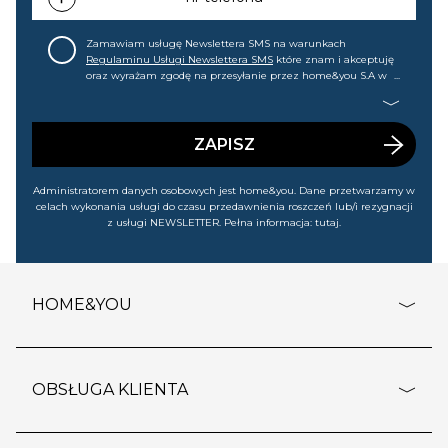
Zamawiam usługę Newslettera SMS na warunkach
Regulaminu Usługi Newslettera SMS
które znam i akceptuję
oraz wyrażam zgodę na przesyłanie przez home&you S.A w
Gdańsku (KRS: 0000015349) na mój nr telefonu informacji
handlowej (m.in. o nowościach, ofertach, promocjach,
wyprzedażach). Wiem, że mogę tę zgodę w każdej chwili
cofnąć.
ZAPISZ
Administratorem danych osobowych jest home&you. Dane przetwarzamy w
celach wykonania usługi do czasu przedawnienia roszczeń lub/i rezygnacji
z usługi NEWSLETTER. Pełna informacja:
tutaj
.
HOME&YOU
adresy sklepów
o firmie
OBSŁUGA KLIENTA
rozporządzenie RODO
pomoc - najczęstsze pytania