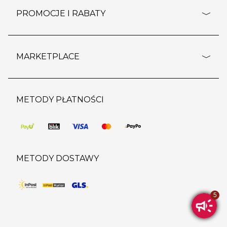
ustawienia cookies
dostawy i płatność
PROMOCJE I RABATY
polityka prywatności
polityka zwrotu towaru
kontakt
strefa okazji
reklamacje
blog
outlet
MARKETPLACE
wypis z subskrypcji
jakość i bezpieczeństwo
karta klienta
regulamin sklepu
o marketplace
karta podarunkowa
pozostałe regulaminy
strefa marek
METODY PŁATNOŚCI
regulaminy promocji
produkty
pomoc dla sprzedawców
METODY DOSTAWY