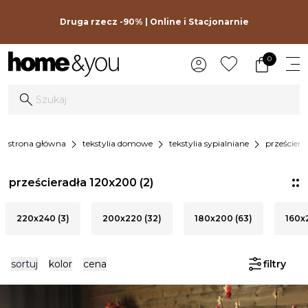
Druga rzecz -90% | Online i Stacjonarnie
0
chevron_right
chevron_right
chevron_right
strona główna
tekstylia domowe
tekstylia sypialniane
prześciera
prześcieradła 120x200
(2)
220x240 (3)
200x220 (32)
180x200 (63)
160x2
sortuj
kolor
cena
filtry