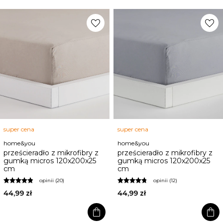
favorite
favorite
super cena
super cena
home&you
home&you
prześcieradło z mikrofibry z
prześcieradło z mikrofibry z
gumką micros 120x200x25
gumką micros 120x200x25
cm
cm
opinii (20)
opinii (12)
44,99 zł
44,99 zł
shopping_bag
shopping_bag