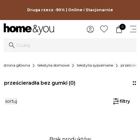
Druga rzecz -90% | Online i Stacjonarnie
0
chevron_right
chevron_right
chevron_right
strona główna
tekstylia domowe
tekstylia sypialniane
prześciera
prześcieradła bez gumki
(0)
sortuj
filtry
Brak produktów