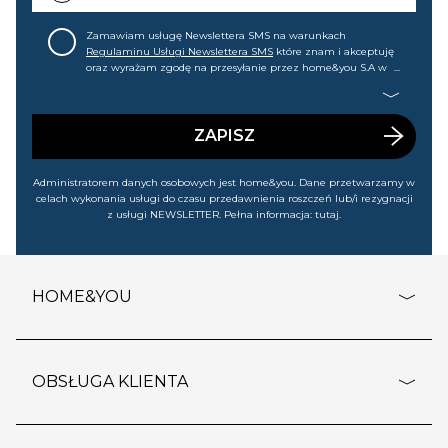
Zamawiam usługę Newslettera SMS na warunkach
Regulaminu Usługi Newslettera SMS
które znam i akceptuję
oraz wyrażam zgodę na przesyłanie przez home&you S.A w
Gdańsku (KRS: 0000015349) na mój nr telefonu informacji
handlowej (m.in. o nowościach, ofertach, promocjach,
wyprzedażach). Wiem, że mogę tę zgodę w każdej chwili
cofnąć.
ZAPISZ
Administratorem danych osobowych jest home&you. Dane przetwarzamy w
celach wykonania usługi do czasu przedawnienia roszczeń lub/i rezygnacji
z usługi NEWSLETTER. Pełna informacja:
tutaj
.
HOME&YOU
adresy sklepów
o firmie
OBSŁUGA KLIENTA
rozporządzenie RODO
pomoc - najczęstsze pytania
ustawienia cookies