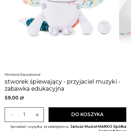
Miniland Educational
stworek śpiewający - przyjaciel muzyki -
zabawka edukacyjna
59,00 zł
remove
add
DO KOSZYKA
Sprzedaż i wysyłka: przedsiębiorca:
Janusz Musioł MARKO Spółka