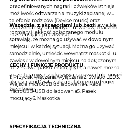
predefiniowanych nagrań i dźwięków istnieje
możliwość odtwarzania muzyki zapisanej w
telefonie rodziców (Device music) oraz
Wszędzie, z akcesoriami lub bez
Niewielkie
tworzenia listy ulubionych utworów, znacznie
rozmiary i lekkość odłączanego modułu
rozszerzającej możliwości.
sprawiają, że można go używać w dowolnym
miejscu i w każdej sytuacji. Można go używać
samodzielnie, umieścić wewnątrz maskotki lub
zawiesić w dowolnym miejscu na dołączonym
CECHY I FUNKCJE PRODUKTU
do zestawu pasku mocującym, a nawet można
go zintegrować z pluszową zabawką lub innymi
1. Przycisk włączania/wyłączania2. Światło LED3.
akcesoriami.Działa z akumulatorem o długiej
Wejście microUSB do ładowania4. Kabel
żywotności.
microUSB-USB do ładowania5. Pasek
mocujący6. Maskotka
SPECYFIKACJA TECHNICZNA