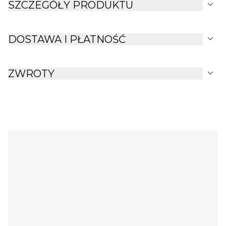
expand_more
SZCZEGÓŁY PRODUKTU
expand_more
DOSTAWA I PŁATNOŚĆ
expand_more
ZWROTY