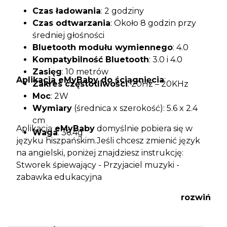
Czas ładowania
: 2 godziny
Czas odtwarzania
: Około 8 godzin przy
średniej głośności
Bluetooth modułu wymiennego
: 4.0
Kompatybilność Bluetooth
: 3.0 i 4.0
Zasięg
: 10 metrów
Aplikacja eMyBaby do ściągnięcia
:
Zakres częstotliwości
: 20Hz – 20KHz
Moc
: 2W
Wymiary
(średnica x szerokość): 5.6 x 2.4
cm
Aplikacja
eMyBaby
domyślnie pobiera się w
Waga
: 36.4g
języku hiszpańskim.Jeśli chcesz zmienić język
na angielski, poniżej znajdziesz instrukcję:
Stworek śpiewający - Przyjaciel muzyki -
zabawka edukacyjna
rozwiń