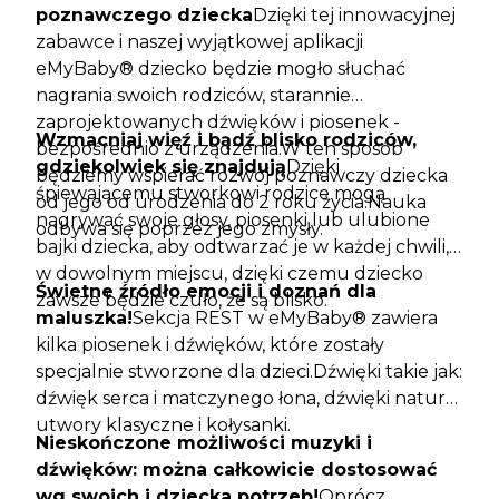
poznawczego dziecka
Dzięki tej innowacyjnej
zabawce i naszej wyjątkowej aplikacji
eMyBaby® dziecko będzie mogło słuchać
nagrania swoich rodziców, starannie
zaprojektowanych dźwięków i piosenek -
Wzmacniaj więź i bądź blisko rodziców,
bezpośrednio z urządzenia.W ten sposób
gdziekolwiek się znajdują
Dzięki
będziemy wspierać rozwój poznawczy dziecka
śpiewającemu stworkowi rodzice mogą
od jego od urodzenia do 2 roku życia.Nauka
nagrywać swoje głosy, piosenki lub ulubione
odbywa się poprzez jego zmysły.
bajki dziecka, aby odtwarzać je w każdej chwili,
w dowolnym miejscu, dzięki czemu dziecko
Świetne źródło emocji i doznań dla
zawsze będzie czuło, że są blisko.
maluszka!
Sekcja REST w eMyBaby® zawiera
kilka piosenek i dźwięków, które zostały
specjalnie stworzone dla dzieci.Dźwięki takie jak:
dźwięk serca i matczynego łona, dźwięki natury,
utwory klasyczne i kołysanki.
Nieskończone możliwości muzyki i
dźwięków: można całkowicie dostosować
wg swoich i dziecka potrzeb!
Oprócz