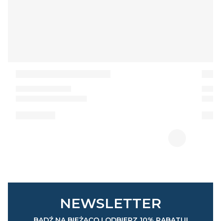
NEWSLETTER
BĄDŹ NA BIEŻĄCO I ODBIERZ 10% RABATU!