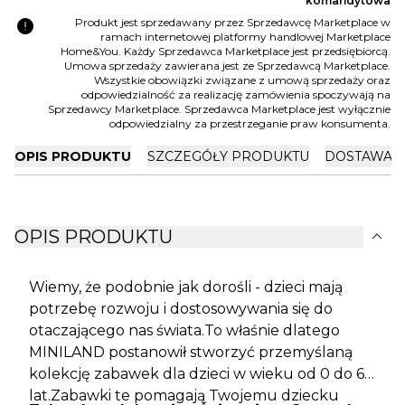
komandytowa
error
Produkt jest sprzedawany przez Sprzedawcę Marketplace w
ramach internetowej platformy handlowej Marketplace
Home&You. Każdy Sprzedawca Marketplace jest przedsiębiorcą.
Umowa sprzedaży zawierana jest ze Sprzedawcą Marketplace.
Wszystkie obowiązki związane z umową sprzedaży oraz
odpowiedzialność za realizację zamówienia spoczywają na
Sprzedawcy Marketplace. Sprzedawca Marketplace jest wyłącznie
odpowiedzialny za przestrzeganie praw konsumenta.
OPIS PRODUKTU
SZCZEGÓŁY PRODUKTU
DOSTAWA I
expand_more
OPIS PRODUKTU
Wiemy, że podobnie jak dorośli - dzieci mają
potrzebę rozwoju i dostosowywania się do
otaczającego nas świata.To właśnie dlatego
MINILAND postanowił stworzyć przemyślaną
kolekcję zabawek dla dzieci w wieku od 0 do 6
lat.Zabawki te pomagają Twojemu dziecku