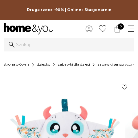
Druga rzecz -90% | Online i Stacjonarnie
0
chevron_right
chevron_right
chevron_right
chev
strona główna
dziecko
zabawki dla dzieci
zabawki sensoryczne
favorite