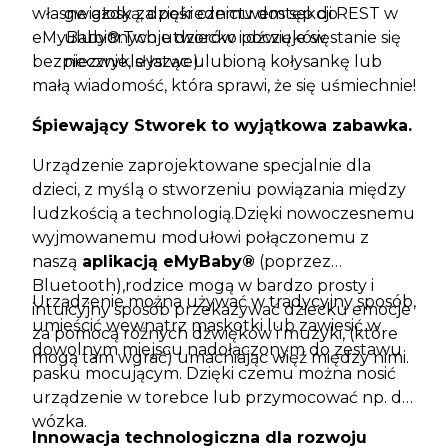
własne głosy za pośrednictwem sekcji REST w
gwiazdką, dzięki czemu dostęp do
eMyBaby®.Twoje dziecko poczuje się
ulubionych utworów i dźwięków stanie się
bezpiecznie, słysząc ulubioną kołysankę lub
niezwykle łatwe).
małą wiadomość, która sprawi, że się uśmiechnie!
Śpiewający Stworek to wyjątkowa zabawka.
Urządzenie zaprojektowane specjalnie dla
dzieci, z myślą o stworzeniu powiązania między
ludzkością a technologią.Dzięki nowoczesnemu
wyjmowanemu modułowi połączonemu z
naszą
aplikacją eMyBaby®
(poprzez
Bluetooth),rodzice mogą w bardzo prosty i
Urządzenie można używać w tradycyjny sposób,
intuicyjny sposób przekazywać dziecku emocje
umieścić wewnątrz maskotki lub zawiesić w
za pomocą różnych dźwięków i muzyki, (które
dowolnym miejscu nadołączonym do zestawu
mogą tam wgrać) umacniając więź między nimi.
pasku mocującym. Dzięki czemu można nosić
urządzenie w torebce lub przymocować np. do
wózka.
Innowacja technologiczna dla rozwoju