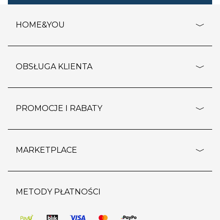
HOME&YOU
adresy sklepów
o firmie
OBSŁUGA KLIENTA
rozporządzenie RODO
pomoc - najczęstsze pytania
ustawienia cookies
dostawy i płatność
PROMOCJE I RABATY
polityka prywatności
polityka zwrotu towaru
kontakt
strefa okazji
reklamacje
blog
outlet
MARKETPLACE
wypis z subskrypcji
jakość i bezpieczeństwo
karta klienta
regulamin sklepu
o marketplace
karta podarunkowa
pozostałe regulaminy
strefa marek
METODY PŁATNOŚCI
regulaminy promocji
produkty