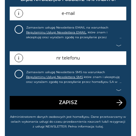
e-mail
Zamawiam usługę Newslettera EMAIL na warunkach
Regulaminu Usługi Newslettera EMAIL
, które znam i
akceptuję oraz wyrażam zgodę na przesyłanie przez
home&you S.A w Gdańsku (KRS: 0000015349) na mój adres e-
mail informacji handlowej (m.in. o nowościach, ofertach,
promocjach, wyprzedażach). Wiem, że mogę tę zgodę w
każdej chwili cofnąć.
nr telefonu
Zamawiam usługę Newslettera SMS na warunkach
Regulaminu Usługi Newslettera SMS
które znam i akceptuję
oraz wyrażam zgodę na przesyłanie przez home&you S.A w
Gdańsku (KRS: 0000015349) na mój nr telefonu informacji
handlowej (m.in. o nowościach, ofertach, promocjach,
wyprzedażach). Wiem, że mogę tę zgodę w każdej chwili
cofnąć.
ZAPISZ
Administratorem danych osobowych jest home&you. Dane przetwarzamy w
celach wykonania usługi do czasu przedawnienia roszczeń lub/i rezygnacji
z usługi NEWSLETTER. Pełna informacja:
tutaj
.