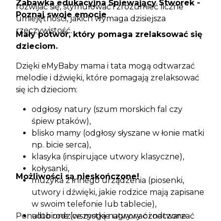
Zabawka edukacyjna Śpiewający Stworek -
rozwijać się, stymulować i zrozumieć liczne
Poznaj swoje emocje
umiejętności, jakich wymaga dzisiejsza
rzeczywistość.
Mały potwór, który pomaga zrelaksować się
dzieciom.
Dzięki eMyBaby mama i tata mogą odtwarzać
melodie i dźwięki, które pomagają zrelaksować
się ich dzieciom:
odgłosy natury (szum morskich fal czy
śpiew ptaków),
blisko mamy (odgłosy słyszane w łonie matki
np. bicie serca),
klasyka (inspirujące utwory klasyczne),
kołysanki,
Możliwości są nieskończone!
muzyka z innego urządzenia (piosenki,
utwory i dźwięki, jakie rodzice mają zapisane
w swoim telefonie lub tablecie),
Ponadto rodzice mogą nagrywać i odtwarzać
ulubione (wszystkie utwory oznaczone