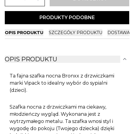
PRODUKTY PODOBNE
OPIS PRODUKTU
SZCZEGÓŁY PRODUKTU
DOSTAWA I
expand_more
OPIS PRODUKTU
Ta fajna szafka nocna Bronxx z drzwiczkami
marki Vipack to idealny wybór do sypialni
(dzieci).
Szafka nocna z drzwiczkami ma ciekawy,
młodzieńczy wygląd. Wykonana jest z
wytrzymałego metalu. Ta szafka wnosi styl i
wygodę do pokoju (Twojego dziecka) dzięki