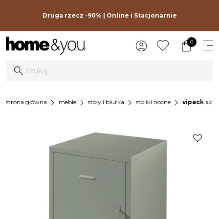
Druga rzecz -90% | Online i Stacjonarnie
0
chevron_right
chevron_right
chevron_right
chevron_right
strona główna
meble
stoły i biurka
stoliki nocne
vipack sza
favorite