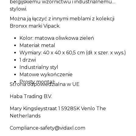
belgijskiemu wzornictwu i industrialnemu
stylowi.
Można ją łączyć z innymi meblami z kolekcji
Bronxx marki Vipack.
Kolor: matowa oliwkowa zieleń
Materiał: metal
Wymiary: 40 x 40 x 60,5 cm (dł. x szer. x wys.)
1 drzwi
Industrialny styl
Matowe wykończenie
Prosty montaż
Strona odpowiedzialna w UE
Haba Trading B.V.
Mary Kingsleystraat 1 5928SK Venlo The
Netherlands
Compliance-safety@vidaxl.com