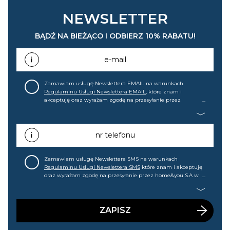
NEWSLETTER
BĄDŹ NA BIEŻĄCO I ODBIERZ 10% RABATU!
e-mail
Zamawiam usługę Newslettera EMAIL na warunkach
Regulaminu Usługi Newslettera EMAIL
, które znam i
akceptuję oraz wyrażam zgodę na przesyłanie przez
home&you S.A w Gdańsku (KRS: 0000015349) na mój adres e-
mail informacji handlowej (m.in. o nowościach, ofertach,
promocjach, wyprzedażach). Wiem, że mogę tę zgodę w
każdej chwili cofnąć.
nr telefonu
Zamawiam usługę Newslettera SMS na warunkach
Regulaminu Usługi Newslettera SMS
które znam i akceptuję
oraz wyrażam zgodę na przesyłanie przez home&you S.A w
Gdańsku (KRS: 0000015349) na mój nr telefonu informacji
handlowej (m.in. o nowościach, ofertach, promocjach,
wyprzedażach). Wiem, że mogę tę zgodę w każdej chwili
cofnąć.
ZAPISZ