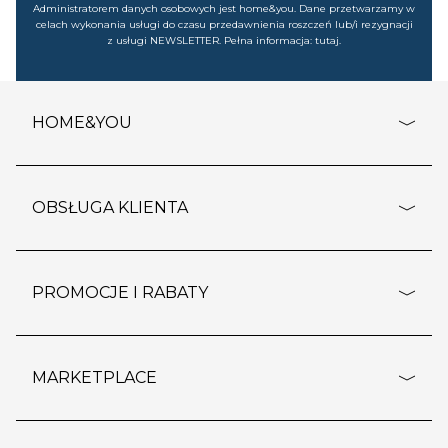
Administratorem danych osobowych jest home&you. Dane przetwarzamy w
celach wykonania usługi do czasu przedawnienia roszczeń lub/i rezygnacji
z usługi NEWSLETTER. Pełna informacja:
tutaj
.
HOME&YOU
adresy sklepów
o firmie
OBSŁUGA KLIENTA
rozporządzenie RODO
pomoc - najczęstsze pytania
ustawienia cookies
dostawy i płatność
PROMOCJE I RABATY
polityka prywatności
polityka zwrotu towaru
kontakt
strefa okazji
reklamacje
blog
outlet
MARKETPLACE
wypis z subskrypcji
jakość i bezpieczeństwo
karta klienta
regulamin sklepu
o marketplace
karta podarunkowa