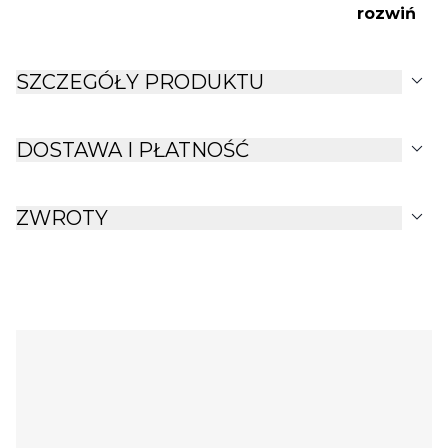
rozwiń
expand_more
SZCZEGÓŁY PRODUKTU
expand_more
DOSTAWA I PŁATNOŚĆ
expand_more
ZWROTY