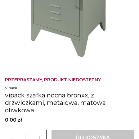
PRZEPRASZAMY, PRODUKT NIEDOSTĘPNY
Vipack
vipack szafka nocna bronxx, z
drzwiczkami, metalowa, matowa
oliwkowa
0,00 zł
remove
add
DO KOSZYKA