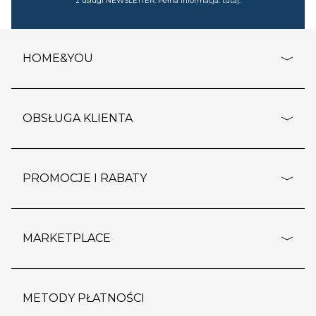
z usługi NEWSLETTER. Pełna informacja:
tutaj
.
HOME&YOU
adresy sklepów
o firmie
OBSŁUGA KLIENTA
rozporządzenie RODO
pomoc - najczęstsze pytania
ustawienia cookies
dostawy i płatność
PROMOCJE I RABATY
polityka prywatności
polityka zwrotu towaru
kontakt
strefa okazji
reklamacje
blog
outlet
MARKETPLACE
wypis z subskrypcji
jakość i bezpieczeństwo
karta klienta
regulamin sklepu
o marketplace
karta podarunkowa
pozostałe regulaminy
strefa marek
METODY PŁATNOŚCI
regulaminy promocji