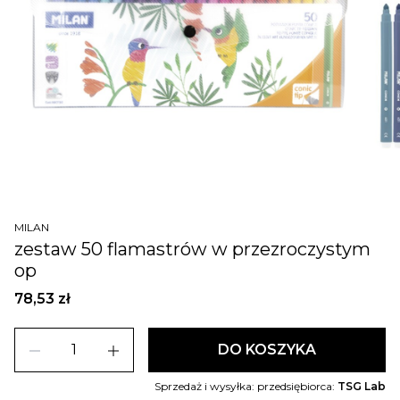
MILAN
zestaw 50 flamastrów w przezroczystym
op
78,53 zł
remove
add
DO KOSZYKA
Sprzedaż i wysyłka: przedsiębiorca:
TSG Lab