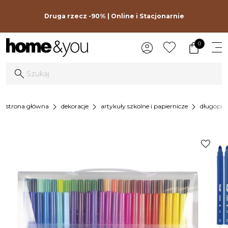
Druga rzecz -90% | Online i Stacjonarnie
0
chevron_right
chevron_right
chevron_right
strona główna
dekoracje
artykuły szkolne i papiernicze
długopisy
favorite