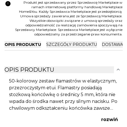
error
Produkt jest sprzedawany przez Sprzedawcę Marketplace w
ramach internetowej platformy handlowej Marketplace
Home&You. Każdy Sprzedawca Marketplace jest przedsiębiorcą.
Umowa sprzedaży zawierana jest ze Sprzedawcą Marketplace.
Wszystkie obowiązki związane z umową sprzedaży oraz
odpowiedzialność za realizację zamówienia spoczywają na
Sprzedawcy Marketplace. Sprzedawca Marketplace jest wyłącznie
odpowiedzialny za przestrzeganie praw konsumenta.
OPIS PRODUKTU
SZCZEGÓŁY PRODUKTU
DOSTAWA I
expand_more
OPIS PRODUKTU
50-kolorowy zestaw flamastrów w elastycznym,
przezroczystym etui. Flamastry posiadają
stożkową końcówkę o średnicy 5 mm, która nie
wpada do środka nawet przy silnym nacisku. Po
chwilowym odkształceniu końcówka zawsze
wraca do pierwotnego kształtu. Pozwala na
rozwiń
rysowanie cienkich i grubych linii od 0,75 mm do