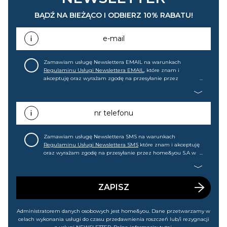
BĄDŹ NA BIEŻĄCO I ODBIERZ 10% RABATU!
e-mail
Zamawiam usługę Newslettera EMAIL na warunkach
Regulaminu Usługi Newslettera EMAIL
, które znam i
akceptuję oraz wyrażam zgodę na przesyłanie przez
home&you S.A w Gdańsku (KRS: 0000015349) na mój adres e-
mail informacji handlowej (m.in. o nowościach, ofertach,
promocjach, wyprzedażach). Wiem, że mogę tę zgodę w
każdej chwili cofnąć.
nr telefonu
Zamawiam usługę Newslettera SMS na warunkach
Regulaminu Usługi Newslettera SMS
które znam i akceptuję
oraz wyrażam zgodę na przesyłanie przez home&you S.A w
Gdańsku (KRS: 0000015349) na mój nr telefonu informacji
handlowej (m.in. o nowościach, ofertach, promocjach,
wyprzedażach). Wiem, że mogę tę zgodę w każdej chwili
cofnąć.
ZAPISZ
Administratorem danych osobowych jest home&you. Dane przetwarzamy w
celach wykonania usługi do czasu przedawnienia roszczeń lub/i rezygnacji