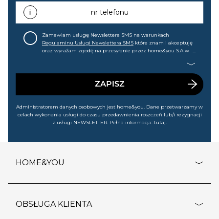
promocjach, wyprzedażach). Wiem, że mogę tę zgodę w
każdej chwili cofnąć.
nr telefonu
Zamawiam usługę Newslettera SMS na warunkach
Regulaminu Usługi Newslettera SMS
które znam i akceptuję
oraz wyrażam zgodę na przesyłanie przez home&you S.A w
Gdańsku (KRS: 0000015349) na mój nr telefonu informacji
handlowej (m.in. o nowościach, ofertach, promocjach,
wyprzedażach). Wiem, że mogę tę zgodę w każdej chwili
cofnąć.
ZAPISZ
Administratorem danych osobowych jest home&you. Dane przetwarzamy w
celach wykonania usługi do czasu przedawnienia roszczeń lub/i rezygnacji
z usługi NEWSLETTER. Pełna informacja:
tutaj
.
HOME&YOU
adresy sklepów
o firmie
OBSŁUGA KLIENTA
rozporządzenie RODO