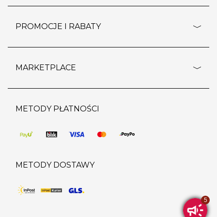
pomoc - najczęstsze pytania
ustawienia cookies
dostawy i płatność
PROMOCJE I RABATY
polityka prywatności
polityka zwrotu towaru
kontakt
strefa okazji
reklamacje
blog
outlet
MARKETPLACE
wypis z subskrypcji
jakość i bezpieczeństwo
karta klienta
regulamin sklepu
o marketplace
karta podarunkowa
pozostałe regulaminy
strefa marek
METODY PŁATNOŚCI
regulaminy promocji
produkty
pomoc dla sprzedawców
METODY DOSTAWY