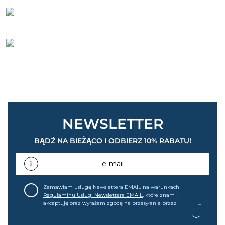
NEWSLETTER
BĄDŹ NA BIEŻĄCO I ODBIERZ 10% RABATU!
e-mail
Zamawiam usługę Newslettera EMAIL na warunkach
Regulaminu Usługi Newslettera EMAIL
, które znam i
akceptuję oraz wyrażam zgodę na przesyłanie przez
home&you S.A w Gdańsku (KRS: 0000015349) na mój adres e-
mail informacji handlowej (m.in. o nowościach, ofertach,