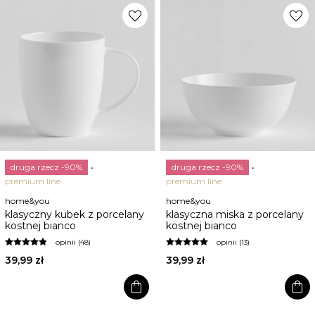
favorite
favorite
druga rzecz -90%
druga rzecz -90%
premium line
premium line
home&you
home&you
klasyczny kubek z porcelany
klasyczna miska z porcelany
kostnej bianco
kostnej bianco
opinii (48)
opinii (13)
39,99 zł
39,99 zł
shopping_bag
shopping_bag