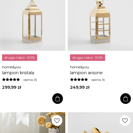
druga rzecz -90%
druga rzecz -90%
home&you
home&you
lampion kristala
lampion arisone
opinia (1)
opinia (1)
299,99 zł
249,99 zł
shopping_bag
shopping_bag
favorite
favorite