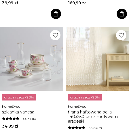
39,99 zł
169,99 zł
shopping_bag
shopping_bag
favorite
favorite
druga rzecz -90%
druga rzecz -90%
home&you
home&you
szklanka vanesa
firana haftowana bella
140x250 cm z motywem
opinii (18)
arabeski
34,99 zł
opinie (3)