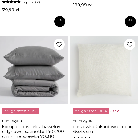
opinie (33)
199,99 zł
79,99 zł
shopping_bag
shopping_bag
favorite
favorite
druga rzecz -90%
druga rzecz -90%
sale
home&you
home&you
komplet pościeli z bawełny
poszewka żakardowa cedar
satynowej satinette 140x200
45x45 cm
cm z 1 poszewką 70x80