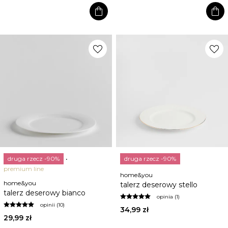
shopping_bag
shopping_bag
favorite
favorite
druga rzecz -90%
druga rzecz -90%
premium line
home&you
home&you
talerz deserowy stello
talerz deserowy bianco
opinia (1)
opinii (10)
34,99 zł
29,99 zł