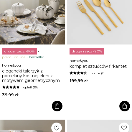
druga rzecz -90%
druga rzecz -90%
premium line
bestseller
home&you
home&you
komplet sztućców firkantet
elegancki talerzyk z
opinie (2)
porcelany kostnej eleni z
motywem geometrycznym
199,99 zł
opinii (59)
39,99 zł
shopping_bag
shopping_bag
favorite
favorite