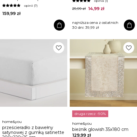
opinia (1)
opinii (7)
14,99 zł
29,99 zł
159,99 zł
najniższa cena z ostatnich
shopping_bag
shopping_bag
30 dni:
39,99 zł
favorite
favorite
druga rzecz -90%
home&you
home&you
prześcieradło z bawełny
bieżnik glowish 35x180 cm
satynowej z gumką satinette
129,99 zł