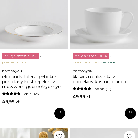
druga rzecz -90%
druga rzecz -90%
premium line
premium line
bestseller
home&you
home&you
elegancki talerz głęboki z
klasyczna filiżanka z
porcelany kostnej eleni z
porcelany kostnej bianco
motywem geometrycznym
opinie (94)
opinii (25)
49,99 zł
49,99 zł
shopping_bag
shopping_bag
favorite
favorite