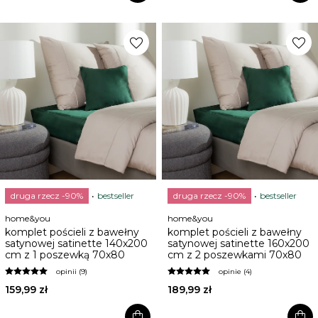
favorite
favorite
druga rzecz -90%
bestseller
druga rzecz -90%
bestseller
home&you
home&you
komplet pościeli z bawełny
komplet pościeli z bawełny
satynowej satinette 140x200
satynowej satinette 160x200
cm z 1 poszewką 70x80
cm z 2 poszewkami 70x80
opinii (9)
opinie (4)
159,99 zł
189,99 zł
shopping_bag
shopping_bag