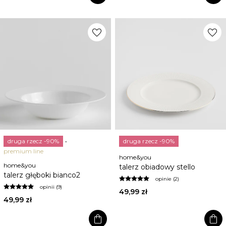
favorite
favorite
druga rzecz -90%
druga rzecz -90%
premium line
home&you
home&you
talerz obiadowy stello
talerz głęboki bianco2
opinie (2)
opinii (9)
49,99 zł
49,99 zł
shopping_bag
shopping_bag