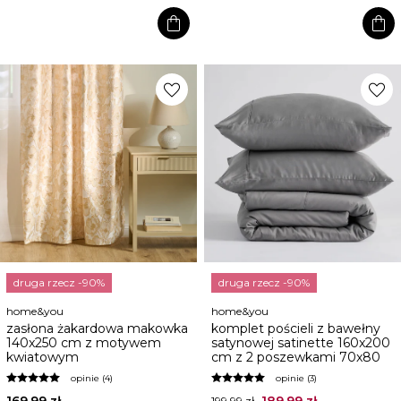
shopping_bag
shopping_bag
favorite
favorite
druga rzecz -90%
druga rzecz -90%
home&you
home&you
zasłona żakardowa makowka
komplet pościeli z bawełny
140x250 cm z motywem
satynowej satinette 160x200
kwiatowym
cm z 2 poszewkami 70x80
opinie (4)
opinie (3)
169,99 zł
189,99 zł
199,99 zł