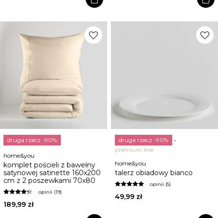
favorite
favorite
druga rzecz -90%
druga rzecz -90%
premium line
home&you
home&you
komplet pościeli z bawełny
satynowej satinette 160x200
talerz obiadowy bianco
cm z 2 poszewkami 70x80
opinii (5)
opinii (19)
49,99 zł
189,99 zł