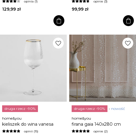
opinia (1)
opinie (3)
129,99 zł
99,99 zł
shopping_bag
shopping_bag
favorite
favorite
druga rzecz -90%
druga rzecz -90%
nowość
home&you
home&you
kieliszek do wina vanesa
firana gaia 140x280 cm
opinii (15)
opinie (2)