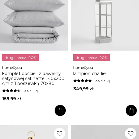
druga rzecz -90%
druga rzecz -90%
home&you
home&you
komplet pościeli z bawełny
lampion charlie
satynowej satinette 140x200
opinie (2)
cm z 1 poszewką 70x80
349,99 zł
opinii (7)
159,99 zł
shopping_bag
shopping_bag
favorite
favorite