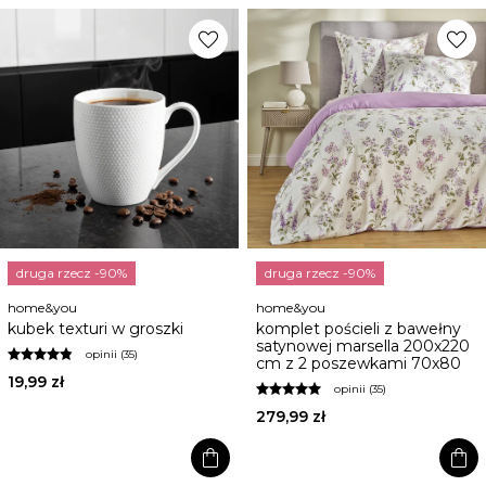
favorite
favorite
druga rzecz -90%
druga rzecz -90%
home&you
home&you
kubek texturi w groszki
komplet pościeli z bawełny
satynowej marsella 200x220
opinii (35)
cm z 2 poszewkami 70x80
19,99 zł
opinii (35)
279,99 zł
shopping_bag
shopping_bag