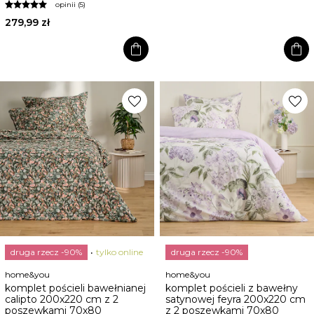
opinii (5)
279,99 zł
shopping_bag
shopping_bag
favorite
favorite
druga rzecz -90%
tylko online
druga rzecz -90%
home&you
home&you
komplet pościeli bawełnianej
komplet pościeli z bawełny
calipto 200x220 cm z 2
satynowej feyra 200x220 cm
poszewkami 70x80
z 2 poszewkami 70x80