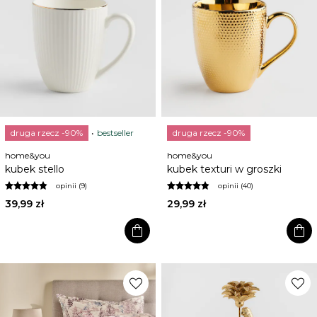
druga rzecz -90%
bestseller
druga rzecz -90%
home&you
home&you
kubek stello
kubek texturi w groszki
opinii (9)
opinii (40)
39,99 zł
29,99 zł
shopping_bag
shopping_bag
favorite
favorite