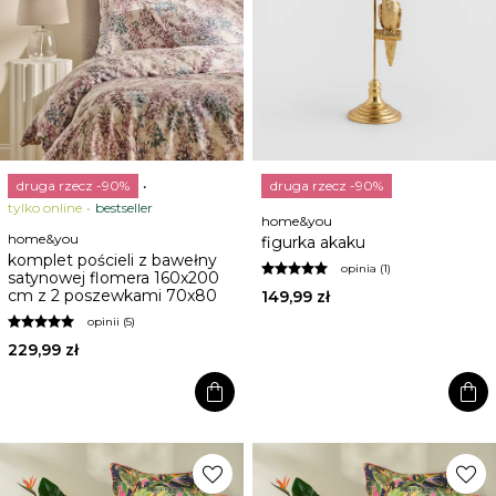
druga rzecz -90%
druga rzecz -90%
tylko online
bestseller
home&you
home&you
figurka akaku
komplet pościeli z bawełny
opinia (1)
satynowej flomera 160x200
cm z 2 poszewkami 70x80
149,99 zł
opinii (5)
229,99 zł
shopping_bag
shopping_bag
favorite
favorite