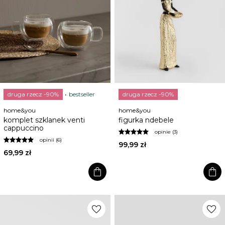
druga rzecz -90%
bestseller
druga rzecz -90%
home&you
home&you
komplet szklanek venti
figurka ndebele
cappuccino
opinie (3)
opinii (6)
99,99 zł
69,99 zł
shopping_bag
shopping_bag
favorite
favorite