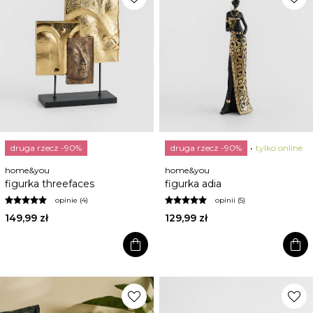
druga rzecz -90%
druga rzecz -90%
tylko online
home&you
home&you
figurka threefaces
figurka adia
opinie (4)
opinii (5)
149,99 zł
129,99 zł
shopping_bag
shopping_bag
favorite
favorite