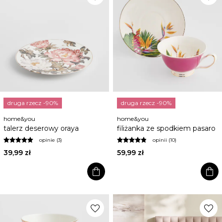
druga rzecz -90%
druga rzecz -90%
home&you
home&you
talerz deserowy oraya
filiżanka ze spodkiem pasaro
opinie (3)
opinii (10)
39,99 zł
59,99 zł
shopping_bag
shopping_bag
favorite
favorite