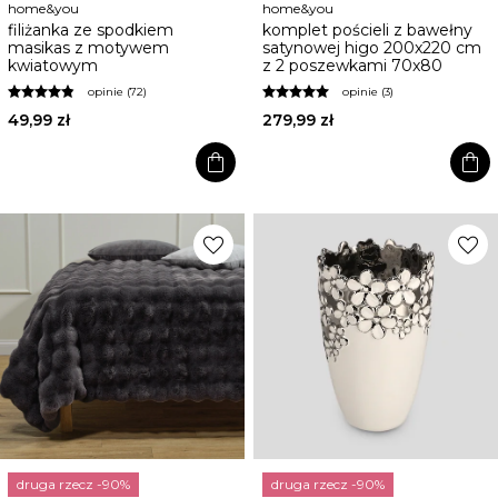
home&you
home&you
filiżanka ze spodkiem
komplet pościeli z bawełny
masikas z motywem
satynowej higo 200x220 cm
kwiatowym
z 2 poszewkami 70x80
opinie (72)
opinie (3)
49,99 zł
279,99 zł
shopping_bag
shopping_bag
favorite
favorite
druga rzecz -90%
druga rzecz -90%