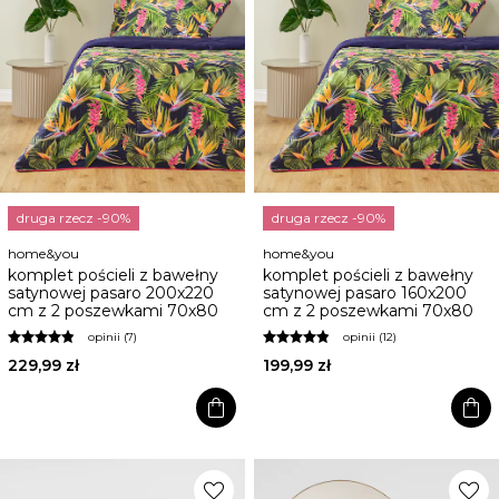
druga rzecz -90%
druga rzecz -90%
home&you
home&you
komplet pościeli z bawełny
komplet pościeli z bawełny
satynowej pasaro 200x220
satynowej pasaro 160x200
cm z 2 poszewkami 70x80
cm z 2 poszewkami 70x80
opinii (7)
opinii (12)
229,99 zł
199,99 zł
shopping_bag
shopping_bag
favorite
favorite