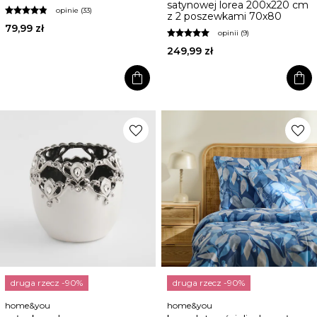
satynowej lorea 200x220 cm
opinie (33)
z 2 poszewkami 70x80
79,99 zł
opinii (9)
249,99 zł
shopping_bag
shopping_bag
favorite
favorite
druga rzecz -90%
druga rzecz -90%
home&you
home&you