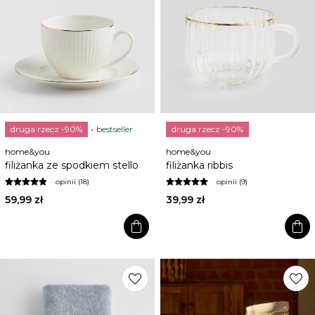
druga rzecz -90%
bestseller
druga rzecz -90%
home&you
home&you
filiżanka ze spodkiem stello
filiżanka ribbis
opinii (18)
opinii (9)
59,99 zł
39,99 zł
shopping_bag
shopping_bag
favorite
favorite