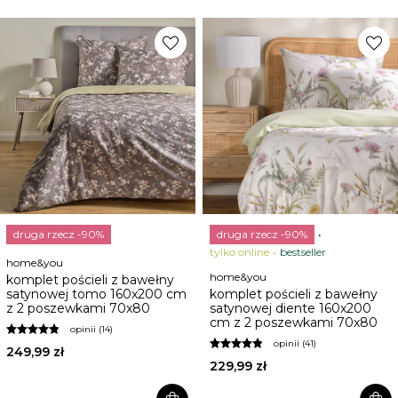
favorite
favorite
druga rzecz -90%
druga rzecz -90%
tylko online
bestseller
home&you
home&you
komplet pościeli z bawełny
satynowej tomo 160x200 cm
komplet pościeli z bawełny
z 2 poszewkami 70x80
satynowej diente 160x200
cm z 2 poszewkami 70x80
opinii (14)
opinii (41)
249,99 zł
229,99 zł