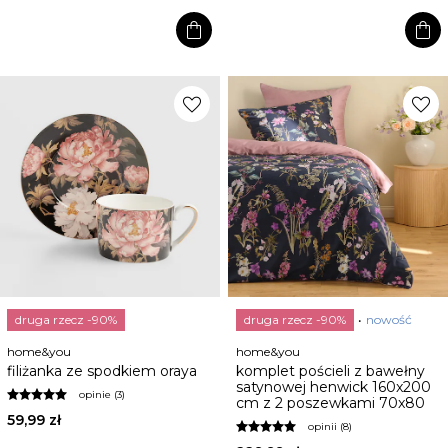
shopping_bag
shopping_bag
favorite
favorite
druga rzecz -90%
druga rzecz -90%
nowość
home&you
home&you
filiżanka ze spodkiem oraya
komplet pościeli z bawełny
satynowej henwick 160x200
opinie (3)
cm z 2 poszewkami 70x80
59,99 zł
opinii (8)