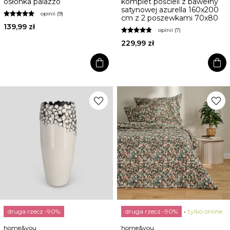
osłonka palazzo
komplet pościeli z bawełny
satynowej azurella 160x200
opinii (9)
cm z 2 poszewkami 70x80
139,99 zł
opinii (7)
229,99 zł
shopping_bag
shopping_bag
favorite
favorite
druga rzecz -90%
druga rzecz -90%
tylko online
home&you
home&you