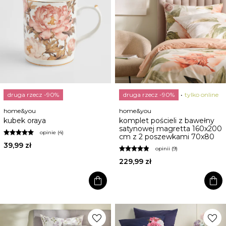
druga rzecz -90%
druga rzecz -90%
tylko online
home&you
home&you
kubek oraya
komplet pościeli z bawełny
satynowej magretta 160x200
opinie (4)
cm z 2 poszewkami 70x80
39,99 zł
opinii (9)
229,99 zł
shopping_bag
shopping_bag
favorite
favorite