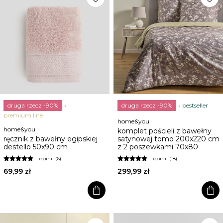
druga rzecz -90%
druga rzecz -90%
bestseller
premium line
home&you
home&you
komplet pościeli z bawełny
ręcznik z bawełny egipskiej
satynowej tomo 200x220 cm
destello 50x90 cm
z 2 poszewkami 70x80
opinii (6)
opinii (18)
69,99 zł
299,99 zł
shopping_bag
shopping_bag