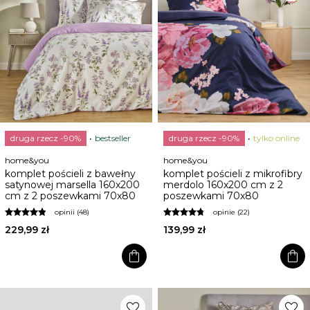
druga rzecz -90%
bestseller
druga rzecz -90%
tylko online
home&you
home&you
komplet pościeli z bawełny
komplet pościeli z mikrofibry
satynowej marsella 160x200
merdolo 160x200 cm z 2
cm z 2 poszewkami 70x80
poszewkami 70x80
opinii (48)
opinie (22)
229,99 zł
139,99 zł
shopping_bag
shopping_bag
favorite
favorite