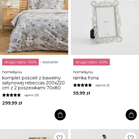
druga rzecz -90%
bestseller
druga rzecz -90%
home&you
home&you
komplet pościeli z bawełny
ramka fiona
satynowej rebeccas 200x220
opinia (1)
cm z 2 poszewkami 70x80
59,99 zł
opinii (11)
299,99 zł
shopping_bag
shopping_bag
favorite
favorite