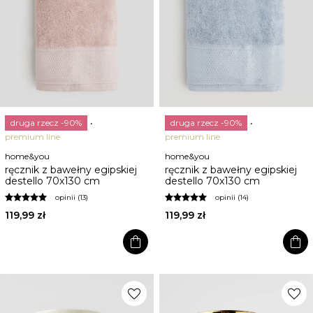
druga rzecz -90%
druga rzecz -90%
premium line
premium line
home&you
home&you
ręcznik z bawełny egipskiej
ręcznik z bawełny egipskiej
destello 70x130 cm
destello 70x130 cm
opinii (13)
opinii (14)
119,99 zł
119,99 zł
shopping_bag
shopping_bag
favorite
favorite