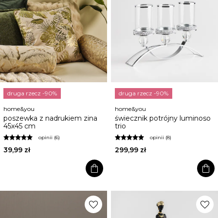
druga rzecz -90%
druga rzecz -90%
home&you
home&you
poszewka z nadrukiem zina
świecznik potrójny luminoso
45x45 cm
trio
opinii (6)
opinii (8)
39,99 zł
299,99 zł
shopping_bag
shopping_bag
favorite
favorite