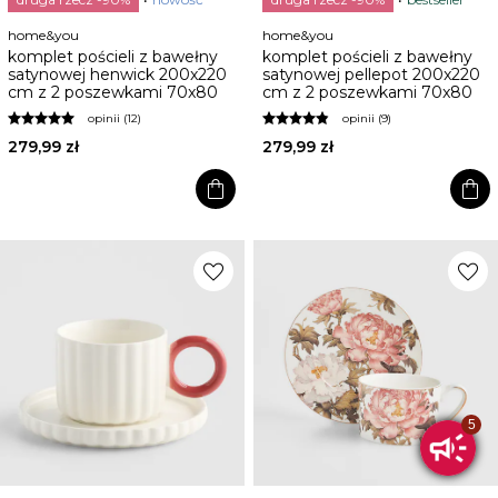
home&you
home&you
komplet pościeli z bawełny
komplet pościeli z bawełny
satynowej henwick 200x220
satynowej pellepot 200x220
cm z 2 poszewkami 70x80
cm z 2 poszewkami 70x80
opinii (12)
opinii (9)
279,99 zł
279,99 zł
shopping_bag
shopping_bag
favorite
favorite