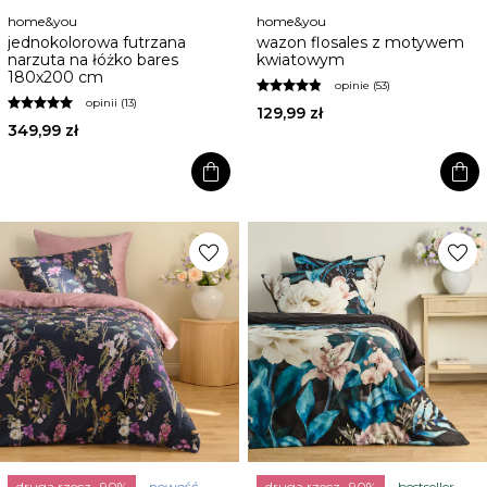
home&you
home&you
jednokolorowa futrzana
wazon flosales z motywem
narzuta na łóżko bares
kwiatowym
180x200 cm
opinie (53)
opinii (13)
129,99 zł
349,99 zł
shopping_bag
shopping_bag
favorite
favorite
druga rzecz -90%
nowość
druga rzecz -90%
bestseller