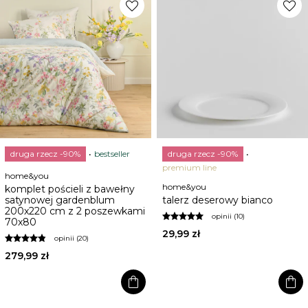
favorite
favorite
druga rzecz -90%
bestseller
druga rzecz -90%
premium line
home&you
home&you
komplet pościeli z bawełny
satynowej gardenblum
talerz deserowy bianco
200x220 cm z 2 poszewkami
opinii (10)
70x80
29,99 zł
opinii (20)
279,99 zł
shopping_bag
shopping_bag