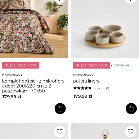
druga rzecz -90%
druga rzecz -90%
bestseller
home&you
home&you
komplet pościeli z mikrofibry
patera liners
edbell 200x220 cm z 2
opinii (6)
poszewkami 70x80
179,99 zł
179,99 zł
shopping_bag
shopping_bag
favorite
favorite