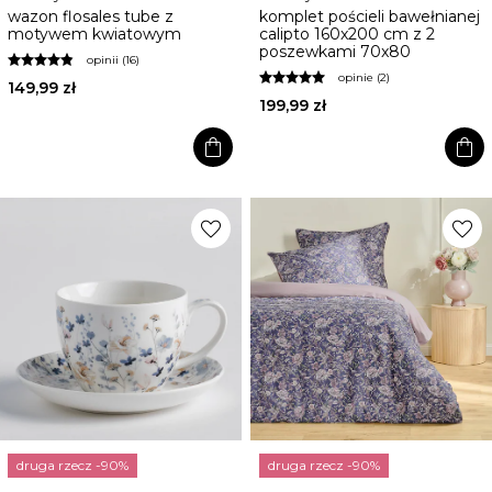
wazon flosales tube z
komplet pościeli bawełnianej
motywem kwiatowym
calipto 160x200 cm z 2
poszewkami 70x80
opinii (16)
opinie (2)
149,99 zł
199,99 zł
shopping_bag
shopping_bag
favorite
favorite
druga rzecz -90%
druga rzecz -90%