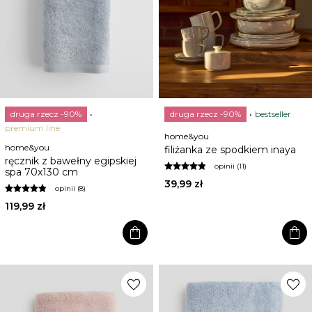
druga rzecz -90%
druga rzecz -90%
bestseller
premium line
home&you
home&you
filiżanka ze spodkiem inaya
ręcznik z bawełny egipskiej
opinii (11)
spa 70x130 cm
39,99 zł
opinii (8)
119,99 zł
shopping_bag
shopping_bag
favorite
favorite