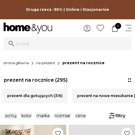
Druga rzecz -90% | Online i Stacjonarnie
0
chevron_right
chevron_right
strona główna
na prezent
prezent na rocznice
prezent na rocznice
(295)
prezent dla gotujących (316)
prezent na nowe mieszkanie 
sortuj
kolor
marka
rozmiar
cena
filtry
favorite
favorite