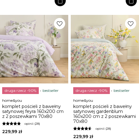
shopping_bag
shopping_bag
favorite
favorite
druga rzecz -90%
bestseller
druga rzecz -90%
bestseller
home&you
home&you
komplet pościeli z bawełny
komplet pościeli z bawełny
satynowej feyra 160x200 cm
satynowej gardenblum
z 2 poszewkami 70x80
160x200 cm z 2 poszewkami
70x80
opinii (28)
opinii (28)
229,99 zł
229,99 zł