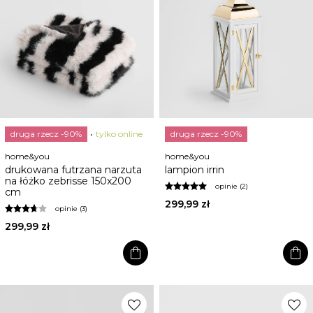
druga rzecz -90%
tylko online
druga rzecz -90%
home&you
home&you
drukowana futrzana narzuta
lampion irrin
na łóżko zebrisse 150x200
opinie (2)
cm
299,99 zł
opinie (3)
299,99 zł
shopping_bag
shopping_bag
favorite
favorite