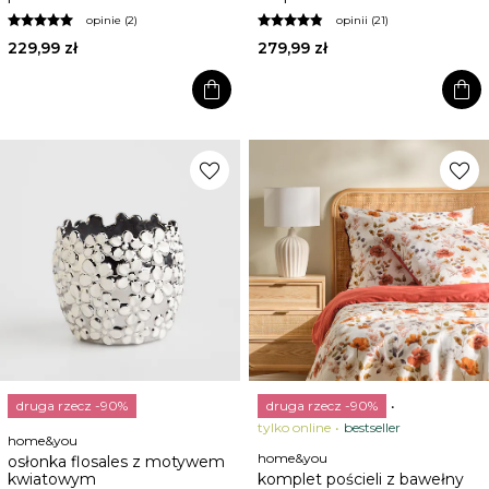
opinie (2)
opinii (21)
229,99 zł
279,99 zł
shopping_bag
shopping_bag
favorite
favorite
druga rzecz -90%
druga rzecz -90%
tylko online
bestseller
home&you
home&you
osłonka flosales z motywem
kwiatowym
komplet pościeli z bawełny