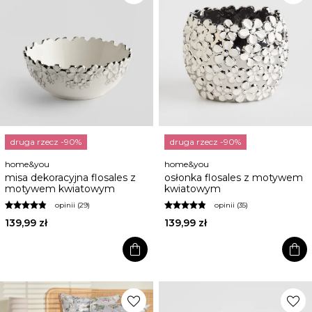
druga rzecz -90%
druga rzecz -90%
home&you
home&you
misa dekoracyjna flosales z
osłonka flosales z motywem
motywem kwiatowym
kwiatowym
opinii (29)
opinii (35)
139,99 zł
139,99 zł
shopping_bag
shopping_bag
favorite
favorite